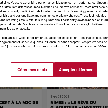
vertising; Measure advertising performance; Measure content performance; Unders
ns of data from different sources; Develop and improve services; Create profiles to 
alised content; Use limited data to select content; Ensure security, prevent and detect
ertising and content; Save and communicate privacy choices. These technologies
and browsing data to offer following functionalities: Identify devices based on infor
eolocation data; Match and combine data from other data sources; Link different de
nsmitted automatically.
cliquant sur "Accepter et fermer", ou affiner en sélectionnant les finalités et/ou pa
 également refuser en cliquant sur "Continuer sans accepter". Vos préférences ne 
tre à jour vos choix, ou retirer votre consentement à tout moment via le lien "Gérer 
Voir plus
Gérer mes choix
Accepter et fermer
6 août 2026
CERT À LA MJC DE
NÎMES : « LE RÊVE DU
AN
GLADIATEUR » INVESTIT L