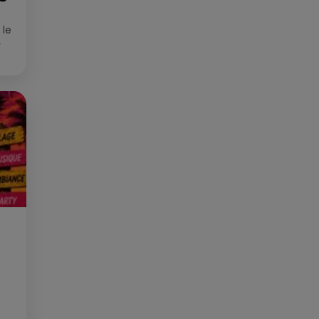
 le
»
que