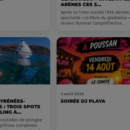
ARÈNES CES 3...
Après un franc succès l'été dernier,
spectacle « Le Rêve du gladiateur 
revient illuminer l'amphithéâtre
romain les 6, 7 et 8 août. Une fres
nocturne...
3 août 2026
PYRÉNÉES-
SOIRÉE DJ PLAYA
 : TROIS SPOTS
LING À
.
bouteilles de plongée
diplômes complexes