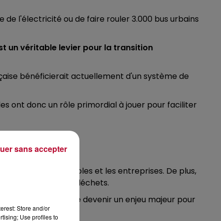
de l'électricité ou de faire rouler 3.000 bus urbains
st un véritable levier pour la transition
çaise bénéficierait actuellement d'un système de
s ont donc un rôle primordial à jouer pour faciliter
uer sans accepter
ganisées dans les écoles et les entreprises. De plus,
de traitement des biodéchets.
iques est en train de devenir un enjeu majeur pour
erest: Store and/or
 transforme".
tising; Use profiles to