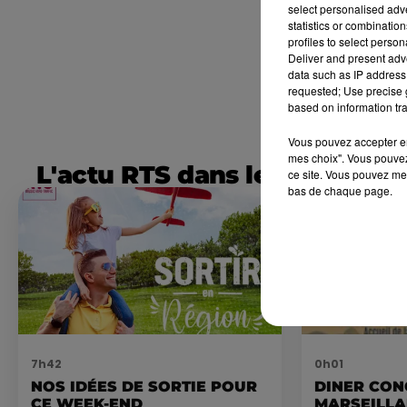
select personalised ad
statistics or combinatio
profiles to select person
Deliver and present adv
data such as IP address 
requested; Use precise g
based on information tra
Vous pouvez accepter en 
mes choix". Vous pouvez
L'actu RTS dans le Sud
ce site. Vous pouvez met
bas de chaque page.
7h42
0h01
NOS IDÉES DE SORTIE POUR
DINER CON
CE WEEK-END
MARSEILL