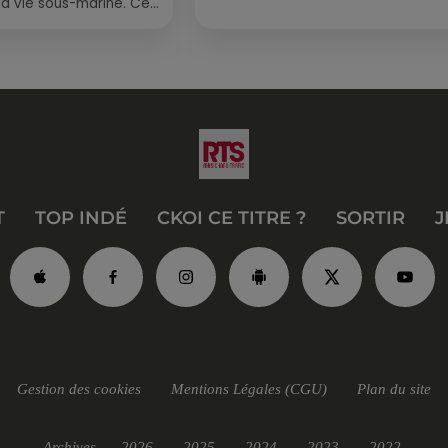
la vie sous-marine. Cet
, un tuba et une paire
T
TOP INDÉ
CKOI CE TITRE ?
SORTIR
J
Gestion des cookies
Mentions Légales (CGU)
Plan du site
Archives
2026
2025
2024
2023
2022