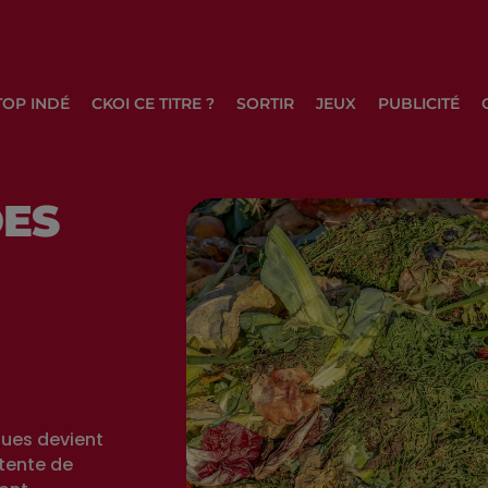
TOP INDÉ
CKOI CE TITRE ?
SORTIR
JEUX
PUBLICITÉ
DES
ques devient
 tente de