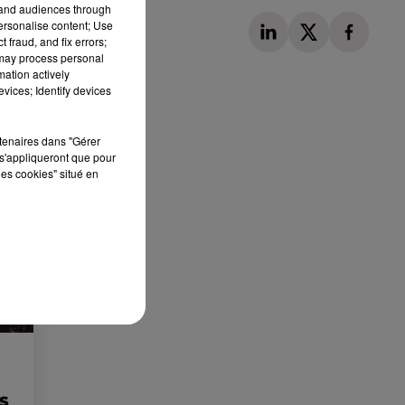
tand audiences through
personalise content; Use
 fraud, and fix errors;
 may process personal
mation actively
vices; Identify devices
rtenaires dans "Gérer
Publié : 3 janvier 2024 à 9h43 par Loris
s'appliqueront que pour
les cookies" situé en
ES