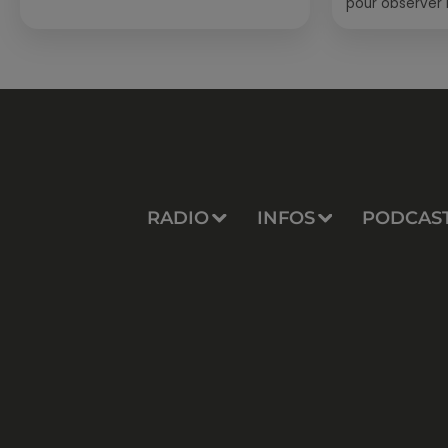
pour observer 
été, un masque
de palmes...
RADIO
INFOS
PODCAS