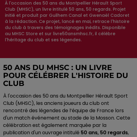
À l'occasion des 50 ans du Montpellier Hérault Sport
Club (MHSC), un livre intitulé 50 ans, 50 regards. Projet
initié et produit par Guilhem Canal et Gwenaël Cadoret
à la rédaction. Ce projet, lancé en mai, retrace l'histoire
du club à travers des témoignages inédits. Disponible
au MHSC Store et sur livre50ansmhsc.fr, il célèbre
l'héritage du club et ses légendes.
50 ANS DU MHSC : UN LIVRE
POUR CÉLÉBRER L'HISTOIRE DU
CLUB
À l'occasion des 50 ans du Montpellier Hérault Sport
Club (MHSC), les anciens joueurs du club ont
rencontré des légendes de l’équipe de France lors
d'un match événement au stade de la Mosson. Cette
célébration est également marquée par la
publication d'un ouvrage intitulé
50 ans, 50 regards
,