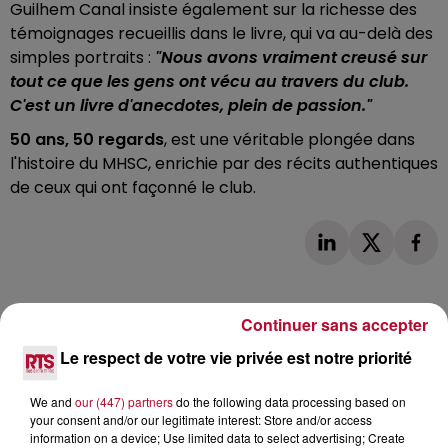
Guilhem Canal insiste également sur la richesse des
témoignages recueillis dans le livre, qui va au-delà des
simples portraits :
"Nous avons vraiment creusé sur
tout ce que les gens ont vécu au travers du club.
C'est un livre d'anecdotes, plein de passion."
50 ans, 50 regards
, est une véritable plongée dans
l'histoire du MHSC, enrichie par des récits authentiques
de ceux qui ont façonné le club.
Continuer sans accepter
Le respect de votre vie privée est notre priorité
L'actu RTS dans le Sud
Voir plus
We and
our (447) partners
do the following data processing based on
your consent and/or our legitimate interest: Store and/or access
information on a device; Use limited data to select advertising; Create