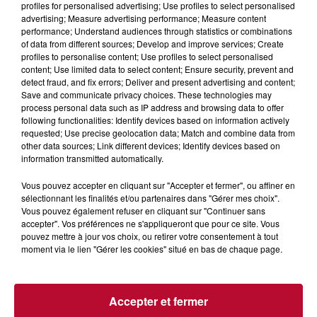
profiles for personalised advertising; Use profiles to select personalised
advertising; Measure advertising performance; Measure content
performance; Understand audiences through statistics or combinations
of data from different sources; Develop and improve services; Create
profiles to personalise content; Use profiles to select personalised
content; Use limited data to select content; Ensure security, prevent and
detect fraud, and fix errors; Deliver and present advertising and content;
Save and communicate privacy choices. These technologies may
process personal data such as IP address and browsing data to offer
following functionalities: Identify devices based on information actively
requested; Use precise geolocation data; Match and combine data from
other data sources; Link different devices; Identify devices based on
information transmitted automatically.
7h21
NÎMES : « LE RÊVE DU GLADIATEUR » INVESTIT
Vous pouvez accepter en cliquant sur "Accepter et fermer", ou affiner en
LES ARÈNES CES 3...
sélectionnant les finalités et/ou partenaires dans "Gérer mes choix".
Vous pouvez également refuser en cliquant sur "Continuer sans
Après un franc succès l'été dernier, le spectacle « Le Rêve
accepter". Vos préférences ne s'appliqueront que pour ce site. Vous
du gladiateur » revient illuminer l'amphithéâtre romain les 6,
pouvez mettre à jour vos choix, ou retirer votre consentement à tout
7 et 8 août. Une fresque nocturne...
moment via le lien "Gérer les cookies" situé en bas de chaque page.
Accepter et fermer