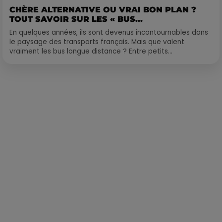
CHÈRE ALTERNATIVE OU VRAI BON PLAN ?
TOUT SAVOIR SUR LES « BUS...
En quelques années, ils sont devenus incontournables dans
le paysage des transports français. Mais que valent
vraiment les bus longue distance ? Entre petits...
Publié : 18 novembre 2024 à 23h03 par Delacoux François-
Xavier