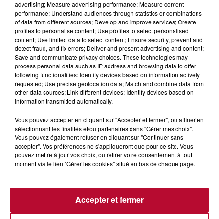
advertising; Measure advertising performance; Measure content
performance; Understand audiences through statistics or combinations
of data from different sources; Develop and improve services; Create
profiles to personalise content; Use profiles to select personalised
content; Use limited data to select content; Ensure security, prevent and
detect fraud, and fix errors; Deliver and present advertising and content;
L'actu RTS dans le Sud
Voir plus
Save and communicate privacy choices. These technologies may
process personal data such as IP address and browsing data to offer
following functionalities: Identify devices based on information actively
requested; Use precise geolocation data; Match and combine data from
other data sources; Link different devices; Identify devices based on
information transmitted automatically.
Vous pouvez accepter en cliquant sur "Accepter et fermer", ou affiner en
sélectionnant les finalités et/ou partenaires dans "Gérer mes choix".
Vous pouvez également refuser en cliquant sur "Continuer sans
accepter". Vos préférences ne s'appliqueront que pour ce site. Vous
pouvez mettre à jour vos choix, ou retirer votre consentement à tout
moment via le lien "Gérer les cookies" situé en bas de chaque page.
Accepter et fermer
7h21
NÎMES : « LE RÊVE DU GLADIATEUR » INVESTIT