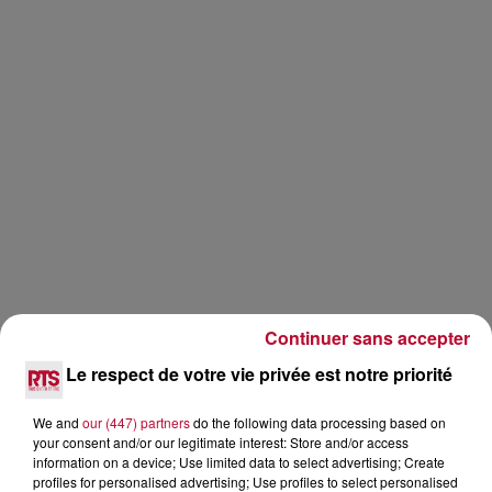
Continuer sans accepter
Le respect de votre vie privée est notre priorité
Bref, de quoi faire un plateau de fêtes qui claque
autant que les drapeaux des bateaux sur le canal.
We and
our (447) partners
do the following data processing based on
your consent and/or our legitimate interest: Store and/or access
information on a device; Use limited data to select advertising; Create
profiles for personalised advertising; Use profiles to select personalised