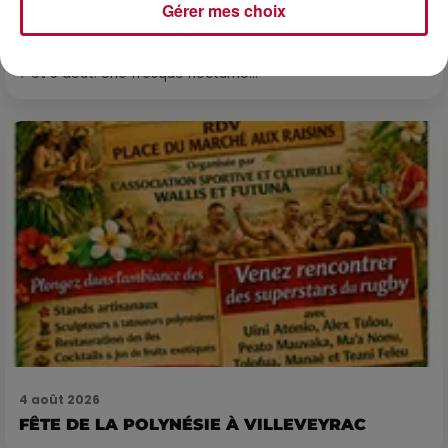
LES ARÈNES CES 3...
Gérer mes choix
Après un franc succès l'été dernier, le spectacle « Le Rêve
du gladiateur » revient illuminer l'amphithéâtre romain les 6,
7 et 8 août. Une fresque nocturne...
4 août 2026
FÊTE DE LA POLYNÉSIE À VILLEVEYRAC