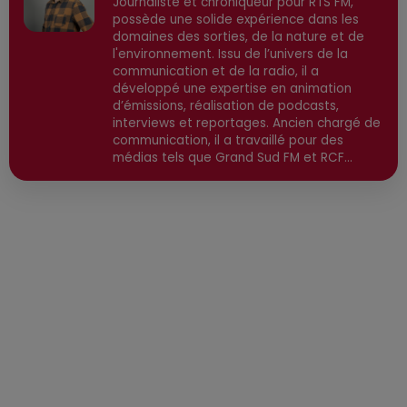
Journaliste et chroniqueur pour RTS FM,
possède une solide expérience dans les
domaines des sorties, de la nature et de
l'environnement. Issu de l’univers de la
communication et de la radio, il a
développé une expertise en animation
d’émissions, réalisation de podcasts,
interviews et reportages. Ancien chargé de
communication, il a travaillé pour des
médias tels que Grand Sud FM et RCF
avant de devenir consultant indépendant.
Son parcours est enrichi par une formation
en communication et technologies de
l'information, ainsi qu'en techniques de
réalisation radio. Secteurs préviligiés :
Sortie, Nature, Environnement, Culture,
Social, Divertissement