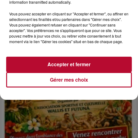
information transmitted automatically.
Vous pouvez accepter en cliquant sur "Accepter et fermer", ou affiner en
sélectionnant les finalités et/ou partenaires dans "Gérer mes choix".
Vous pouvez également refuser en cliquant sur "Continuer sans
accepter". Vos préférences ne s'appliqueront que pour ce site. Vous
pouvez mettre à jour vos choix, ou retirer votre consentement à tout
6 août 2026
moment via le lien "Gérer les cookies" situé en bas de chaque page.
NÎMES : « LE RÊVE DU GLADIATEUR » INVESTIT
LES ARÈNES CES 3...
Après un franc succès l'été dernier, le spectacle « Le Rêve
Accepter et fermer
du gladiateur » revient illuminer l'amphithéâtre romain les 6,
7 et 8 août. Une fresque nocturne...
Gérer mes choix