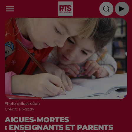
Photo d'illustration
Crédit :
Pixabay
AIGUES-MORTES
: ENSEIGNANTS ET PARENTS