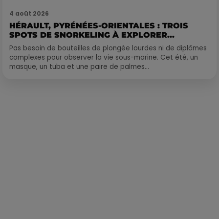
4 août 2026
HÉRAULT, PYRÉNÉES-ORIENTALES : TROIS
SPOTS DE SNORKELING À EXPLORER...
Pas besoin de bouteilles de plongée lourdes ni de diplômes
complexes pour observer la vie sous-marine. Cet été, un
masque, un tuba et une paire de palmes...
Publié : 15 février 2022 à 10h15 par La rédaction