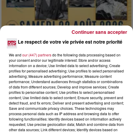
Continuer sans accepter
Le respect de votre vie privée est notre priorité
We and
our (447) partners
do the following data processing based on
your consent and/or our legitimate interest: Store and/or access
7 août 2026
information on a device; Use limited data to select advertising; Create
profiles for personalised advertising; Use profiles to select personalised
DINER CONCERT À LA MJC DE MARSEILLAN
advertising; Measure advertising performance; Measure content
performance; Understand audiences through statistics or combinations
of data from different sources; Develop and improve services; Create
profiles to personalise content; Use profiles to select personalised
content; Use limited data to select content; Ensure security, prevent and
detect fraud, and fix errors; Deliver and present advertising and content;
Save and communicate privacy choices. These technologies may
process personal data such as IP address and browsing data to offer
following functionalities: Identify devices based on information actively
requested; Use precise geolocation data; Match and combine data from
other data sources; Link different devices; Identify devices based on