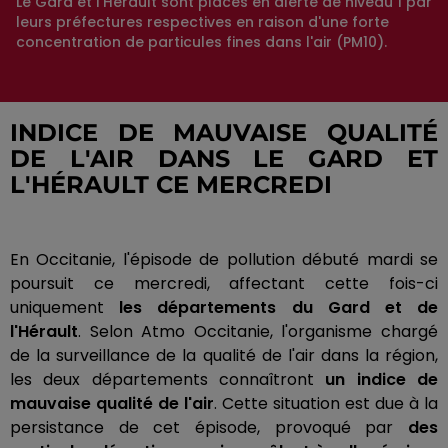
Le Gard et l'Hérault sont placés en alerte de niveau 1 par
leurs préfectures respectives en raison d'une forte
concentration de particules fines dans l'air (PM10).
INDICE DE MAUVAISE QUALITÉ
DE L'AIR DANS LE GARD ET
L'HÉRAULT CE MERCREDI
En Occitanie, l'épisode de pollution débuté mardi se
poursuit ce mercredi, affectant cette fois-ci
uniquement
les départements du Gard et de
l'Hérault
. Selon Atmo Occitanie, l'organisme chargé
de la surveillance de la qualité de l'air dans la région,
les deux départements connaîtront
un indice de
mauvaise qualité de l'air
. Cette situation est due à la
persistance de cet épisode, provoqué par
des