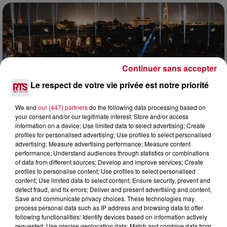
Continuer sans accepter
Le respect de votre vie privée est notre priorité
We and
our (447) partners
do the following data processing based on
your consent and/or our legitimate interest: Store and/or access
information on a device; Use limited data to select advertising; Create
profiles for personalised advertising; Use profiles to select personalised
advertising; Measure advertising performance; Measure content
6 août 2026
performance; Understand audiences through statistics or combinations
NÎMES : « LE RÊVE DU GLADIATEUR » INVESTIT
of data from different sources; Develop and improve services; Create
LES ARÈNES CES 3...
profiles to personalise content; Use profiles to select personalised
Après un franc succès l'été dernier, le spectacle « Le Rêve
content; Use limited data to select content; Ensure security, prevent and
detect fraud, and fix errors; Deliver and present advertising and content;
du gladiateur » revient illuminer l'amphithéâtre romain les 6,
Save and communicate privacy choices. These technologies may
7 et 8 août. Une fresque nocturne...
process personal data such as IP address and browsing data to offer
following functionalities: Identify devices based on information actively
requested; Use precise geolocation data; Match and combine data from