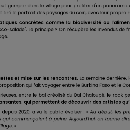
ut grimper dans le village pour profiter d'un panorama a
t tiré le portrait des paysages du coin, avec leur propre 
tiques concrètes comme la biodiversité ou l'alimen
-salade". Le principe ? On récupère les invendus de fr
age.
ttes et mise sur les rencontres.
La semaine dernière, l
proposition qui fait voyager entre le Burkina Faso et le Co
ieuses, entre le bal créolisé du Bal Chaloupé, le rock
ansantes, qui permettent de découvrir des artistes qu’
l depuis 2020, a vu le public évoluer : «
Au début, les pre
ui commençaient à peine. Aujourd'hui, on tourne direc
llage.
»