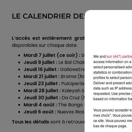
LE CALENDRIER DES CONCERTS 
L’accès est entièrement gratuit et libre et les
disponibles sur chaque date.
Mardi 7 juillet (ce soir) :
Soba (Afro Blues) – Tr
We and
our (447) partn
access information on a 
Jeudi 9 juillet :
Le Bal Chaloupé (Musique créolis
select personalised ad
Jeudi 16 juillet :
Gallowstreet (Fanfare électro-
statistics or combinatio
Mardi 21 juillet :
Brama (Rock psychédélique) – 
profiles to select person
Deliver and present adv
Jeudi 23 juillet :
Pulciperla (Afro caribéen azi
data such as IP address 
Mardi 28 juillet :
Kaleyah Soul System (Groove él
requested; Use precise g
Jeudi 30 juillet :
Da Cruz (Musique urbaine brésil
based on information tra
Mardi 4 août :
The Bongo Hop (Afro caribéen) –
Vous pouvez accepter en 
Jeudi 6 août :
Nuevos Rios (Tropical bass) – Sa
mes choix". Vous pouvez
ce site. Vous pouvez met
Tous les détails
sont à retrouver sur
le site intern
bas de chaque page.