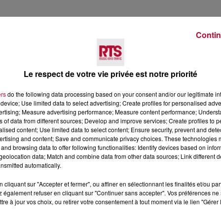
(21H30)
Contin
 soirées commencent bien souvent plus tôt.
Des foodt
Le respect de votre vie privée est notre priorité
eilles, Place de la Fontaine (balade et expo photo en déb
ers
do the following data processing based on your consent and/or our legitimate int
device; Use limited data to select advertising; Create profiles for personalised adver
ée) – Moussan, Parc Rouaix (atelier cuisine de 10h à 13h).
vertising; Measure advertising performance; Measure content performance; Unders
funk) – Ginestas, Complexe culturel.
ns of data from different sources; Develop and improve services; Create profiles to 
Raïssac-d'Aude, Parc municipal.
alised content; Use limited data to select content; Ensure security, prevent and detect
ertising and content; Save and communicate privacy choices. These technologies
muté) – Peyriac-de-Mer, Place Joseph Aubin Fabre.
and browsing data to offer following functionalities: Identify devices based on infor
ectro jazz) – Pouzols-Minervois, Clairière.
eolocation data; Match and combine data from other data sources; Link different de
ienne) – Sigean, Place de la Libération.
nsmitted automatically.
 Mirepeïsset, Parc des Platanes.
cliquant sur "Accepter et fermer", ou affiner en sélectionnant les finalités et/ou pa
int-Nazaire-d'Aude, Jardin municipal.
 également refuser en cliquant sur "Continuer sans accepter". Vos préférences ne 
tre à jour vos choix, ou retirer votre consentement à tout moment via le lien "Gérer 
et du Grand Narbonne.