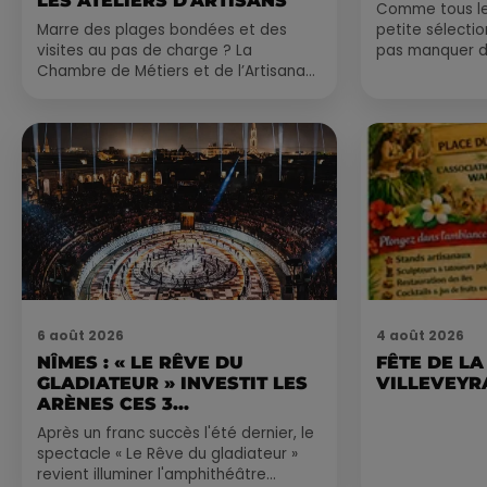
LES ATELIERS D'ARTISANS
Comme tous les
Marre des plages bondées et des
petite sélecti
visites au pas de charge ? La
pas manquer da
Chambre de Métiers et de l’Artisanat
ayez envie de 
Occitanie propose une alternative
du monde,...
bien plus vivante :...
6 août 2026
4 août 2026
NÎMES : « LE RÊVE DU
FÊTE DE LA
GLADIATEUR » INVESTIT LES
VILLEVEYR
ARÈNES CES 3...
Après un franc succès l'été dernier, le
spectacle « Le Rêve du gladiateur »
revient illuminer l'amphithéâtre