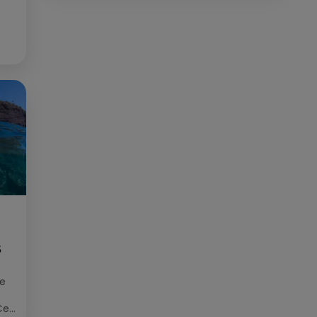
pour des médias tels que Grand
Sud FM et RCF avant de devenir
consultant indépendant. Son
parcours est enrichi par une
formation en communication et
technologies de l'information,
ainsi qu'en techniques de
réalisation radio. Secteurs
préviligiés : Sortie, Nature,
Environnement, Culture, Social,
Divertissement
S
ée
Cet