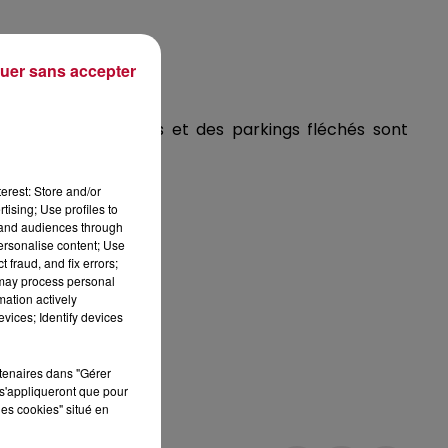
uer sans accepter
rucks, des buvettes et des parkings fléchés sont
ut de soirée).
erest: Store and/or
tising; Use profiles to
tand audiences through
personalise content; Use
 fraud, and fix errors;
 may process personal
mation actively
vices; Identify devices
rtenaires dans "Gérer
s'appliqueront que pour
les cookies" situé en