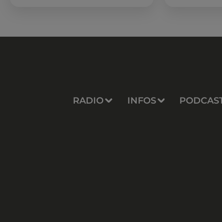
romain les 6, 7 et 8 août. Une fresque
nocturne...
RADIO
INFOS
PODCAS