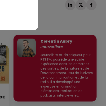
Publié : 7 juillet 2026 à 13h20 par
Corentin Aubry
-
Journaliste
Journaliste et chroniqueur pour
RTS FM, possède une solide
expérience dans les domaines
des sorties, de la nature et de
l'environnement. Issu de l’univers
de la communication et de la
radio, il a développé une
expertise en animation
d’émissions, réalisation de
podcasts, interviews et
 DE
reportages. Ancien chargé de
communication, il a travaillé