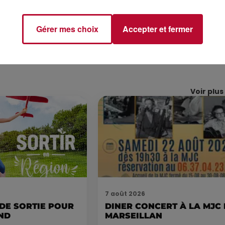
Gérer mes choix
Accepter et fermer
Voir plus
7 août 2026
 DE SORTIE POUR
DINER CONCERT À LA MJC
ND
MARSEILLAN