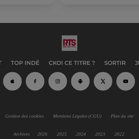
été, un masque, un tuba et une pai
de palmes...
T
TOP INDÉ
CKOI CE TITRE ?
SORTIR
J
Gestion des cookies
Mentions Légales (CGU)
Plan du site
Archives
2026
2025
2024
2023
2022