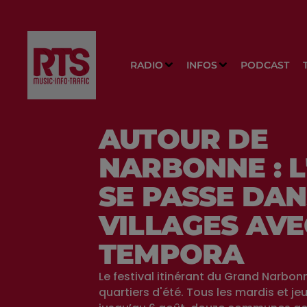
RADIO
INFOS
PODCAST
AUTOUR DE
NARBONNE : L
SE PASSE DAN
VILLAGES AVE
TEMPORA
Le festival itinérant du Grand Narbonn
quartiers d'été. Tous les mardis et jeu