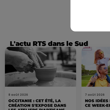
L'actu RTS dans le Sud
8 août 2026
7 août 2026
OCCITANIE : CET ÉTÉ, LA
NOS IDÉES
CRÉATION S'EXPOSE DANS
CE WEEK-E