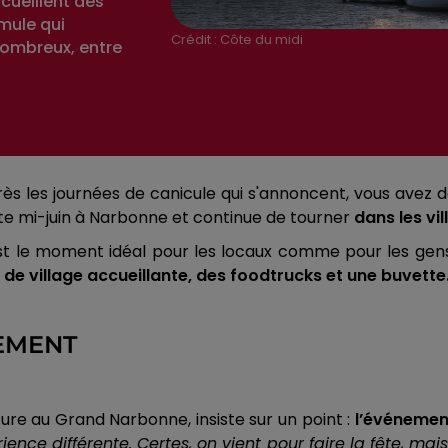
ueillent des
rmule qui
Crédit :
Côte du midi
nombreux, entre
près les journées de canicule qui s'annoncent, vous ave
te mi-juin à Narbonne et continue de tourner
dans les vi
es. C’est le moment idéal pour les locaux comme pour les g
 de village accueillante, des foodtrucks et une buvette
LEMENT
ure au Grand Narbonne, insiste sur un point :
l’événemen
nce différente. Certes, on vient pour faire la fête, mais