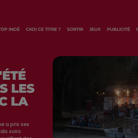
TOP INDÉ
CKOI CE TITRE ?
SORTIR
JEUX
PUBLICITÉ
'ÉTÉ
S LES
C LA
e a pris ses
dis soirs