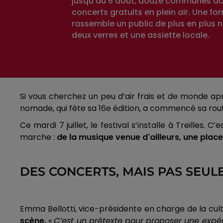
jusqu’au 6 août, douze communes acc
concerts gratuits en plein air. Une fo
rassemble un public de plus en plus 
deux verres et une assiette locale.
Si vous cherchez un peu d’air frais et de monde a
nomade, qui fête sa 16e édition, a commencé sa rou
Ce mardi 7 juillet, le festival s’installe à Treill
marche :
de la musique venue d'ailleurs, une place
DES CONCERTS, MAIS PAS SEU
Emma Bellotti, vice-présidente en charge de la cult
scène.
«
C’est un prétexte pour proposer une expérie