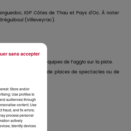
anguedoc, IGP Côtes de Thau et Pays d'Oc. À noter
Bréguiboul (Villeveyrac).
uer sans accepter
 vignerons et les équipes de l’agglo sur la piste.
e produits locaux et de places de spectacles ou de
erest: Store and/or
tising; Use profiles to
tand audiences through
personalise content; Use
 fraud, and fix errors;
 may process personal
mation actively
vices; Identify devices