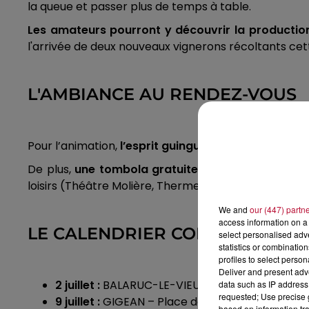
la queue et passer plus de temps à table.
Les amateurs pourront y découvrir la production
l'arrivée de deux nouveaux vignerons récoltants cett
L'AMBIANCE AU RENDEZ-VOUS
Pour l’animation,
l’esprit guinguette
sera complété p
De plus,
une tombola gratuite
est organisée chaqu
loisirs (Théâtre Molière, Thermes de Balaruc, musées
We and
our (447) partn
access information on a 
LE CALENDRIER COMPLET DES JEU
select personalised ad
statistics or combinatio
profiles to select person
Deliver and present adv
2 juillet :
BALARUC-LE-VIEUX – Esplanade Marce
data such as IP address 
requested; Use precise g
9 juillet :
GIGEAN – Place de la Mairie
based on information tra