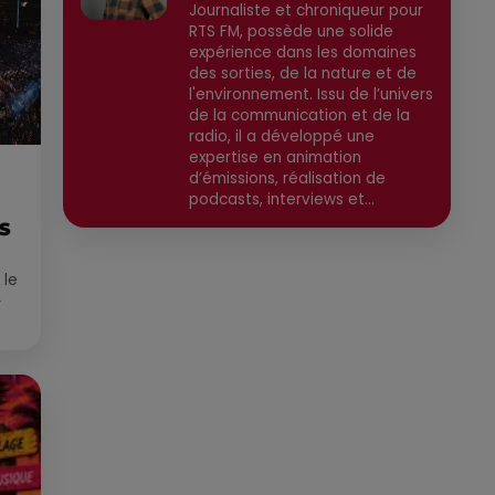
Journaliste et chroniqueur pour
RTS FM, possède une solide
expérience dans les domaines
des sorties, de la nature et de
l'environnement. Issu de l’univers
de la communication et de la
radio, il a développé une
expertise en animation
d’émissions, réalisation de
podcasts, interviews et
reportages. Ancien chargé de
ES
communication, il a travaillé
pour des médias tels que Grand
 le
Sud FM et RCF avant de devenir
»
consultant indépendant. Son
parcours est enrichi par une
que
formation en communication et
technologies de l'information,
ainsi qu'en techniques de
réalisation radio. Secteurs
préviligiés : Sortie, Nature,
Environnement, Culture, Social,
Divertissement