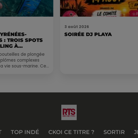
3 août 2026
PYRÉNÉES-
SOIRÉE DJ PLAYA
 : TROIS SPOTS
LING À
.
bouteilles de plongée
diplômes complexes
la vie sous-marine. Cet
, un tuba et une paire
T
TOP INDÉ
CKOI CE TITRE ?
SORTIR
J