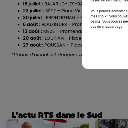
16 juillet :
BALARUC-LES-BAINS – Parc Charles d
23 juillet :
SÈTE – Place Victor Hugo
Vous pouvez accepter en 
mes choix". Vous pouvez
30 juillet :
FRONTIGNAN – Parc Victor Hugo
ce site. Vous pouvez met
6 août :
BOUZIGUES – Promenade des Beauces (n
bas de chaque page.
13 août :
MÈZE – Promenade Bessières (nocturne
20 août :
LOUPIAN – Place de la République
27 août :
POUSSAN – Place de la Mairie
*L’abus d’alcool est dangereux pour la santé, à 
L'actu RTS dans le Sud