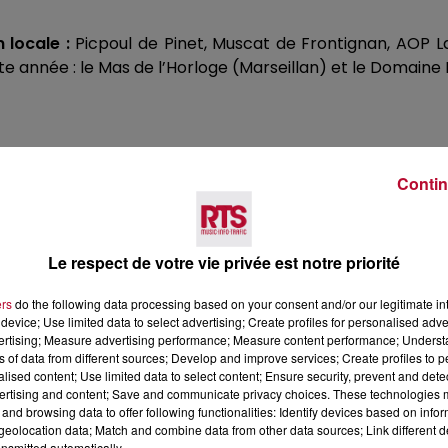
 locale :
Picpoul de Pinet, Muscat de Frontignan, AOP L
e année : le Mas de l’Horloge (Marseillan) et le Domaine 
Contin
ar un flashmob géant conçu pour rassembler le public, les
e jeudi à 21h30, avec une trentaine de paniers garnis d
Le respect de votre vie privée est notre priorité
, piscines de l'agglopôle) à gagner.
ers
do the following data processing based on your consent and/or our legitimate int
device; Use limited data to select advertising; Create profiles for personalised adver
DIS DE L'ÉTÉ (18H - 23H)
vertising; Measure advertising performance; Measure content performance; Unders
ns of data from different sources; Develop and improve services; Create profiles to 
alised content; Use limited data to select content; Ensure security, prevent and detect
ertising and content; Save and communicate privacy choices. These technologies
l Pradel
and browsing data to offer following functionalities: Identify devices based on infor
eolocation data; Match and combine data from other data sources; Link different de
nsmitted automatically.