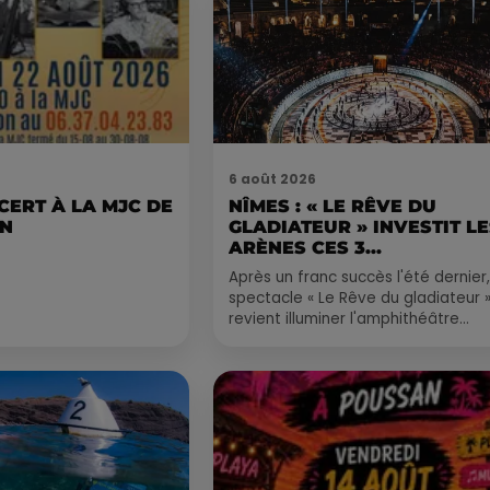
6 août 2026
CERT À LA MJC DE
NÎMES : « LE RÊVE DU
AN
GLADIATEUR » INVESTIT L
ARÈNES CES 3...
Après un franc succès l'été dernier,
spectacle « Le Rêve du gladiateur 
revient illuminer l'amphithéâtre
romain les 6, 7 et 8 août. Une fres
nocturne...