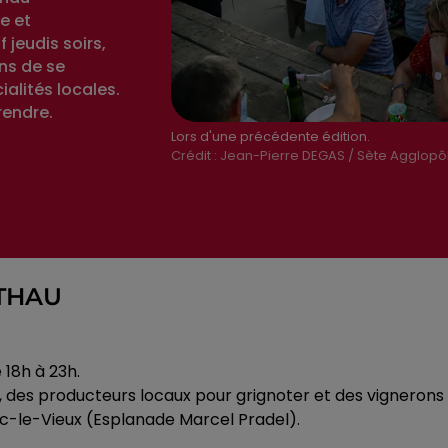
e et
 jeudis soirs,
ns de se
ialités locales.
rendre.
Lors d'une précédente édition.
Crédit :
Jean-Pierre DEGAS / Sète Agglopô
 THAU
e 18h à 23h.
, des producteurs locaux pour grignoter et des vignerons 
ruc-le-Vieux (Esplanade Marcel Pradel).