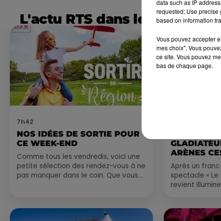
data such as IP address 
requested; Use precise g
L'actu RTS dans le Sud
based on information tra
Vous pouvez accepter en 
mes choix". Vous pouvez
ce site. Vous pouvez met
bas de chaque page.
7h42
6 août 2026
NOS IDÉES DE SORTIE POUR
NÎMES : « 
CE WEEK-END
GLADIATEUR
ARÈNES CES
Comme tous les vendredis, voici une
petite sélection des rendez-vous à ne
Après un franc 
pas manquer dans le coin. Que vous
spectacle « Le
ayez envie de voyager à l'autre bout
revient illumin
du monde,...
romain les 6, 7
nocturne...