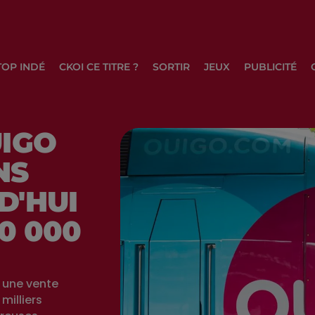
TOP INDÉ
CKOI CE TITRE ?
SORTIR
JEUX
PUBLICITÉ
UIGO
NS
D'HUI
0 000
e une vente
milliers