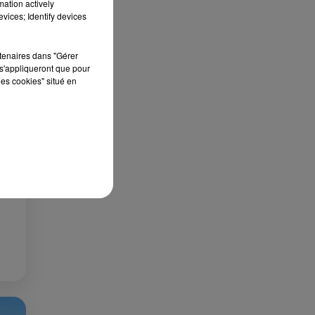
Publié : 6 septembre 2023 à 7h02 par Corentin
mation actively
vices; Identify devices
Aubry
rtenaires dans "Gérer
s'appliqueront que pour
les cookies" situé en