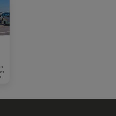
us
des
t