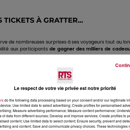
 TICKETS À GRATTER...
erve de nombreuses surprises à ses voyageurs tout au lo
bilité aux participants
de gagner des milliers de cadeau
Contin
 des trains OUIGO,
des tickets à gratter
seront distribu
des bons d'achat de 5 € ou 10 €, utilisables sur le site 
ns sont également prévues ces prochains jours dans plusi
Le respect de votre vie privée est notre priorité
ers
do the following data processing based on your consent and/or our legitimate int
device; Use limited data to select advertising; Create profiles for personalised adver
vertising; Measure advertising performance; Measure content performance; Unders
ns of data from different sources; Develop and improve services; Create profiles to 
alised content; Use limited data to select content; Ensure security, prevent and detect
ertising and content; Save and communicate privacy choices. These technologies