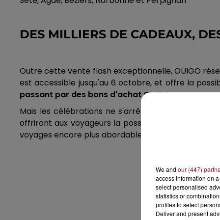
Sète, Agde, Béziers, Narbonne et Perpignan
DES MILLIERS DE CADEAUX, DES
Outre cette vente flash exceptionnelle, OUIGO rés
est accessible jusqu'au 6 octobre, et offre la possi
passant par des bons d'achat OUIGO.
Mais les célébrations ne s'arrêtent pas là. À bord
offriront aux voyageurs la possibilité de remporter 
voyages encore plus abordables. Plusieurs animatio
We and
our (447) partn
access information on a 
select personalised ad
statistics or combinatio
profiles to select person
Deliver and present adv