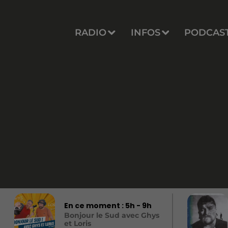
RADIO
INFOS
PODCAS
En ce moment :
5
h -
9
h
Bonjour le Sud avec Ghys
et Loris