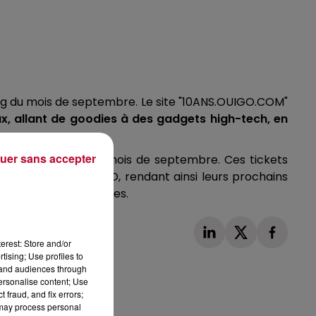
ng du mois de septembre. Le site "10ANS.OUIGO.COM"
x, allant de goodies à des gadgets high-tech, en
uer sans accepter
és tout au long du mois de septembre. Ces tickets
et l'application OUIGO, rendant ainsi leurs prochains
eurs gares Parisiennes.
erest: Store and/or
tising; Use profiles to
tand audiences through
personalise content; Use
 fraud, and fix errors;
 may process personal