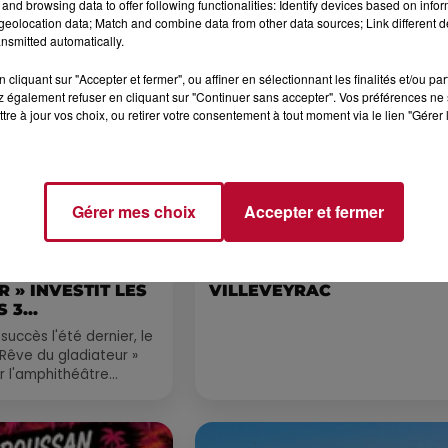
and browsing data to offer following functionalities: Identify devices based on infor
eolocation data; Match and combine data from other data sources; Link different de
nsmitted automatically.
Voir plus
cliquant sur "Accepter et fermer", ou affiner en sélectionnant les finalités et/ou pa
 également refuser en cliquant sur "Continuer sans accepter". Vos préférences ne 
tre à jour vos choix, ou retirer votre consentement à tout moment via le lien "Gérer 
Gérer mes choix
Accepter et fermer
4 août 2026
LE RÊVE DU
FÊTE DE LA POLYNÉSIE À
 » INVESTIT LES
VILLEVEYRAC
 3...
succès l'été dernier, le
 Rêve du gladiateur »
er l'amphithéâtre
 et 8 août. Une fresque