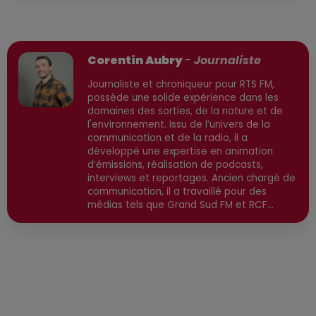
Publié : 8 juillet 2026 à 8h07 par
Corentin Aubry
-
Journaliste
Journaliste et chroniqueur pour RTS FM,
possède une solide expérience dans les
domaines des sorties, de la nature et de
l'environnement. Issu de l’univers de la
communication et de la radio, il a
développé une expertise en animation
d’émissions, réalisation de podcasts,
interviews et reportages. Ancien chargé de
communication, il a travaillé pour des
médias tels que Grand Sud FM et RCF
avant de devenir consultant indépendant.
Son parcours est enrichi par une formation
en communication et technologies de
l'information, ainsi qu'en techniques de
réalisation radio. Secteurs préviligiés :
Sortie, Nature, Environnement, Culture,
Social, Divertissement