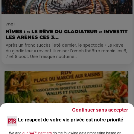
7h21
NÎMES : « LE RÊVE DU GLADIATEUR » INVESTIT
LES ARÈNES CES 3...
Après un franc succès l'été dernier, le spectacle « Le Rêve
du gladiateur » revient illuminer l'amphithéâtre romain les 6,
7 et 8 août. Une fresque nocturne...
Continuer sans accepter
Le respect de votre vie privée est notre priorité
We and
our (447) partners
do the following data processing based on