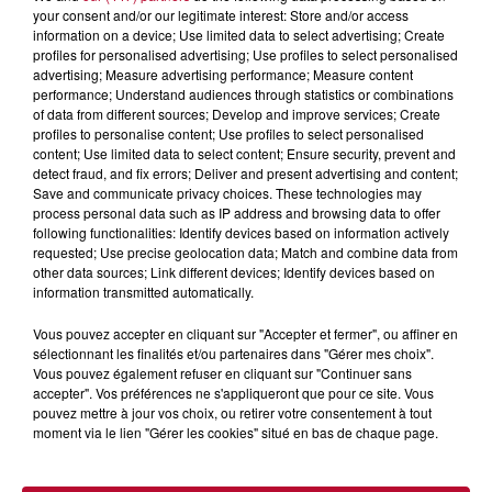
your consent and/or our legitimate interest: Store and/or access
information on a device; Use limited data to select advertising; Create
profiles for personalised advertising; Use profiles to select personalised
advertising; Measure advertising performance; Measure content
4 août 2026
performance; Understand audiences through statistics or combinations
FÊTE DE LA POLYNÉSIE À VILLEVEYRAC
of data from different sources; Develop and improve services; Create
profiles to personalise content; Use profiles to select personalised
content; Use limited data to select content; Ensure security, prevent and
detect fraud, and fix errors; Deliver and present advertising and content;
Save and communicate privacy choices. These technologies may
process personal data such as IP address and browsing data to offer
following functionalities: Identify devices based on information actively
requested; Use precise geolocation data; Match and combine data from
other data sources; Link different devices; Identify devices based on
information transmitted automatically.
Vous pouvez accepter en cliquant sur "Accepter et fermer", ou affiner en
sélectionnant les finalités et/ou partenaires dans "Gérer mes choix".
Vous pouvez également refuser en cliquant sur "Continuer sans
accepter". Vos préférences ne s'appliqueront que pour ce site. Vous
pouvez mettre à jour vos choix, ou retirer votre consentement à tout
moment via le lien "Gérer les cookies" situé en bas de chaque page.
4 août 2026