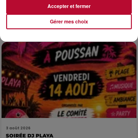
HÉRAULT, PYRÉNÉES-ORIENTALES : TROIS
Accepter et fermer
SPOTS DE SNORKELING À EXPLORER...
Pas besoin de bouteilles de plongée lourdes ni de diplômes
Gérer mes choix
complexes pour observer la vie sous-marine. Cet été, un
masque, un tuba et une paire de palmes...
3 août 2026
SOIRÉE DJ PLAYA