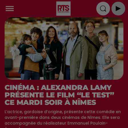
CINÉMA : ALEXANDRA LAMY
PRÉSENTE LE FILM “LE TEST”
CE MARDI SOIR À NÎMES
L’actrice, gardoise d’origine, présente cette comédie en
avant-première dans deux cinémas de Nîmes. Elle sera
accompagnée du réalisateur Emmanuel Poulain-