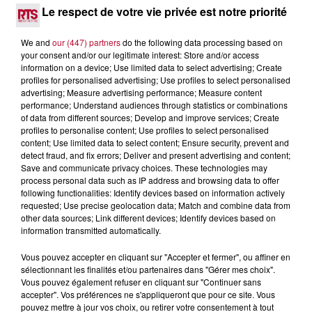
LES ARÈNES CES 3...
Le respect de votre vie privée est notre priorité
Après un franc succès l'été dernier, le spectacle « Le Rêve
du gladiateur » revient illuminer l'amphithéâtre romain les 6,
We and
our (447) partners
do the following data processing based on
7 et 8 août. Une fresque nocturne...
your consent and/or our legitimate interest: Store and/or access
information on a device; Use limited data to select advertising; Create
profiles for personalised advertising; Use profiles to select personalised
advertising; Measure advertising performance; Measure content
performance; Understand audiences through statistics or combinations
of data from different sources; Develop and improve services; Create
profiles to personalise content; Use profiles to select personalised
content; Use limited data to select content; Ensure security, prevent and
detect fraud, and fix errors; Deliver and present advertising and content;
Save and communicate privacy choices. These technologies may
process personal data such as IP address and browsing data to offer
following functionalities: Identify devices based on information actively
requested; Use precise geolocation data; Match and combine data from
other data sources; Link different devices; Identify devices based on
information transmitted automatically.
Vous pouvez accepter en cliquant sur "Accepter et fermer", ou affiner en
sélectionnant les finalités et/ou partenaires dans "Gérer mes choix".
Vous pouvez également refuser en cliquant sur "Continuer sans
4 août 2026
accepter". Vos préférences ne s'appliqueront que pour ce site. Vous
FÊTE DE LA POLYNÉSIE À VILLEVEYRAC
pouvez mettre à jour vos choix, ou retirer votre consentement à tout