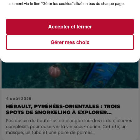
moment via le lien "Gérer les cookies" situé en bas de chaque page.
Accepter et fermer
Gérer mes choix
4 août 2026
HÉRAULT, PYRÉNÉES-ORIENTALES : TROIS
SPOTS DE SNORKELING À EXPLORER...
Pas besoin de bouteilles de plongée lourdes ni de diplômes
complexes pour observer la vie sous-marine. Cet été, un
masque, un tuba et une paire de palmes...