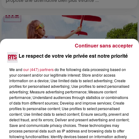
propose une alternative bien plus vivante :...
Continuer sans accepter
Le respect de votre vie privée est notre priorité
We and
our (447) partners
do the following data processing based on
your consent and/or our legitimate interest: Store and/or access
information on a device; Use limited data to select advertising; Create
profiles for personalised advertising; Use profiles to select personalised
advertising; Measure advertising performance; Measure content
performance; Understand audiences through statistics or combinations
7 août 2026
of data from different sources; Develop and improve services; Create
profiles to personalise content; Use profiles to select personalised
NOS IDÉES DE SORTIE POUR CE WEEK-END
content; Use limited data to select content; Ensure security, prevent and
Comme tous les vendredis, voici une petite sélection des
detect fraud, and fix errors; Deliver and present advertising and content;
rendez-vous à ne pas manquer dans le coin. Que vous ayez
Save and communicate privacy choices. These technologies may
envie de voyager à l'autre bout du monde,...
process personal data such as IP address and browsing data to offer
following functionalities: Identify devices based on information actively