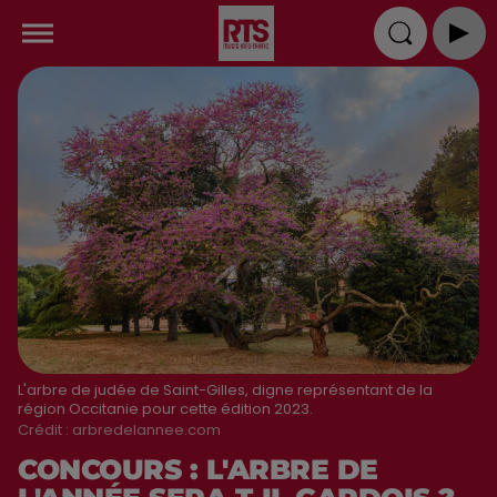
L'arbre de judée de Saint-Gilles, digne représentant de la
région Occitanie pour cette édition 2023.
Crédit :
arbredelannee.com
CONCOURS : L'ARBRE DE