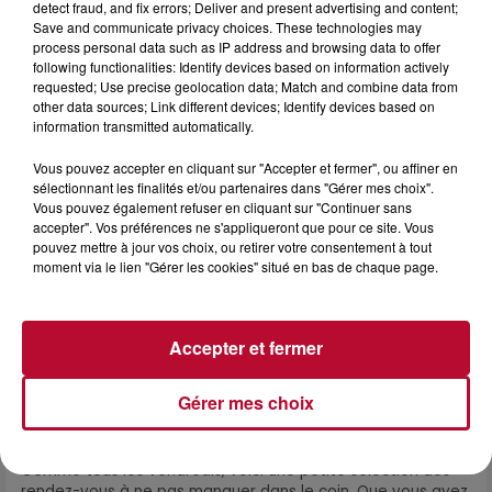
detect fraud, and fix errors; Deliver and present advertising and content;
Marre des plages bondées et des visites au pas de charge
Save and communicate privacy choices. These technologies may
? La Chambre de Métiers et de l’Artisanat Occitanie
process personal data such as IP address and browsing data to offer
propose une alternative bien plus vivante :...
following functionalities: Identify devices based on information actively
requested; Use precise geolocation data; Match and combine data from
other data sources; Link different devices; Identify devices based on
information transmitted automatically.
Vous pouvez accepter en cliquant sur "Accepter et fermer", ou affiner en
sélectionnant les finalités et/ou partenaires dans "Gérer mes choix".
Vous pouvez également refuser en cliquant sur "Continuer sans
accepter". Vos préférences ne s'appliqueront que pour ce site. Vous
pouvez mettre à jour vos choix, ou retirer votre consentement à tout
moment via le lien "Gérer les cookies" situé en bas de chaque page.
Accepter et fermer
Gérer mes choix
7 août 2026
NOS IDÉES DE SORTIE POUR CE WEEK-END
Comme tous les vendredis, voici une petite sélection des
rendez-vous à ne pas manquer dans le coin. Que vous ayez