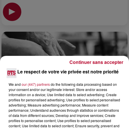
Continuer sans accepter
Le respect de votre vie privée est notre priorité
We and
our (447) partners
do the following data processing based on
your consent and/or our legitimate interest: Store and/or access
information on a device; Use limited data to select advertising; Create
profiles for personalised advertising; Use profiles to select personalised
advertising; Measure advertising performance; Measure content
performance; Understand audiences through statistics or combinations
8 août 2026
of data from different sources; Develop and improve services; Create
OCCITANIE : CET ÉTÉ, LA CRÉATION S'EXPOSE
profiles to personalise content; Use profiles to select personalised
DANS LES ATELIERS D'ARTISANS
content; Use limited data to select content; Ensure security, prevent and