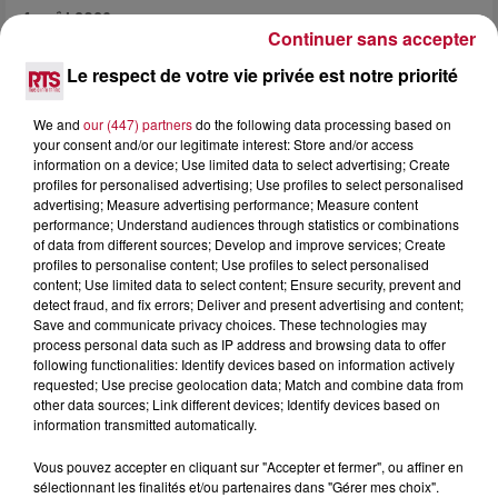
4 août 2026
Continuer sans accepter
HÉRAULT, PYRÉNÉES-ORIENTALES : TROIS
SPOTS DE SNORKELING À EXPLORER...
Le respect de votre vie privée est notre priorité
Pas besoin de bouteilles de plongée lourdes ni de diplômes
complexes pour observer la vie sous-marine. Cet été, un
We and
our (447) partners
do the following data processing based on
masque, un tuba et une paire de palmes...
your consent and/or our legitimate interest: Store and/or access
information on a device; Use limited data to select advertising; Create
profiles for personalised advertising; Use profiles to select personalised
advertising; Measure advertising performance; Measure content
performance; Understand audiences through statistics or combinations
of data from different sources; Develop and improve services; Create
profiles to personalise content; Use profiles to select personalised
content; Use limited data to select content; Ensure security, prevent and
detect fraud, and fix errors; Deliver and present advertising and content;
Save and communicate privacy choices. These technologies may
process personal data such as IP address and browsing data to offer
following functionalities: Identify devices based on information actively
requested; Use precise geolocation data; Match and combine data from
other data sources; Link different devices; Identify devices based on
information transmitted automatically.
Vous pouvez accepter en cliquant sur "Accepter et fermer", ou affiner en
sélectionnant les finalités et/ou partenaires dans "Gérer mes choix".