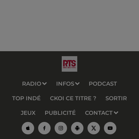
RADIO
INFOS
PODCAST
TOP INDÉ
CKOI CE TITRE ?
SORTIR
JEUX
PUBLICITÉ
CONTACT