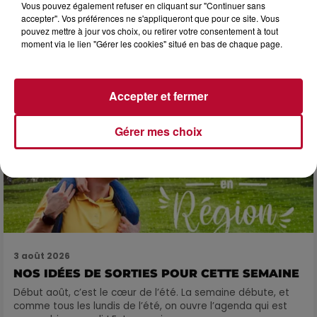
3 août 2026
Vous pouvez également refuser en cliquant sur "Continuer sans
accepter". Vos préférences ne s'appliqueront que pour ce site. Vous
SOIRÉE DJ PLAYA
pouvez mettre à jour vos choix, ou retirer votre consentement à tout
moment via le lien "Gérer les cookies" situé en bas de chaque page.
Accepter et fermer
Gérer mes choix
3 août 2026
NOS IDÉES DE SORTIES POUR CETTE SEMAINE
Début août, c’est le cœur de l’été. La semaine débute, et
comme tous les lundis de l’été, on ouvre l’agenda qui est