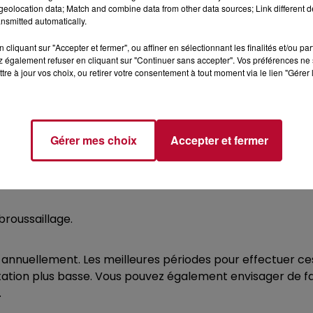
eolocation data; Match and combine data from other data sources; Link different de
nsmitted automatically.
égale de débroussaillement
cliquant sur "Accepter et fermer", ou affiner en sélectionnant les finalités et/ou pa
 également refuser en cliquant sur "Continuer sans accepter". Vos préférences ne 
tre à jour vos choix, ou retirer votre consentement à tout moment via le lien "Gérer 
R VOTRE TERRAIN ?
Gérer mes choix
Accepter et fermer
avec votre maison ;
broussaillage.
nnuellement. Les meilleures périodes pour effectuer ces t
étation plus basse. Vous pouvez également envisager de fa
.