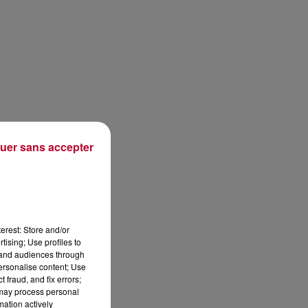
uer sans accepter
erest: Store and/or
tising; Use profiles to
tand audiences through
personalise content; Use
 fraud, and fix errors;
 may process personal
mation actively