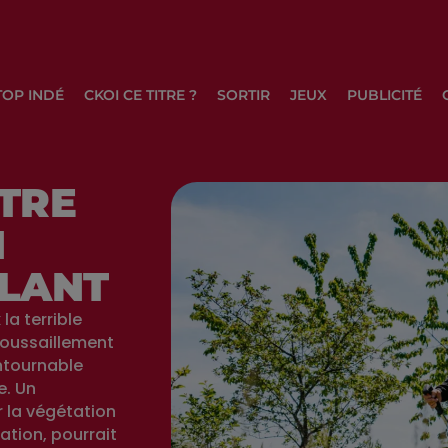
TOP INDÉ
CKOI CE TITRE ?
SORTIR
JEUX
PUBLICITÉ
TRE
N
LANT
la terrible
roussaillement
ntournable
e. Un
 la végétation
ation, pourrait