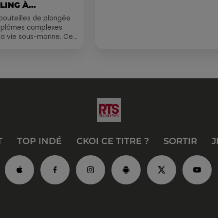
LING À
.
bouteilles de plongée
diplômes complexes
la vie sous-marine. Cet
, un tuba et une paire
T
TOP INDÉ
CKOI CE TITRE ?
SORTIR
J