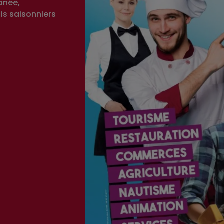
anée,
is saisonniers