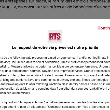
es entreprises sur place, le forum des emplois propose une
 leur CV, de consulter les offres et de bénéficier d'un
 des démonstrations de l'application Job Me, conçue pour 
Contin
er Delacoux, Directeur de la radio régionale RTS, se tien
ivité, de motivation et de fidélisation des salariés ?".
Le respect de votre vie privée est notre priorité
re d'Agde et président de l'agglomération Hérault Méditér
oux créateur de l'application Job Me, Anne Patruno créat
ers
do the following data processing based on your consent and/or our legitimate int
device; Use limited data to select advertising; Create profiles for personalised adver
vertising; Measure advertising performance; Measure content performance; Unders
ns of data from different sources; Develop and improve services; Create profiles to 
alised content; Use limited data to select content; Ensure security, prevent and detect
ertising and content; Save and communicate privacy choices. These technologies
and browsing data to offer following functionalities: Identify devices based on infor
eolocation data; Match and combine data from other data sources; Link different de
nsmitted automatically.
érault Méditerranée et de ses partenaires pour l'emploi. P
cliquant sur "Accepter et fermer", ou affiner en sélectionnant les finalités et/ou pa
cueil.mts@agglohm.net
.
 également refuser en cliquant sur "Continuer sans accepter". Vos préférences ne 