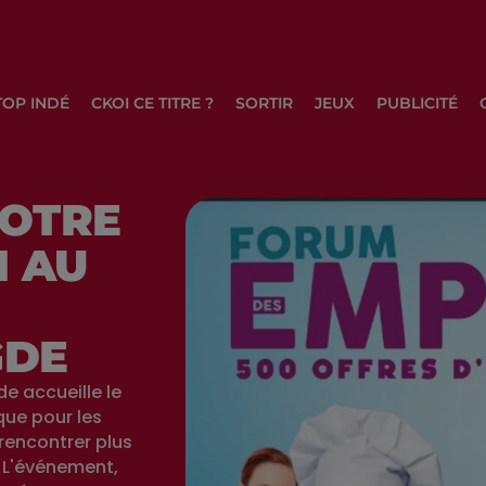
TOP INDÉ
CKOI CE TITRE ?
SORTIR
JEUX
PUBLICITÉ
VOTRE
I AU
GDE
e accueille le
que pour les
rencontrer plus
 L'événement,