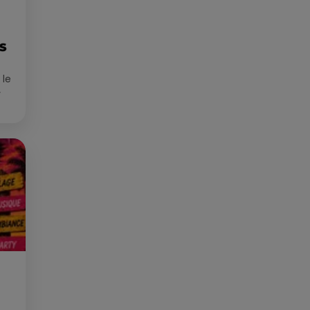
ES
 le
»
que