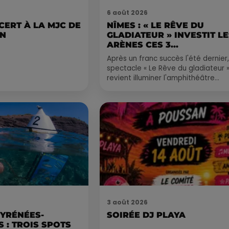
6 août 2026
CERT À LA MJC DE
NÎMES : « LE RÊVE DU
AN
GLADIATEUR » INVESTIT L
ARÈNES CES 3...
Après un franc succès l'été dernier,
spectacle « Le Rêve du gladiateur 
revient illuminer l'amphithéâtre
romain les 6, 7 et 8 août. Une fres
nocturne...
3 août 2026
PYRÉNÉES-
SOIRÉE DJ PLAYA
 : TROIS SPOTS