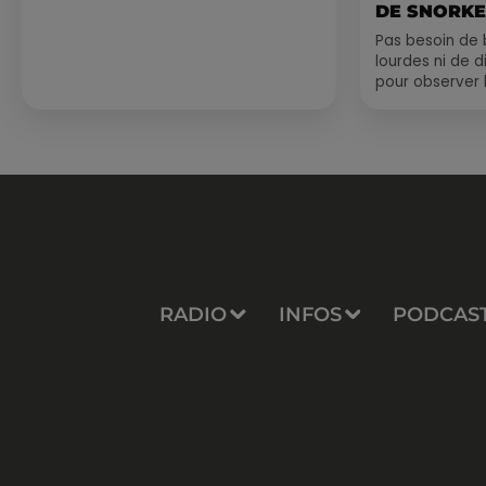
DE SNORKE
EXPLORER..
Pas besoin de 
lourdes ni de 
pour observer 
été, un masque
de palmes...
RADIO
INFOS
PODCAS