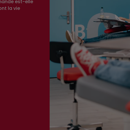
mande est-elle
nt la vie