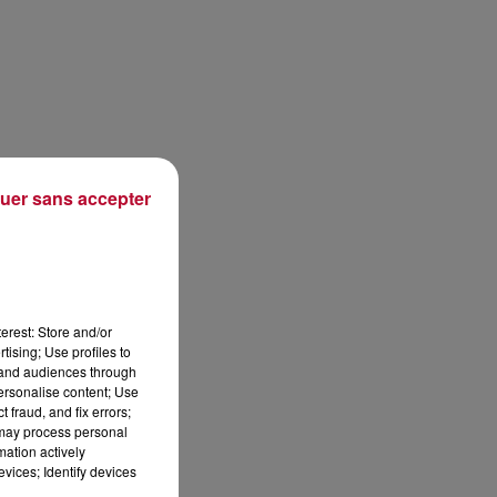
uer sans accepter
erest: Store and/or
tising; Use profiles to
tand audiences through
personalise content; Use
 fraud, and fix errors;
 may process personal
mation actively
vices; Identify devices