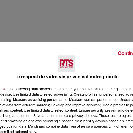
Contin
Le respect de votre vie privée est notre priorité
ers
do the following data processing based on your consent and/or our legitimate int
device; Use limited data to select advertising; Create profiles for personalised adver
vertising; Measure advertising performance; Measure content performance; Unders
ns of data from different sources; Develop and improve services; Create profiles to 
alised content; Use limited data to select content; Ensure security, prevent and detect
ertising and content; Save and communicate privacy choices. These technologies
and browsing data to offer following functionalities: Identify devices based on infor
E À UNE OFFRE INSUFFISANTE
eolocation data; Match and combine data from other data sources; Link different de
nsmitted automatically.