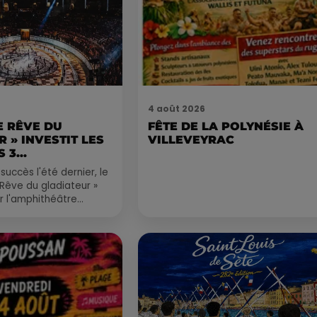
4 août 2026
LE RÊVE DU
FÊTE DE LA POLYNÉSIE À
 » INVESTIT LES
VILLEVEYRAC
 3...
succès l'été dernier, le
 Rêve du gladiateur »
er l'amphithéâtre
 et 8 août. Une fresque