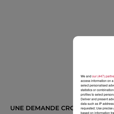
We and
our (447) partn
access information on a 
select personalised ad
statistics or combinatio
profiles to select person
Deliver and present adv
data such as IP address 
UNE DEMANDE CROISSANTE FAC
requested; Use precise g
based on information tra