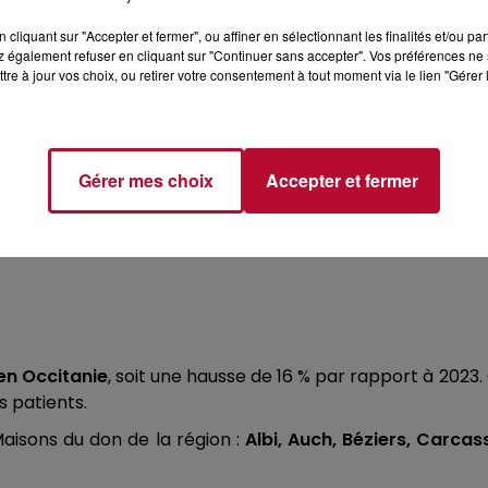
cliquant sur "Accepter et fermer", ou affiner en sélectionnant les finalités et/ou pa
ents dérivés du plasma augmente chaque année, en 
 également refuser en cliquant sur "Continuer sans accepter". Vos préférences ne 
tre à jour vos choix, ou retirer votre consentement à tout moment via le lien "Gérer 
cées médicales permettant de mieux diagnostiquer certa
te du plasma importé
, notamment des États-Unis, où le
s. Pour combler ce déficit, il faudrait
70 000 dons de pl
Gérer mes choix
Accepter et fermer
r la nécessité d’un don éthique et bénévole en France :
mmune nécessite environ 50 dons de plasma par mois. C
en Occitanie
, soit une hausse de 16 % par rapport à 202
 patients.
aisons du don de la région :
Albi, Auch, Béziers, Carca