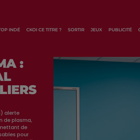
TOP INDÉ
CKOI CE TITRE ?
SORTIR
JEUX
PUBLICITÉ
A :
AL
LIERS
) alerte
on de plasma,
mettant de
sables pour