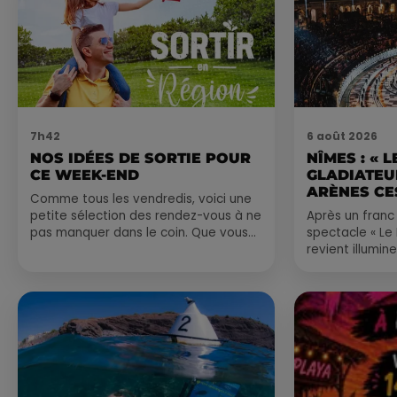
7h42
6 août 2026
NOS IDÉES DE SORTIE POUR
NÎMES : « 
CE WEEK-END
GLADIATEUR
ARÈNES CES
Comme tous les vendredis, voici une
petite sélection des rendez-vous à ne
Après un franc 
pas manquer dans le coin. Que vous
spectacle « Le
ayez envie de voyager à l'autre bout
revient illumin
du monde,...
romain les 6, 7
nocturne...