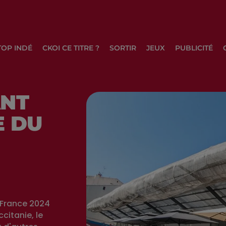
TOP INDÉ
CKOI CE TITRE ?
SORTIR
JEUX
PUBLICITÉ
ANT
E DU
 France 2024
citanie, le