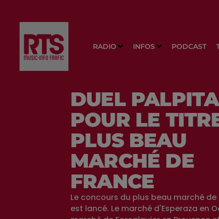
RADIO
INFOS
PODCAST
DUEL PALPIT
POUR LE TITR
PLUS BEAU
MARCHÉ DE
FRANCE
Le concours du plus beau marché de
est lancé. Le marché d'Esperaza en Oc