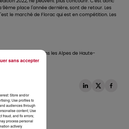
édition 2022, ne peuvent plus concourir. C'est donc
la 9ème place l'année dernière, sont de retour. Les
est le marché de Florac qui est en compétition. Les
Forcalquier, situé dans les Alpes de Haute-
uer sans accepter
oncé le 24 juin.
erest: Store and/or
tising; Use profiles to
tand audiences through
personalise content; Use
 fraud, and fix errors;
 may process personal
Publié : 12 mars 2024 à 9h49 par Loris
mation actively