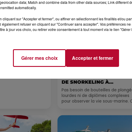
eolocation data; Match and combine data from other data sources; Link different de
Voir plus
nsmitted automatically.
cliquant sur "Accepter et fermer", ou affiner en sélectionnant les finalités et/ou pa
 également refuser en cliquant sur "Continuer sans accepter". Vos préférences ne 
tre à jour vos choix, ou retirer votre consentement à tout moment via le lien "Gérer 
Gérer mes choix
Accepter et fermer
4 août 2026
 POLYNÉSIE À
HÉRAULT, PYRÉNÉES-
AC
ORIENTALES : TROIS SPOT
DE SNORKELING À
EXPLORER...
Pas besoin de bouteilles de plong
lourdes ni de diplômes complexes
pour observer la vie sous-marine. 
été, un masque, un tuba et une pai
de palmes...