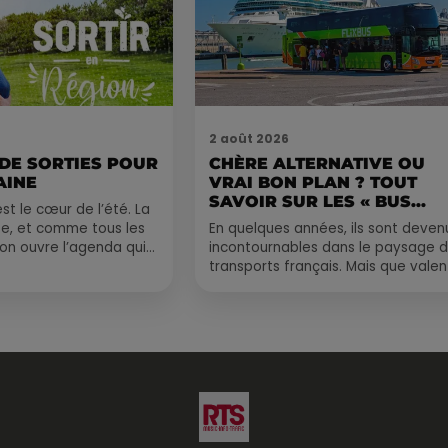
2 août 2026
 DE SORTIES POUR
CHÈRE ALTERNATIVE OU
AINE
VRAI BON PLAN ? TOUT
SAVOIR SUR LES « BUS...
st le cœur de l’été. La
e, et comme tous les
En quelques années, ils sont deven
, on ouvre l’agenda qui
incontournables dans le paysage 
 rempli ! Entre
transports français. Mais que valen
vraiment les bus longue distance ?
Entre petits...