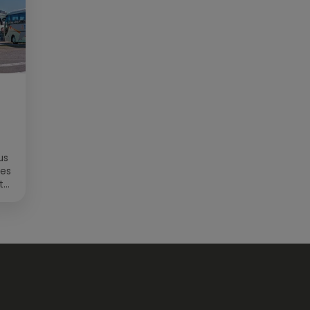
us
des
t