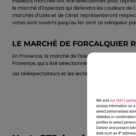
Plusieurs marchés ont été sélectionnés pour représe
le marché d'Esperaza qui défendra les couleurs de l'A
marchés d'Uzès et de Céret représenteront respecti
votes sont ouverts jusqu'au 1er avril. Le vainqueur par
LE MARCHÉ DE FORCALQUIER 
En Provence, le marché de l'Isle-sur-la-Sorgue dans 
Provence, qui a été sélectionné pour représenter la
Les téléspectateurs et les lecteurs sont invités à so
We and
our (447) partn
access information on a 
select personalised ad
statistics or combinatio
profiles to select person
Deliver and present adv
data such as IP address 