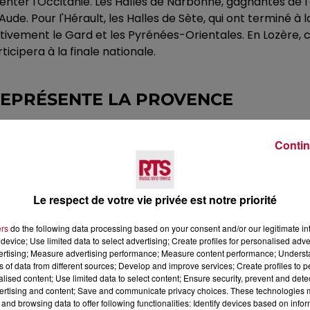
nter l'Occitanie. Les Halles de Narbonne, gagnantes de l'
ude. Pour l'Hérault, les Halles de Sète, qui ont terminé à 
vement le Gard et les Pyrénées-Orientales. En Lozère, c'
ticipera à la finale nationale.
REPRÉSENTE LA PROVENCE
le Vaucluse était en lice. Cependant, c'est le marché de 
 région.
Contin
utenir leur marché préféré. Le résultat des votes sera ann
Le respect de votre vie privée est notre priorité
ers
do the following data processing based on your consent and/or our legitimate int
device; Use limited data to select advertising; Create profiles for personalised adver
vertising; Measure advertising performance; Measure content performance; Unders
ns of data from different sources; Develop and improve services; Create profiles to 
alised content; Use limited data to select content; Ensure security, prevent and detect
ertising and content; Save and communicate privacy choices. These technologies
and browsing data to offer following functionalities: Identify devices based on infor