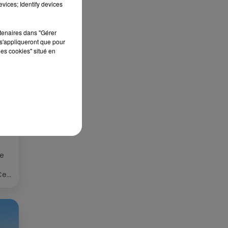
vices; Identify devices
rtenaires dans "Gérer
s'appliqueront que pour
les cookies" situé en
S
ée
Cet
re