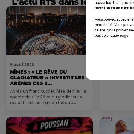
L'actu RTS dans le Sud
requested; Use precise g
based on information tra
Vous pouvez accepter en 
mes choix". Vous pouvez
ce site. Vous pouvez met
bas de chaque page.
6 août 2026
4 août 2026
NÎMES : « LE RÊVE DU
FÊTE DE LA
GLADIATEUR » INVESTIT LES
VILLEVEYR
ARÈNES CES 3...
Après un franc succès l'été dernier, le
spectacle « Le Rêve du gladiateur »
revient illuminer l'amphithéâtre
romain les 6, 7 et 8 août. Une fresque
nocturne...