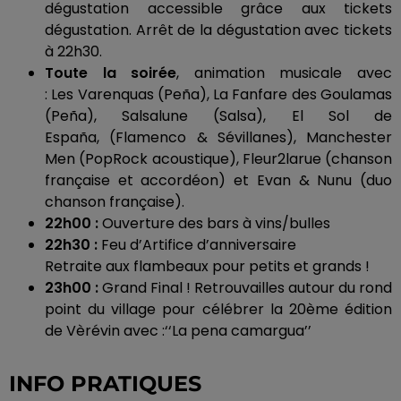
d
égustation accessible grâce aux tickets
dégustation.
Arrêt de la dégustation avec tickets
à
22h30
.
Toute la soirée
, animation musicale avec
:
Les
Varenquas
(
Peña
)
, La Fanfare des
Goulamas
(
Peña
)
, Salsalune
(
Salsa
)
, El Sol
de
España
,
(
Flamenco
& Sévillanes)
, Manchester
Men
(
PopRock
acoustique)
,
Fleur2larue
(chanson
française et accordéon)
et Evan &
Nunu
(duo
chanson française)
.
22h00
:
Ouverture
des bars à vins/bulles
22h30
:
Feu
d’Artifice d’anniversaire
Retraite aux flambeaux pour petits et grands !
23h00
:
Grand Final !
Retrouvailles autour du
rond
point
du village pour célébrer la
20ème
édition
de
Vèrévin
avec :
‘‘La
pena
camargua
’’
INFO PRATIQUES