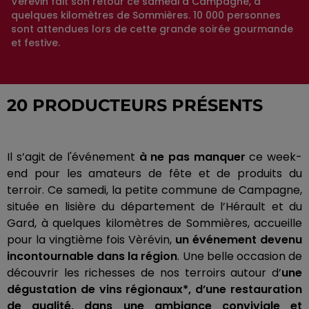
Vèrévin fait son retour ce samedi à Campagne, à
quelques kilomètres de Sommières. 10 000 personnes
sont attendues lors de cette grande soirée gourmande
et festive.
20 PRODUCTEURS PRÉSENTS
Il s’agit de l'événement
à ne pas manquer
ce week-
end pour les amateurs de fête et de produits du
terroir.
Ce samedi, la petite commune de Campagne,
située en lisière du département de l’Hérault et du
Gard, à quelques kilomètres de Sommières, accueille
pour la vingtième fois
Vèrévin
,
un événement devenu
incontournable dans la région
.
Une belle occasion de
découvrir les richesses de nos terroirs autour d’
une
dégustation de vins
régionaux*
, d’une restauration
de qualité, dans une ambiance conviviale et