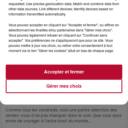
propose une alternative bien plus vivante :...
requested; Use precise geolocation data; Match and combine data from
other data sources; Link different devices; Identify devices based on
information transmitted automatically.
Vous pouvez accepter en cliquant sur "Accepter et fermer", ou affiner en
sélectionnant les finalités et/ou partenaires dans "Gérer mes choix".
Vous pouvez également refuser en cliquant sur "Continuer sans
accepter". Vos préférences ne s'appliqueront que pour ce site. Vous
pouvez mettre à jour vos choix, ou retirer votre consentement à tout
moment via le lien "Gérer les cookies" situé en bas de chaque page.
Accepter et fermer
Gérer mes choix
7 août 2026
NOS IDÉES DE SORTIE POUR CE WEEK-END
Comme tous les vendredis, voici une petite sélection des
rendez-vous à ne pas manquer dans le coin. Que vous ayez
envie de voyager à l'autre bout du monde,...