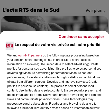
L'actu RTS dans le Sud
Voir plus
Continuer sans accepter
Le respect de votre vie privée est notre priorité
We and
our (447) partners
do the following data processing based on
your consent and/or our legitimate interest: Store and/or access
information on a device; Use limited data to select advertising; Create
profiles for personalised advertising; Use profiles to select personalised
advertising; Measure advertising performance; Measure content
performance; Understand audiences through statistics or combinations
of data from different sources; Develop and improve services; Create
8 août 2026
profiles to personalise content; Use profiles to select personalised
OCCITANIE : CET ÉTÉ, LA CRÉATION S'EXPOSE
content; Use limited data to select content; Ensure security, prevent and
detect fraud, and fix errors; Deliver and present advertising and content;
DANS LES ATELIERS D'ARTISANS
Save and communicate privacy choices. These technologies may
Marre des plages bondées et des visites au pas de charge
process personal data such as IP address and browsing data to offer
? La Chambre de Métiers et de l’Artisanat Occitanie
following functionalities: Identify devices based on information actively