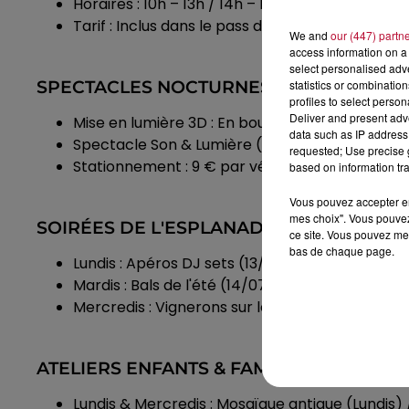
Horaires : 10h – 13h / 14h – 18h (Rive Gauche, s
Tarif : Inclus dans le pass d’entrée aux espace
We and
our (447) partn
access information on a 
select personalised ad
SPECTACLES NOCTURNES (JUSQU'AU 30 
statistics or combinatio
profiles to select person
Deliver and present adv
Mise en lumière 3D : En boucle à la tombée de la
data such as IP address 
Spectacle Son & Lumière (Combas & Groupe F) : À
requested; Use precise g
Stationnement : 9 € par véhicule (gratuit pour
based on information tra
Vous pouvez accepter en 
mes choix". Vous pouvez
SOIRÉES DE L'ESPLANADE (RIVE DROITE, 
ce site. Vous pouvez met
bas de chaque page.
Lundis : Apéros DJ sets (13/07, 20/07, 27/07, 03/
Mardis : Bals de l'été (14/07, 21/07, 28/07, 04/08
Mercredis : Vignerons sur le Pont. Tarif : 7 € le
ATELIERS ENFANTS & FAMILLES (14H30 – 
Lundis & Mercredis : Mosaïque antique (Lundis) 