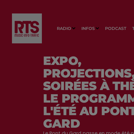
RADIO
INFOS
PODCAST
EXPO,
PROJECTIONS
SOIRÉES À THÈ
LE PROGRAMM
L'ÉTÉ AU PON
GARD
Le Pont du Gard passe en mode été p