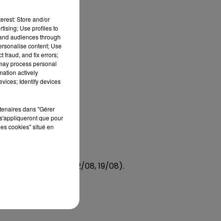
erest: Store and/or
tising; Use profiles to
tand audiences through
personalise content; Use
 fraud, and fix errors;
 may process personal
mation actively
Rive Droite.
vices; Identify devices
rtenaires dans "Gérer
s'appliqueront que pour
les cookies" situé en
2/07, 29/07, 05/08, 12/08, 19/08).