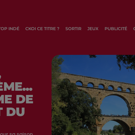
TOP INDÉ
CKOI CE TITRE ?
SORTIR
JEUX
PUBLICITÉ
,
ME...
E DE
T DU
our sa saison