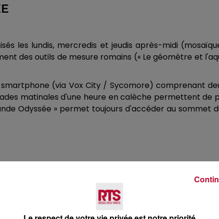
ÉE
sés les lundis, mercredis et jeudis après-midi (mosaïque
nement des outils de mesure romains (« Le géomètre et l'a
ur smartphone (via Vox City / Sycomore) comprenant deux
alades matinales d'une heure en calèche permettent de p
a Grande Odyssée » permet toujours d'accéder au sommet
Contin
ET PAIX »
Le respect de votre vie privée est notre priorité