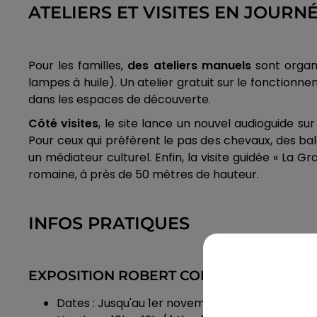
ATELIERS ET VISITES EN JOURN
Pour les familles,
des ateliers manuels
sont organi
lampes à huile). Un atelier gratuit sur le fonction
dans les espaces de découverte.
Côté visites
, le site lance un nouvel audioguide s
Pour ceux qui préfèrent le pas des chevaux, des b
un médiateur culturel. Enfin, la visite guidée « L
romaine, à près de 50 mètres de hauteur.
INFOS PRATIQUES
EXPOSITION ROBERT COMBAS : « GUERRE 
Dates : Jusqu'au 1er novembre 2026.