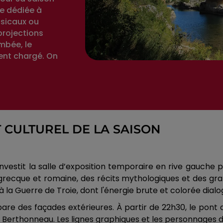
re dédiée à
sicaux ou
projections
mbée, le
ent chargé. On
 CULTUREL DE LA SAISON
nvestit la salle d’exposition temporaire en rive gauche po
 grecque et romaine, des récits mythologiques et des gra
a Guerre de Troie, dont l'énergie brute et colorée dialo
pare des façades extérieures. À partir de 22h30, le pont 
 Berthonneau. Les lignes graphiques et les personnages