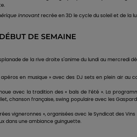
te.
mérique innovant
recrée en 3D le cycle du soleil et de la
 DÉBUT DE SEMAINE
'esplanade de la rive droite s'anime du lundi au mercredi d
x « apéros en musique » avec des DJ sets en plein air au c
e renoue avec la tradition des « bals de l’été ». La progr
llet, chanson française, swing populaire avec les Gaspard
« soirées vigneronnes », organisées avec le Syndicat des V
aux dans une ambiance guinguette.