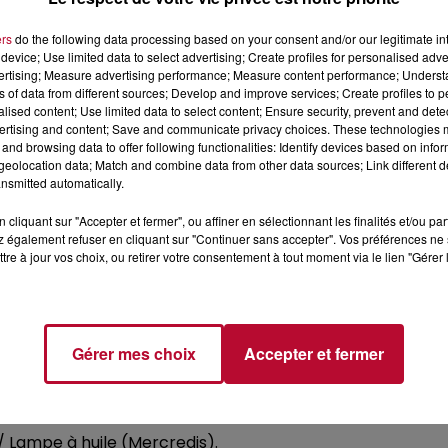
alle d'Exposition Temporaire).
s de découverte.
ers
do the following data processing based on your consent and/or our legitimate int
device; Use limited data to select advertising; Create profiles for personalised adver
vertising; Measure advertising performance; Measure content performance; Unders
AOÛT)
ns of data from different sources; Develop and improve services; Create profiles to 
alised content; Use limited data to select content; Ensure security, prevent and detect
ertising and content; Save and communicate privacy choices. These technologies
 nuit.
and browsing data to offer following functionalities: Identify devices based on infor
 22h30 (durée : 20 à 30 min), visible depuis la plage en 
eolocation data; Match and combine data from other data sources; Link different de
 les abonnés).
nsmitted automatically.
cliquant sur "Accepter et fermer", ou affiner en sélectionnant les finalités et/ou pa
 également refuser en cliquant sur "Continuer sans accepter". Vos préférences ne 
DE 19H À MINUIT)
tre à jour vos choix, ou retirer votre consentement à tout moment via le lien "Gérer 
08, 10/08, 17/08).
, 11/08, 18/08).
 pass (2 tickets dégustation + 1 verre sérigraphié) (15/07, 2
Gérer mes choix
Accepter et fermer
16H30)
/ Lampe à huile (Mercredis).