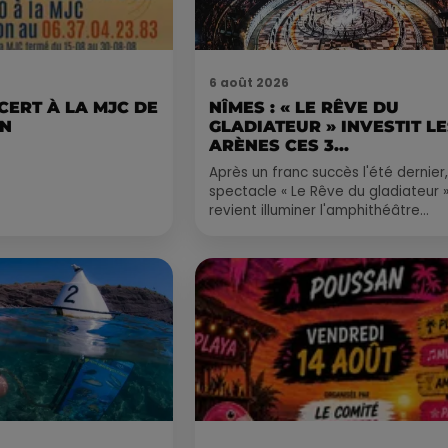
6 août 2026
CERT À LA MJC DE
NÎMES : « LE RÊVE DU
AN
GLADIATEUR » INVESTIT L
ARÈNES CES 3...
Après un franc succès l'été dernier,
spectacle « Le Rêve du gladiateur 
revient illuminer l'amphithéâtre
romain les 6, 7 et 8 août. Une fres
nocturne...