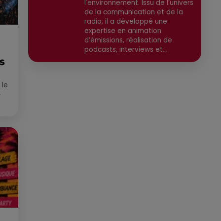
l'environnement. Issu de l’univers
de la communication et de la
radio, il a développé une
expertise en animation
d’émissions, réalisation de
podcasts, interviews et
reportages. Ancien chargé de
ES
communication, il a travaillé
pour des médias tels que Grand
 le
Sud FM et RCF avant de devenir
»
consultant indépendant. Son
parcours est enrichi par une
que
formation en communication et
technologies de l'information,
ainsi qu'en techniques de
réalisation radio. Secteurs
préviligiés : Sortie, Nature,
Environnement, Culture, Social,
Divertissement