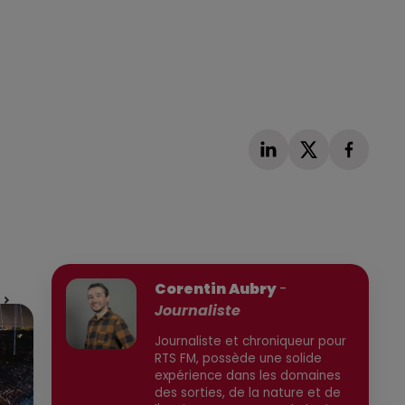
Publié : 6 juillet 2026 à 10h47 par
Corentin Aubry
-
Journaliste
Journaliste et chroniqueur pour
RTS FM, possède une solide
expérience dans les domaines
des sorties, de la nature et de