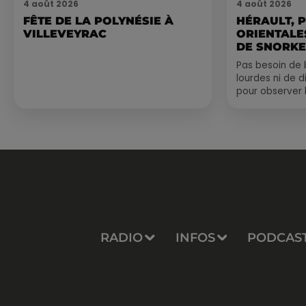
4 août 2026
4 août 2026
FÊTE DE LA POLYNÉSIE À
HÉRAULT, 
VILLEVEYRAC
ORIENTALES
DE SNORKE
EXPLORER..
Pas besoin de 
lourdes ni de 
pour observer 
été, un masque
de palmes...
RADIO
INFOS
PODCAS