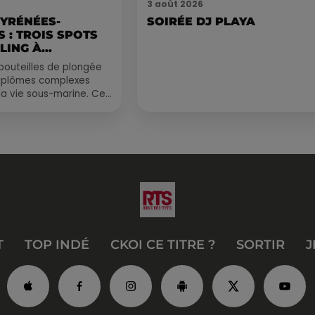
3 août 2026
PYRÉNÉES-
SOIRÉE DJ PLAYA
 : TROIS SPOTS
LING À
.
bouteilles de plongée
diplômes complexes
la vie sous-marine. Cet
, un tuba et une paire
T
TOP INDÉ
CKOI CE TITRE ?
SORTIR
J