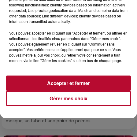
following functionalities: Identify devices based on information actively
requested; Use precise geolocation data; Match and combine data from
other data sources; Link different devices; Identify devices based on
information transmitted automatically.
Vous pouvez accepter en cliquant sur "Accepter et fermer", ou affiner en
sélectionnant les finalités et/ou partenaires dans "Gérer mes choix".
Vous pouvez également refuser en cliquant sur "Continuer sans
accepter". Vos préférences ne s'appliqueront que pour ce site. Vous
pouvez mettre à jour vos choix, ou retirer votre consentement à tout
moment via le lien "Gérer les cookies" situé en bas de chaque page.
Accepter et fermer
4 août 2026
HÉRAULT, PYRÉNÉES-ORIENTALES : TROIS
Gérer mes choix
SPOTS DE SNORKELING À EXPLORER...
Pas besoin de bouteilles de plongée lourdes ni de diplômes
complexes pour observer la vie sous-marine. Cet été, un
masque, un tuba et une paire de palmes...