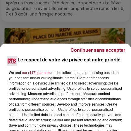
Après un franc succès l'été dernier, le spectacle « Le Rêve
du gladiateur » revient illuminer l'amphithéâtre romain les 6,
7 et 8 août. Une fresque nocturne...
Continuer sans accepter
Le respect de votre vie privée est notre priorité
We and
our (447) partners
do the following data processing based on
your consent and/or our legitimate interest: Store and/or access
information on a device; Use limited data to select advertising; Create
profiles for personalised advertising; Use profiles to select personalised
advertising; Measure advertising performance; Measure content
performance; Understand audiences through statistics or combinations
of data from different sources; Develop and improve services; Create
profiles to personalise content; Use profiles to select personalised
4 août 2026
content; Use limited data to select content; Ensure security, prevent and
FÊTE DE LA POLYNÉSIE À VILLEVEYRAC
detect fraud, and fix errors; Deliver and present advertising and content;
Save and communicate privacy choices. These technologies may
process personal data such as IP address and browsing data to offer