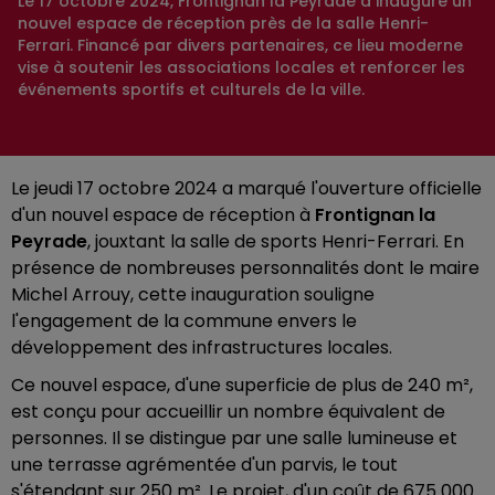
Le 17 octobre 2024, Frontignan la Peyrade a inauguré un
nouvel espace de réception près de la salle Henri-
Ferrari. Financé par divers partenaires, ce lieu moderne
vise à soutenir les associations locales et renforcer les
événements sportifs et culturels de la ville.
Le jeudi 17 octobre 2024 a marqué l'ouverture officielle
d'un nouvel espace de réception à
Frontignan la
Peyrade
, jouxtant la salle de sports Henri-Ferrari. En
présence de nombreuses personnalités dont le maire
Michel Arrouy, cette inauguration souligne
l'engagement de la commune envers le
développement des infrastructures locales.
Ce nouvel espace, d'une superficie de plus de 240 m²,
est conçu pour accueillir un nombre équivalent de
personnes. Il se distingue par une salle lumineuse et
une terrasse agrémentée d'un parvis, le tout
s'étendant sur 250 m². Le projet, d'un coût de 675 000