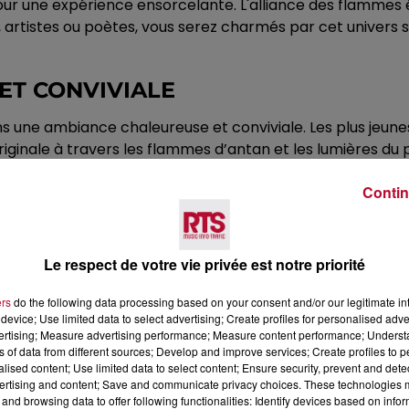
 pour une expérience ensorcelante. L'alliance des flammes
s, artistes ou poètes, vous serez charmés par cet univers 
ET CONVIVIALE
 une ambiance chaleureuse et conviviale. Les plus jeunes
riginale à travers les flammes d’antan et les lumières d
Contin
s depuis des générations, a permis la réussite de nombre
ravailleurs. Aujourd'hui, elle apporte une touche récréativ
Le respect de votre vie privée est notre priorité
ers
do the following data processing based on your consent and/or our legitimate int
device; Use limited data to select advertising; Create profiles for personalised adver
vertising; Measure advertising performance; Measure content performance; Unders
ns of data from different sources; Develop and improve services; Create profiles to 
alised content; Use limited data to select content; Ensure security, prevent and detect
ertising and content; Save and communicate privacy choices. These technologies
and browsing data to offer following functionalities: Identify devices based on infor