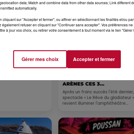
eolocation data; Match and combine data from other data sources; Link different de
Voir plus
nsmitted automatically.
cliquant sur "Accepter et fermer", ou affiner en sélectionnant les finalités et/ou pa
 également refuser en cliquant sur "Continuer sans accepter". Vos préférences ne 
tre à jour vos choix, ou retirer votre consentement à tout moment via le lien "Gérer 
Gérer mes choix
Accepter et fermer
6 août 2026
CERT À LA MJC DE
NÎMES : « LE RÊVE DU
AN
GLADIATEUR » INVESTIT L
ARÈNES CES 3...
Après un franc succès l'été dernier,
spectacle « Le Rêve du gladiateur 
revient illuminer l'amphithéâtre
romain les 6, 7 et 8 août. Une fres
nocturne...