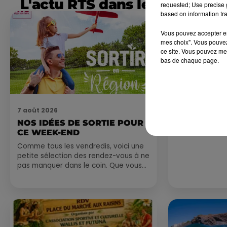
L'actu RTS dans le Sud
requested; Use precise g
based on information tra
Vous pouvez accepter en 
mes choix". Vous pouvez
ce site. Vous pouvez met
bas de chaque page.
7 août 2026
7 août 2026
NOS IDÉES DE SORTIE POUR
DINER CON
CE WEEK-END
MARSEILL
Comme tous les vendredis, voici une
petite sélection des rendez-vous à ne
pas manquer dans le coin. Que vous
ayez envie de voyager à l'autre bout
du monde,...