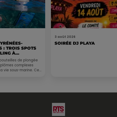
3 août 2026
PYRÉNÉES-
SOIRÉE DJ PLAYA
 : TROIS SPOTS
LING À
.
bouteilles de plongée
diplômes complexes
la vie sous-marine. Cet
, un tuba et une paire