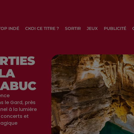
TOP INDÉ
CKOI CE TITRE ?
SORTIR
JEUX
PUBLICITÉ
RTIES
 LA
RABUC
ience
s le Gard, près
nel à la lumière
 concerts et
magique