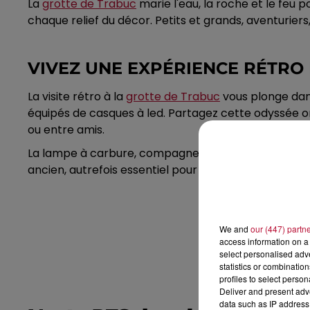
La
grotte de Trabuc
marie l'eau, la roche et le feu
chaque relief du décor. Petits et grands, aventurier
VIVEZ UNE EXPÉRIENCE RÉTRO 
La visite rétro à la
grotte de Trabuc
vous plonge dans
équipés de casques à led. Partagez cette odyssée o
ou entre amis.
La lampe à carbure, compagne fidèle des spéléologue
ancien, autrefois essentiel pour les explorateurs et t
We and
our (447) partn
access information on a 
select personalised ad
statistics or combinatio
profiles to select person
Deliver and present adv
data such as IP address 