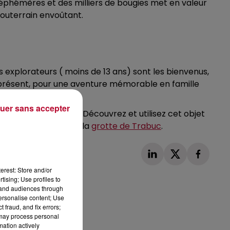
 éphémères et des milliers de bougies met en valeur
souterrain envoûtant.
 explorateurs ( moins de 13 ans) sont les bienvenus,
u présent, pour une aventure mémorable en famille
uer sans accepter
uses explorations. Découvrez et utilisez cet objet
e à votre visite dans la
grotte de Trabuc
.
erest: Store and/or
tising; Use profiles to
tand audiences through
personalise content; Use
 fraud, and fix errors;
 may process personal
Publié : 4 août 2023 à 10h53 par Loris
mation actively