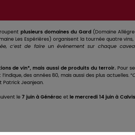
egroupent
plusieurs domaines du Gard
(
Domaine
Allégre
maine Les
Espérières
)
organisent la
tournée quatre
vins,
idée, c’est de faire un événement sur chaque cav
tions de
vin*
, mais aussi de produits du terroir.
Pour se
indique, des années 80, mais aussi des plus actuelles.
“
O
t Patrick
Jeanjean
.
suivent le
7 juin à
Générac
et
le mercredi 14 juin à Calvi