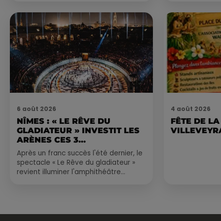
bien plus vivante :...
6 août 2026
4 août 2026
NÎMES : « LE RÊVE DU
FÊTE DE LA
GLADIATEUR » INVESTIT LES
VILLEVEYR
ARÈNES CES 3...
Après un franc succès l'été dernier, le
spectacle « Le Rêve du gladiateur »
revient illuminer l'amphithéâtre
romain les 6, 7 et 8 août. Une fresque
nocturne...