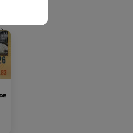
Publié : 16 mai 2023 à 11h53 par Corentin Aubry
 DE