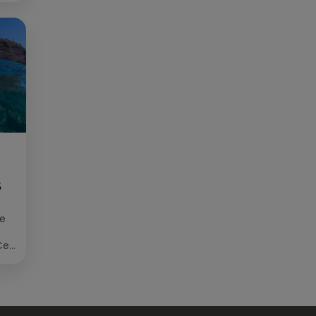
S
ée
Cet
re