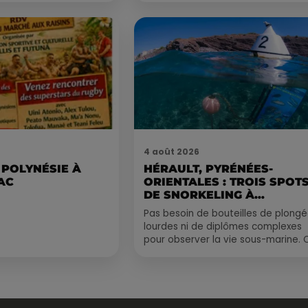
4 août 2026
 POLYNÉSIE À
HÉRAULT, PYRÉNÉES-
AC
ORIENTALES : TROIS SPOT
DE SNORKELING À
EXPLORER...
Pas besoin de bouteilles de plong
lourdes ni de diplômes complexes
pour observer la vie sous-marine. 
été, un masque, un tuba et une pai
de palmes...