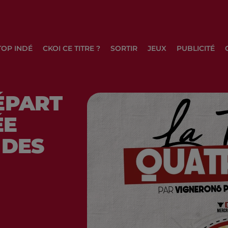
TOP INDÉ
CKOI CE TITRE ?
SORTIR
JEUX
PUBLICITÉ
ÉPART
ÉE
 DES