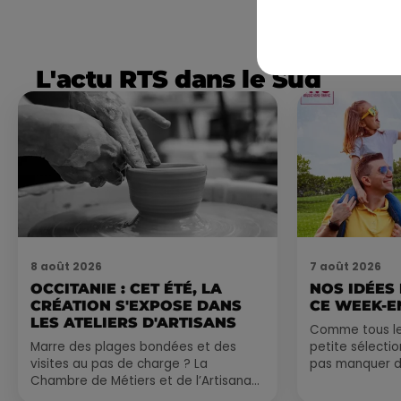
L'actu RTS dans le Sud
8 août 2026
7 août 2026
OCCITANIE : CET ÉTÉ, LA
NOS IDÉES
CRÉATION S'EXPOSE DANS
CE WEEK-E
LES ATELIERS D'ARTISANS
Comme tous les
Marre des plages bondées et des
petite sélecti
visites au pas de charge ? La
pas manquer da
Chambre de Métiers et de l’Artisanat
ayez envie de 
Occitanie propose une alternative
du monde,...