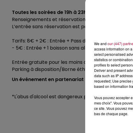
Toutes les soirées de
19h
à
23h
Renseignements et réservations sur
jandjevent.co
L’entrée sans réservation est possible le soir même.
Tarifs:
8€
+
2€
:
Entrée
+ Pass dégustation
(2 doses
We and
our (447) partn
-
5€
:
Entrée
+ 1
boisson sans alcool au
choix*
access information on a 
select personalised ad
statistics or combinatio
Entrée gratuite pour les moins de 13 ans.
profiles to select person
Parking à disposition/Borne éthylotest
Deliver and present adv
data such as IP address 
Un événement en partenariat avec RTS
requested; Use precise g
based on information tra
*L'abus
d'alcool est dangereux pour la santé, à co
Vous pouvez accepter en 
mes choix". Vous pouvez
ce site. Vous pouvez met
bas de chaque page.