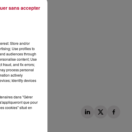
uer sans accepter
erest: Store and/or
tising; Use profiles to
tand audiences through
personalise content; Use
 fraud, and fix errors;
 may process personal
mation actively
vices; Identify devices
rtenaires dans "Gérer
s'appliqueront que pour
les cookies" situé en