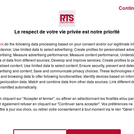
Contin
m
Le respect de votre vie privée est notre priorité
 de
10cl
+ Verre consigné
2€
)
ers
do the following data processing based on your consent and/or our legitimate int
device; Use limited data to select advertising; Create profiles for personalised adver
vertising; Measure advertising performance; Measure content performance; Unders
ns of data from different sources; Develop and improve services; Create profiles to 
alised content; Use limited data to select content; Ensure security, prevent and detect
ertising and content; Save and communicate privacy choices. These technologies
and browsing data to offer following functionalities: Identify devices based on infor
eolocation data; Match and combine data from other data sources; Link different de
nsmitted automatically.
nsommer avec modération.
cliquant sur "Accepter et fermer", ou affiner en sélectionnant les finalités et/ou pa
 également refuser en cliquant sur "Continuer sans accepter". Vos préférences ne 
tre à jour vos choix, ou retirer votre consentement à tout moment via le lien "Gérer 