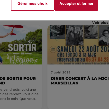
Gérer mes choix
Accepter et fermer
Voir plus
7 août 2026
 DE SORTIE POUR
DINER CONCERT À LA MJC
ND
MARSEILLAN
 vendredis, voici une
on des rendez-vous à ne
ns le coin. Que vous
voyager à l'autre bout