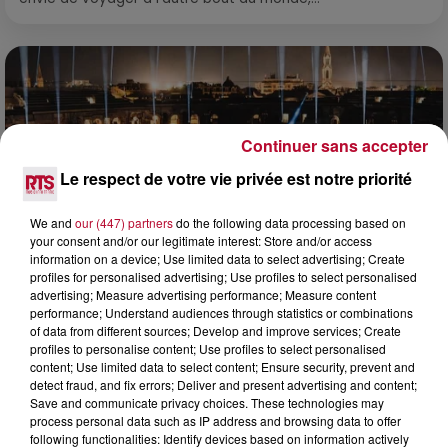
Continuer sans accepter
Le respect de votre vie privée est notre priorité
We and
our (447) partners
do the following data processing based on
your consent and/or our legitimate interest: Store and/or access
information on a device; Use limited data to select advertising; Create
profiles for personalised advertising; Use profiles to select personalised
advertising; Measure advertising performance; Measure content
performance; Understand audiences through statistics or combinations
6 août 2026
of data from different sources; Develop and improve services; Create
profiles to personalise content; Use profiles to select personalised
NÎMES : « LE RÊVE DU GLADIATEUR » INVESTIT
content; Use limited data to select content; Ensure security, prevent and
LES ARÈNES CES 3...
detect fraud, and fix errors; Deliver and present advertising and content;
Après un franc succès l'été dernier, le spectacle « Le Rêve
Save and communicate privacy choices. These technologies may
du gladiateur » revient illuminer l'amphithéâtre romain les 6,
process personal data such as IP address and browsing data to offer
7 et 8 août. Une fresque nocturne...
following functionalities: Identify devices based on information actively