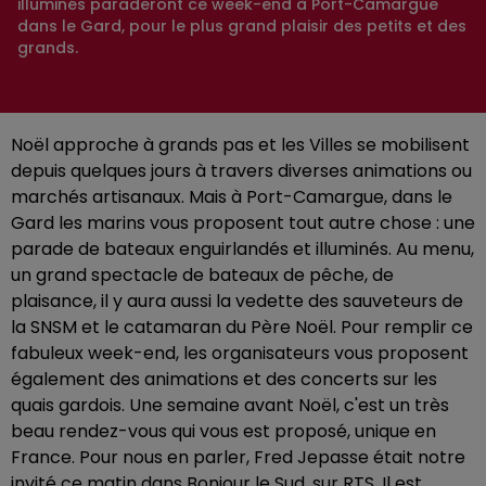
illuminés paraderont ce week-end à Port-Camargue
dans le Gard, pour le plus grand plaisir des petits et des
grands.
Noël approche à grands pas et les Villes se mobilisent
depuis quelques jours à travers diverses animations ou
marchés artisanaux. Mais à Port-Camargue, dans le
Gard les marins vous proposent tout autre chose : une
parade de bateaux enguirlandés et illuminés. Au menu,
un grand spectacle de bateaux de pêche, de
plaisance, il y aura aussi la vedette des sauveteurs de
la SNSM et le catamaran du Père Noël. Pour remplir ce
fabuleux week-end, les organisateurs vous proposent
également des animations et des concerts sur les
quais gardois. Une semaine avant Noël, c'est un très
beau rendez-vous qui vous est proposé, unique en
France. Pour nous en parler, Fred Jepasse était notre
invité ce matin dans Bonjour le Sud, sur RTS. Il est