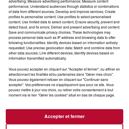
advertising; Measure advertising performance; Measure content
performance; Understand audiences through statistics or combinations
of data from different sources; Develop and improve services; Create
profiles to personalise content; Use profiles to select personalised
content; Use limited data to select content; Ensure security, prevent and
detect fraud, and fix errors; Deliver and present advertising and content;
7 août 2026
Save and communicate privacy choices. These technologies may
NOS IDÉES DE SORTIE POUR CE WEEK-END
process personal data such as IP address and browsing data to offer
following functionalities: Identify devices based on information actively
Comme tous les vendredis, voici une petite sélection des
requested; Use precise geolocation data; Match and combine data from
rendez-vous à ne pas manquer dans le coin. Que vous ayez
other data sources; Link different devices; Identify devices based on
envie de voyager à l'autre bout du monde,...
information transmitted automatically.
Vous pouvez accepter en cliquant sur "Accepter et fermer", ou affiner en
sélectionnant les finalités et/ou partenaires dans "Gérer mes choix".
Vous pouvez également refuser en cliquant sur "Continuer sans
accepter". Vos préférences ne s'appliqueront que pour ce site. Vous
pouvez mettre à jour vos choix, ou retirer votre consentement à tout
moment via le lien "Gérer les cookies" situé en bas de chaque page.
Accepter et fermer