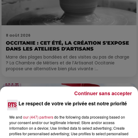
8 août 2026
OCCITANIE : CET ÉTÉ, LA CRÉATION S'EXPOSE
DANS LES ATELIERS D'ARTISANS
Marre des plages bondées et des visites au pas de charge
? La Chambre de Métiers et de l’Artisanat Occitanie
propose une alternative bien plus vivante :...
Continuer sans accepter
Le respect de votre vie privée est notre priorité
We and
our (447) partners
do the following data processing based on
your consent and/or our legitimate interest: Store and/or access
information on a device; Use limited data to select advertising; Create
profiles for personalised advertising; Use profiles to select personalised