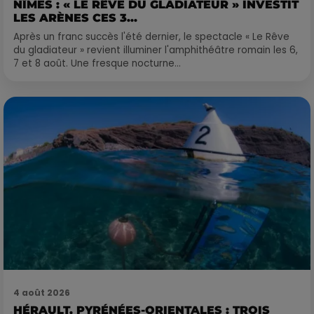
NÎMES : « LE RÊVE DU GLADIATEUR » INVESTIT
LES ARÈNES CES 3...
Après un franc succès l'été dernier, le spectacle « Le Rêve
du gladiateur » revient illuminer l'amphithéâtre romain les 6,
7 et 8 août. Une fresque nocturne...
4 août 2026
HÉRAULT, PYRÉNÉES-ORIENTALES : TROIS