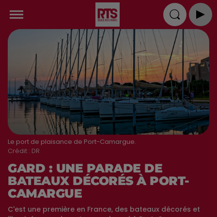
Le port de plaisance de Port-Camargue.
Crédit :
DR
GARD : UNE PARADE DE
BATEAUX DÉCORÉS À PORT-
CAMARGUE
C'est une première en France, des bateaux décorés et