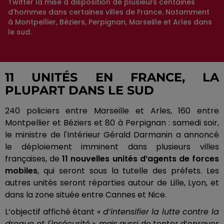
Twitter la mise à disposition de plusieurs centaines
d’hommes dans certaines villes de France. Notamment
à Montpellier, Béziers, Perpignan, Marseille et Arles dans
le sud.
11 UNITÉS EN FRANCE, LA
PLUPART DANS LE SUD
240 policiers entre Marseille et Arles, 160 entre
Montpellier et Béziers et 80 à Perpignan :
samedi soir,
le ministre de l'Intérieur Gérald
Darmanin
a annoncé
le déploiement imminent dans plusieurs villes
françaises, de
11 nouvelles unités d’agents de forces
mobiles
, qui seront sous la tutelle des préfets.
Les
autres unités seront réparties autour de Lille, Lyon, et
dans la zone située entre Cannes et Nice.
L’objectif affiché étant «
d’intensifier la lutte contre la
drogue et l'insécurité
», mais aussi de tenter d’enrayer