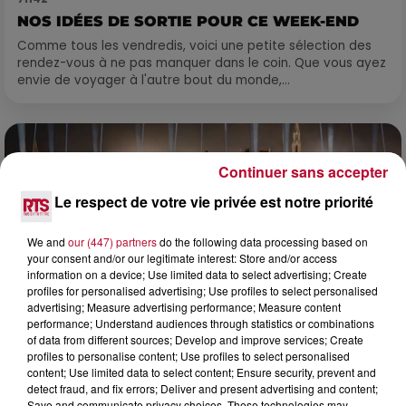
NOS IDÉES DE SORTIE POUR CE WEEK-END
Comme tous les vendredis, voici une petite sélection des
rendez-vous à ne pas manquer dans le coin. Que vous ayez
envie de voyager à l'autre bout du monde,...
Continuer sans accepter
Le respect de votre vie privée est notre priorité
We and
our (447) partners
do the following data processing based on
your consent and/or our legitimate interest: Store and/or access
information on a device; Use limited data to select advertising; Create
profiles for personalised advertising; Use profiles to select personalised
advertising; Measure advertising performance; Measure content
performance; Understand audiences through statistics or combinations
of data from different sources; Develop and improve services; Create
profiles to personalise content; Use profiles to select personalised
content; Use limited data to select content; Ensure security, prevent and
6 août 2026
detect fraud, and fix errors; Deliver and present advertising and content;
NÎMES : « LE RÊVE DU GLADIATEUR » INVESTIT
Save and communicate privacy choices. These technologies may