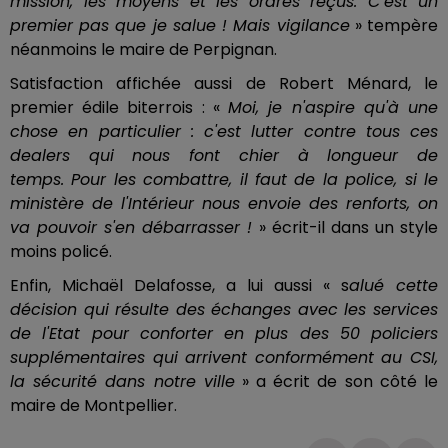
mission, les moyens et les ordres reçus.
C’est un
premier pas que je salue !
Mais
vigilance
» tempère
néanmoins le maire de Perpignan.
Satisfaction affichée aussi de Robert
Ménard
, le
premier édile biterrois :
«
Moi, je n'aspire qu'à une
chose en particulier :
c'est lutter contre tous ces
dealers qui nous font chier à longueur de
temps.
Pour les combattre, il faut de la police, si le
ministère de l'Intérieur nous envoie des renforts, on
va pouvoir s'en débarrasser !
»
écrit
-il dans un style
moins policé.
Enfin, Michaël
Delafosse
, a lui aussi « s
alué cette
décision qui résulte des échanges avec les services
de l'Etat pour conforter en plus des 50 policiers
supplémentaires qui arrivent conformément au
CSI
,
la sécurité dans notre ville
» a écrit de son côté le
maire de Montpellier.