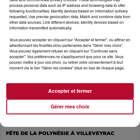
LES ARÈNES CES 3...
process personal data such as IP address and browsing data to offer
following functionalities: Identify devices based on information actively
Après un franc succès l'été dernier, le spectacle « Le Rêve
requested; Use precise geolocation data; Match and combine data from
du gladiateur » revient illuminer l'amphithéâtre romain les 6,
other data sources; Link different devices; Identify devices based on
7 et 8 août. Une fresque nocturne...
information transmitted automatically.
Vous pouvez accepter en cliquant sur "Accepter et fermer", ou affiner en
sélectionnant les finalités et/ou partenaires dans "Gérer mes choix".
Vous pouvez également refuser en cliquant sur "Continuer sans
accepter". Vos préférences ne s'appliqueront que pour ce site. Vous
pouvez mettre à jour vos choix, ou retirer votre consentement à tout
moment via le lien "Gérer les cookies" situé en bas de chaque page.
Accepter et fermer
Gérer mes choix
4 août 2026
FÊTE DE LA POLYNÉSIE À VILLEVEYRAC