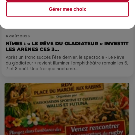
Gérer mes choix
6 août 2026
NÎMES : « LE RÊVE DU GLADIATEUR » INVESTIT
LES ARÈNES CES 3...
Après un franc succès l'été dernier, le spectacle « Le Rêve
du gladiateur » revient illuminer l'amphithéâtre romain les 6,
7 et 8 août. Une fresque nocturne...