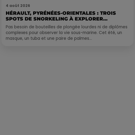
4 août 2026
HÉRAULT, PYRÉNÉES-ORIENTALES : TROIS
SPOTS DE SNORKELING À EXPLORER...
Pas besoin de bouteilles de plongée lourdes ni de diplômes
complexes pour observer la vie sous-marine. Cet été, un
masque, un tuba et une paire de palmes...
Publié : 17 septembre 2024 à 12h00 par Loris Galofaro