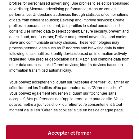
profiles for personalised advertising; Use profiles to select personalised
advertising; Measure advertising performance; Measure content
performance; Understand audiences through statistics or combinations
of data from different sources; Develop and improve services; Create
profiles to personalise content; Use profiles to select personalised
content; Use limited data to select content; Ensure security, prevent and
detect fraud, and fix errors; Deliver and present advertising and content;
Save and communicate privacy choices. These technologies may
process personal data such as IP address and browsing data to offer
following functionalities: Identify devices based on information actively
requested; Use precise geolocation data; Match and combine data from
other data sources; Link different devices; Identify devices based on
7 août 2026
information transmitted automatically.
DINER CONCERT À LA MJC DE MARSEILLAN
Vous pouvez accepter en cliquant sur "Accepter et fermer", ou affiner en
sélectionnant les finalités et/ou partenaires dans "Gérer mes choix".
Vous pouvez également refuser en cliquant sur "Continuer sans
accepter". Vos préférences ne s'appliqueront que pour ce site. Vous
pouvez mettre à jour vos choix, ou retirer votre consentement à tout
moment via le lien "Gérer les cookies" situé en bas de chaque page.
Accepter et fermer