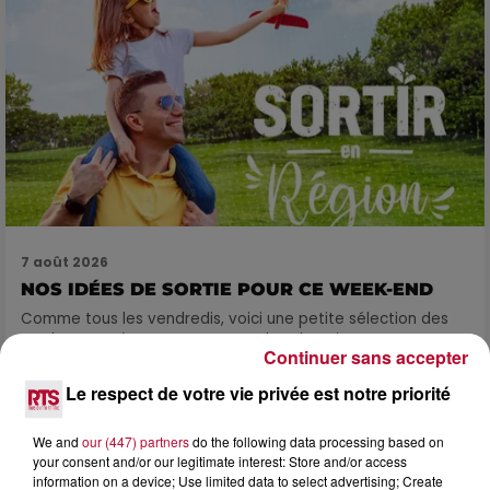
7 août 2026
NOS IDÉES DE SORTIE POUR CE WEEK-END
Comme tous les vendredis, voici une petite sélection des
rendez-vous à ne pas manquer dans le coin. Que vous ayez
Continuer sans accepter
envie de voyager à l'autre bout du monde,...
Le respect de votre vie privée est notre priorité
We and
our (447) partners
do the following data processing based on
your consent and/or our legitimate interest: Store and/or access
information on a device; Use limited data to select advertising; Create