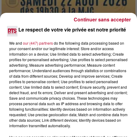
Continuer sans accepter
Le respect de votre vie privée est notre priorité
7 août 2026
We and
our (447) partners
do the following data processing based on
DINER CONCERT À LA MJC DE MARSEILLAN
your consent and/or our legitimate interest: Store and/or access
information on a device; Use limited data to select advertising; Create
profiles for personalised advertising; Use profiles to select personalised
advertising; Measure advertising performance; Measure content
performance; Understand audiences through statistics or combinations
of data from different sources; Develop and improve services; Create
profiles to personalise content; Use profiles to select personalised
content; Use limited data to select content; Ensure security, prevent and
detect fraud, and fix errors; Deliver and present advertising and content;
Save and communicate privacy choices. These technologies may
process personal data such as IP address and browsing data to offer
following functionalities: Identify devices based on information actively
requested; Use precise geolocation data; Match and combine data from
other data sources; Link different devices; Identify devices based on
information transmitted automatically.