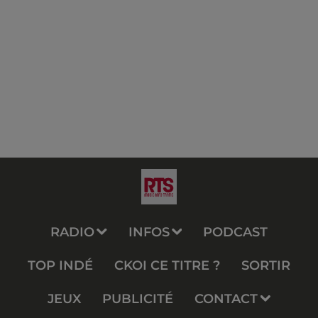
RADIO
INFOS
PODCAST
TOP INDÉ
CKOI CE TITRE ?
SORTIR
JEUX
PUBLICITÉ
CONTACT