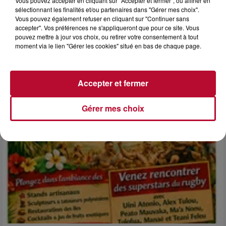
Vous pouvez accepter en cliquant sur "Accepter et fermer", ou affiner en
sélectionnant les finalités et/ou partenaires dans "Gérer mes choix".
Vous pouvez également refuser en cliquant sur "Continuer sans
6 août 2026
accepter". Vos préférences ne s'appliqueront que pour ce site. Vous
NÎMES : « LE RÊVE DU GLADIATEUR » INVESTIT
pouvez mettre à jour vos choix, ou retirer votre consentement à tout
LES ARÈNES CES 3...
moment via le lien "Gérer les cookies" situé en bas de chaque page.
Après un franc succès l'été dernier, le spectacle « Le Rêve
du gladiateur » revient illuminer l'amphithéâtre romain les 6,
7 et 8 août. Une fresque nocturne...
Accepter et fermer
Gérer mes choix