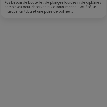
Pas besoin de bouteilles de plongée lourdes ni de diplômes
complexes pour observer la vie sous-marine. Cet été, un
masque, un tuba et une paire de palmes...
Publié : 22 octobre 2021 à 11h30 par Corentin Aubry