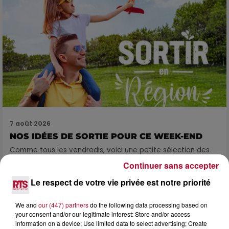
7 août 2026
NOS IDÉES DE SORTIE POUR CE WEEK-END
Comme tous les vendredis, voici une petite sélection des
rendez-vous à ne pas manquer dans le coin. Que vous ayez
Continuer sans accepter
envie de voyager à l'autre bout du monde,...
Le respect de votre vie privée est notre priorité
We and
our (447) partners
do the following data processing based on
your consent and/or our legitimate interest: Store and/or access
information on a device; Use limited data to select advertising; Create