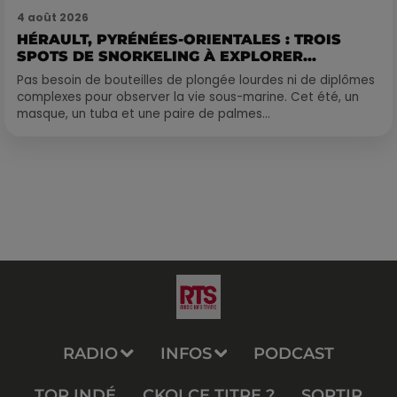
4 août 2026
HÉRAULT, PYRÉNÉES-ORIENTALES : TROIS
SPOTS DE SNORKELING À EXPLORER...
Pas besoin de bouteilles de plongée lourdes ni de diplômes
complexes pour observer la vie sous-marine. Cet été, un
masque, un tuba et une paire de palmes...
Publié : 4 avril 2022 à 8h29 par Corentin Aubry
RADIO
INFOS
PODCAST
TOP INDÉ
CKOI CE TITRE ?
SORTIR