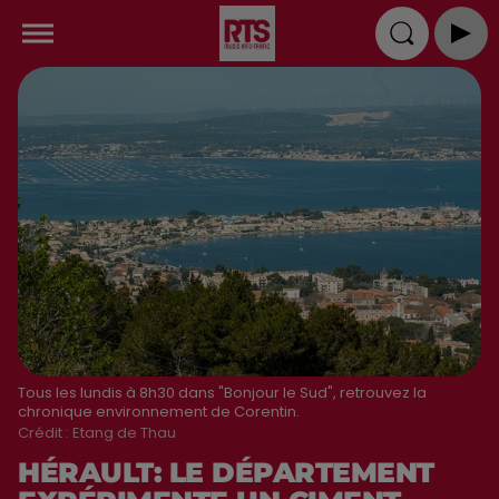
Tous les lundis à 8h30 dans "Bonjour le Sud", retrouvez la
chronique environnement de Corentin.
Crédit :
Etang de Thau
HÉRAULT: LE DÉPARTEMENT