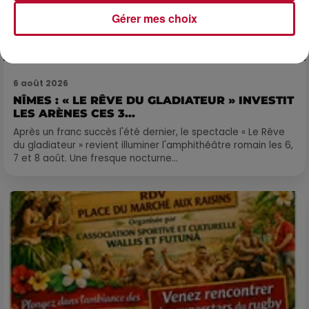
Gérer mes choix
6 août 2026
NÎMES : « LE RÊVE DU GLADIATEUR » INVESTIT
LES ARÈNES CES 3...
Après un franc succès l'été dernier, le spectacle « Le Rêve
du gladiateur » revient illuminer l'amphithéâtre romain les 6,
7 et 8 août. Une fresque nocturne...