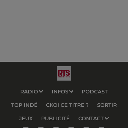
RADIO
INFOS
PODCAST
TOP INDÉ
CKOI CE TITRE ?
SORTIR
JEUX
PUBLICITÉ
CONTACT