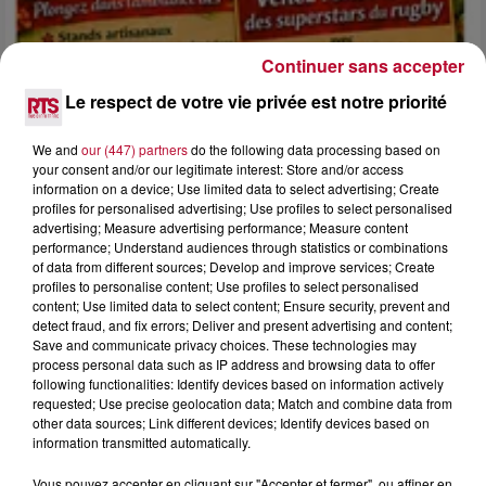
Continuer sans accepter
Le respect de votre vie privée est notre priorité
4 août 2026
We and
our (447) partners
do the following data processing based on
FÊTE DE LA POLYNÉSIE À VILLEVEYRAC
your consent and/or our legitimate interest: Store and/or access
information on a device; Use limited data to select advertising; Create
profiles for personalised advertising; Use profiles to select personalised
advertising; Measure advertising performance; Measure content
performance; Understand audiences through statistics or combinations
of data from different sources; Develop and improve services; Create
profiles to personalise content; Use profiles to select personalised
content; Use limited data to select content; Ensure security, prevent and
detect fraud, and fix errors; Deliver and present advertising and content;
Save and communicate privacy choices. These technologies may
process personal data such as IP address and browsing data to offer
following functionalities: Identify devices based on information actively
requested; Use precise geolocation data; Match and combine data from
other data sources; Link different devices; Identify devices based on
information transmitted automatically.
Vous pouvez accepter en cliquant sur "Accepter et fermer", ou affiner en