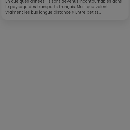
En quelques années, ils sont devenus incontournables dans
le paysage des transports français. Mais que valent
vraiment les bus longue distance ? Entre petits...
Publié : 20 octobre 2021 à 10h28 par Corentin Aubry