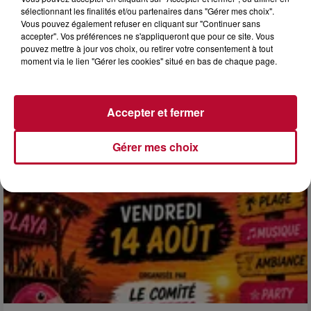
sélectionnant les finalités et/ou partenaires dans "Gérer mes choix".
Vous pouvez également refuser en cliquant sur "Continuer sans
4 août 2026
accepter". Vos préférences ne s'appliqueront que pour ce site. Vous
HÉRAULT, PYRÉNÉES-ORIENTALES : TROIS
pouvez mettre à jour vos choix, ou retirer votre consentement à tout
SPOTS DE SNORKELING À EXPLORER...
moment via le lien "Gérer les cookies" situé en bas de chaque page.
Pas besoin de bouteilles de plongée lourdes ni de diplômes
complexes pour observer la vie sous-marine. Cet été, un
masque, un tuba et une paire de palmes...
Accepter et fermer
Gérer mes choix