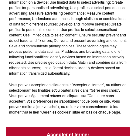
information on a device; Use limited data to select advertising; Create
profiles for personalised advertising; Use profiles to select personalised
advertising; Measure advertising performance; Measure content
performance; Understand audiences through statistics or combinations
of data from different sources; Develop and improve services; Create
profiles to personalise content; Use profiles to select personalised
content; Use limited data to select content; Ensure security, prevent and
detect fraud, and fix errors; Deliver and present advertising and content;
Save and communicate privacy choices. These technologies may
process personal data such as IP address and browsing data to offer
following functionalities: Identify devices based on information actively
requested; Use precise geolocation data; Match and combine data from
other data sources; Link different devices; Identify devices based on
information transmitted automatically.
Vous pouvez accepter en cliquant sur "Accepter et fermer", ou affiner en
sélectionnant les finalités et/ou partenaires dans "Gérer mes choix".
Vous pouvez également refuser en cliquant sur "Continuer sans
0h01
accepter". Vos préférences ne s'appliqueront que pour ce site. Vous
pouvez mettre à jour vos choix, ou retirer votre consentement à tout
DINER CONCERT À LA MJC DE MARSEILLAN
moment via le lien "Gérer les cookies" situé en bas de chaque page.
Accepter et fermer