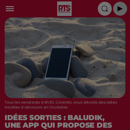
Tous les vendredis à 8h30, Corentin, vous dévoile des idées
insolites à découvrir en Occitanie.
IDÉES SORTIES : BALUDIK,
UNE APP QUI PROPOSE DES