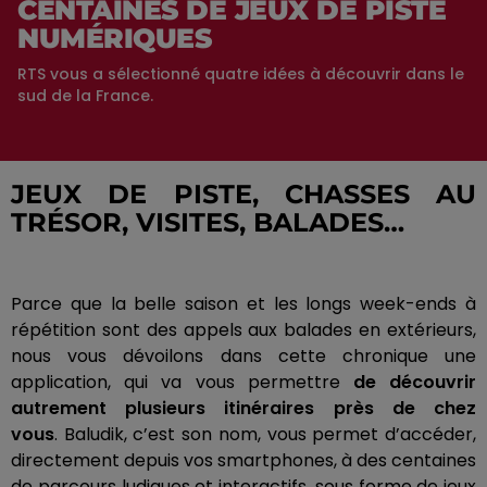
CENTAINES DE JEUX DE PISTE
NUMÉRIQUES
RTS vous a sélectionné quatre idées à découvrir dans le
sud de la France.
JEUX DE PISTE, CHASSES AU
TRÉSOR, VISITES, BALADES…
Parce que la belle saison et les longs week-ends à
répétition sont des appels aux balades en extérieurs,
nous vous dévoilons dans cette chronique une
application, qui va vous permettre
de découvrir
autrement plusieurs itinéraires près de chez
vous
.
Baludik
, c’est son nom, vous permet d’accéder,
directement depuis vos smartphones, à des centaines
de parcours ludiques et interactifs, sous forme de jeux