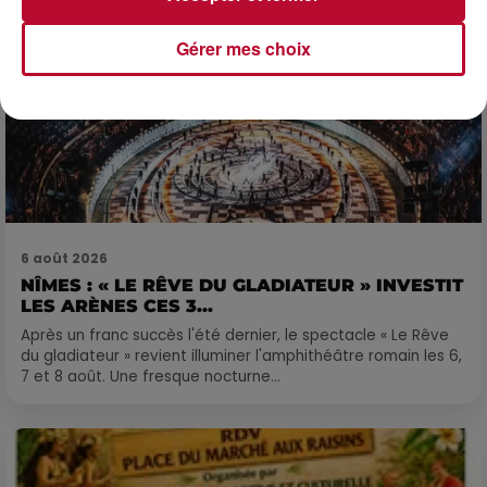
Gérer mes choix
6 août 2026
NÎMES : « LE RÊVE DU GLADIATEUR » INVESTIT
LES ARÈNES CES 3...
Après un franc succès l'été dernier, le spectacle « Le Rêve
du gladiateur » revient illuminer l'amphithéâtre romain les 6,
7 et 8 août. Une fresque nocturne...