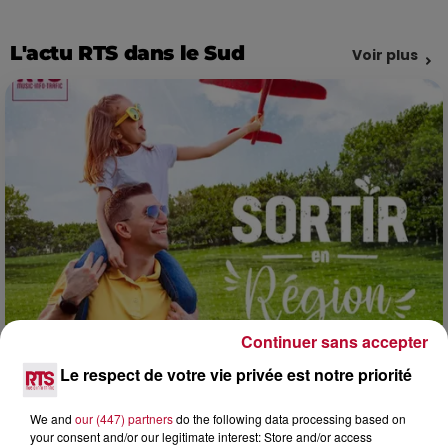
L'actu RTS dans le Sud
Voir plus
Continuer sans accepter
7h42
Le respect de votre vie privée est notre priorité
NOS IDÉES DE SORTIE POUR CE WEEK-END
Comme tous les vendredis, voici une petite sélection des
We and
our (447) partners
do the following data processing based on
rendez-vous à ne pas manquer dans le coin. Que vous ayez
your consent and/or our legitimate interest: Store and/or access
envie de voyager à l'autre bout du monde,...