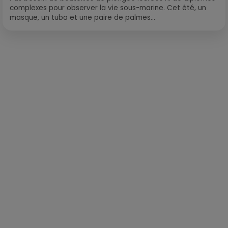
complexes pour observer la vie sous-marine. Cet été, un
masque, un tuba et une paire de palmes...
Publié : 4 janvier 2024 à 10h31 par Loris