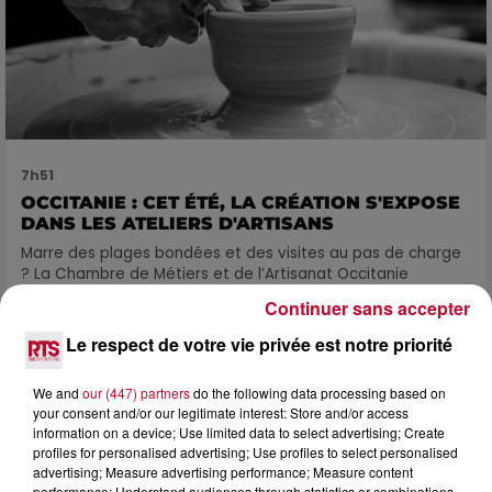
7h51
OCCITANIE : CET ÉTÉ, LA CRÉATION S'EXPOSE
DANS LES ATELIERS D'ARTISANS
Marre des plages bondées et des visites au pas de charge
? La Chambre de Métiers et de l’Artisanat Occitanie
propose une alternative bien plus vivante :...
Continuer sans accepter
Le respect de votre vie privée est notre priorité
We and
our (447) partners
do the following data processing based on
your consent and/or our legitimate interest: Store and/or access
information on a device; Use limited data to select advertising; Create
profiles for personalised advertising; Use profiles to select personalised
advertising; Measure advertising performance; Measure content
performance; Understand audiences through statistics or combinations