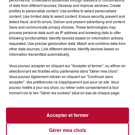
of data from different sources; Develop and improve services; Create
profiles to personalise content; Use profiles to select personalised
content; Use limited data to select content; Ensure security, prevent and
detect fraud, and fix errors; Deliver and present advertising and content;
Save and communicate privacy choices. These technologies may
process personal data such as IP address and browsing data to offer
following functionalities: Identify devices based on information actively
requested; Use precise geolocation data; Match and combine data from
7 août 2026
other data sources; Link different devices; Identify devices based on
NOS IDÉES DE SORTIE POUR CE WEEK-END
information transmitted automatically.
Comme tous les vendredis, voici une petite sélection des
rendez-vous à ne pas manquer dans le coin. Que vous ayez
Vous pouvez accepter en cliquant sur "Accepter et fermer", ou affiner en
sélectionnant les finalités et/ou partenaires dans "Gérer mes choix".
envie de voyager à l'autre bout du monde,...
Vous pouvez également refuser en cliquant sur "Continuer sans
accepter". Vos préférences ne s'appliqueront que pour ce site. Vous
pouvez mettre à jour vos choix, ou retirer votre consentement à tout
moment via le lien "Gérer les cookies" situé en bas de chaque page.
Accepter et fermer
Gérer mes choix