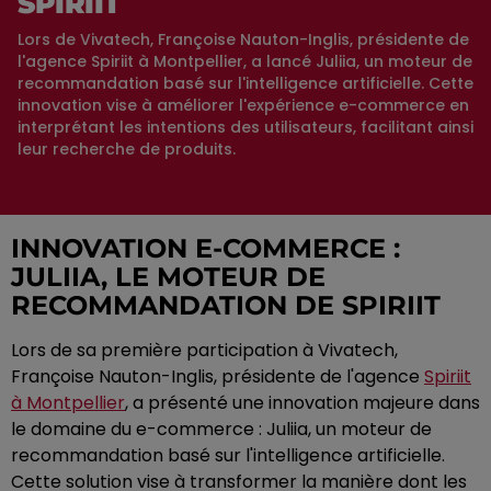
SPIRIIT
Lors de Vivatech, Françoise Nauton-Inglis, présidente de
l'agence Spiriit à Montpellier, a lancé Juliia, un moteur de
recommandation basé sur l'intelligence artificielle. Cette
innovation vise à améliorer l'expérience e-commerce en
interprétant les intentions des utilisateurs, facilitant ainsi
leur recherche de produits.
INNOVATION E-COMMERCE :
JULIIA, LE MOTEUR DE
RECOMMANDATION DE SPIRIIT
Lors de sa première participation à Vivatech,
Françoise Nauton-Inglis, présidente de l'agence
Spiriit
à Montpellier
, a présenté une innovation majeure dans
le domaine du e-commerce : Juliia, un moteur de
recommandation basé sur l'intelligence artificielle.
Cette solution vise à transformer la manière dont les