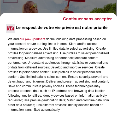
Continuer sans accepter
Le respect de votre vie privée est notre priorité
We and
our (447) partners
do the following data processing based on
your consent and/or our legitimate interest: Store and/or access
information on a device; Use limited data to select advertising; Create
profiles for personalised advertising; Use profiles to select personalised
advertising; Measure advertising performance; Measure content
performance; Understand audiences through statistics or combinations
of data from different sources; Develop and improve services; Create
7 août 2026
profiles to personalise content; Use profiles to select personalised
NOS IDÉES DE SORTIE POUR CE WEEK-END
content; Use limited data to select content; Ensure security, prevent and
detect fraud, and fix errors; Deliver and present advertising and content;
Comme tous les vendredis, voici une petite sélection des
Save and communicate privacy choices. These technologies may
rendez-vous à ne pas manquer dans le coin. Que vous ayez
process personal data such as IP address and browsing data to offer
envie de voyager à l'autre bout du monde,...
following functionalities: Identify devices based on information actively
requested; Use precise geolocation data; Match and combine data from
other data sources; Link different devices; Identify devices based on
information transmitted automatically.