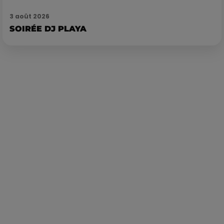
3 août 2026
SOIRÉE DJ PLAYA
Publié : 12 juin 2025 à 17h37 par Delacoux François-Xavier