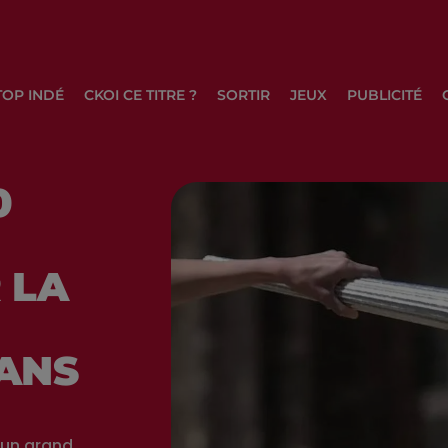
TOP INDÉ
CKOI CE TITRE ?
SORTIR
JEUX
PUBLICITÉ
0
 LA
ANS
 un grand