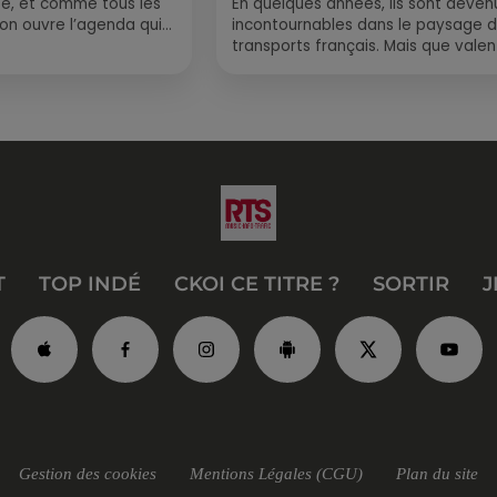
e, et comme tous les
En quelques années, ils sont deven
, on ouvre l’agenda qui
incontournables dans le paysage 
 rempli ! Entre
transports français. Mais que valen
vraiment les bus longue distance ?
Entre petits...
T
TOP INDÉ
CKOI CE TITRE ?
SORTIR
J
Gestion des cookies
Mentions Légales (CGU)
Plan du site