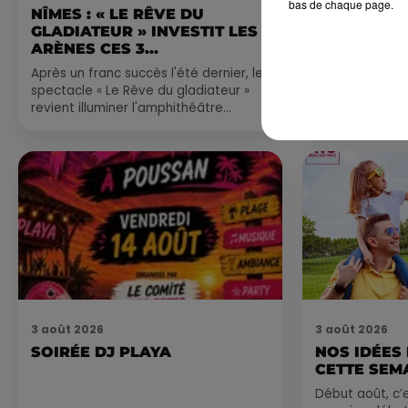
bas de chaque page.
NÎMES : « LE RÊVE DU
FÊTE DE LA
GLADIATEUR » INVESTIT LES
VILLEVEYR
ARÈNES CES 3...
Après un franc succès l'été dernier, le
spectacle « Le Rêve du gladiateur »
revient illuminer l'amphithéâtre
romain les 6, 7 et 8 août. Une fresque
nocturne...
3 août 2026
3 août 2026
SOIRÉE DJ PLAYA
NOS IDÉES
CETTE SEM
Début août, c’e