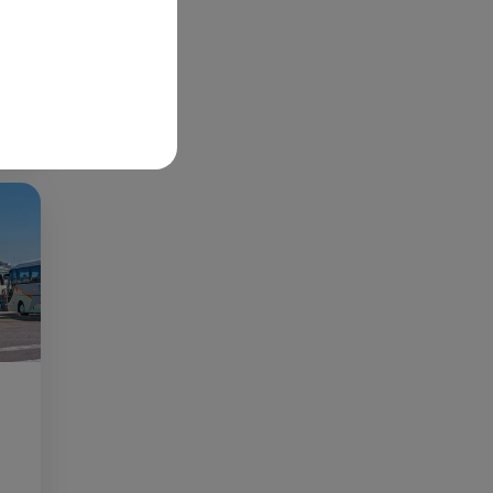
S
ée
Cet
re