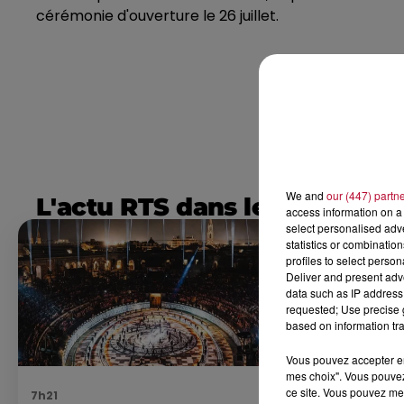
cérémonie d'ouverture le 26 juillet.
We and
our (447) partn
L'actu RTS dans le Sud
access information on a 
select personalised ad
statistics or combinatio
profiles to select person
Deliver and present adv
data such as IP address 
requested; Use precise g
based on information tra
Vous pouvez accepter en 
mes choix". Vous pouvez
ce site. Vous pouvez met
7h21
4 août 2026