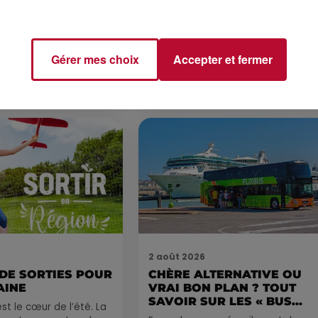
 POLYNÉSIE À
HÉRAULT, PYRÉNÉES-
AC
ORIENTALES : TROIS SPOT
DE SNORKELING À
EXPLORER...
Pas besoin de bouteilles de plong
Gérer mes choix
Accepter et fermer
lourdes ni de diplômes complexes
pour observer la vie sous-marine. 
été, un masque, un tuba et une pai
de palmes...
2 août 2026
 DE SORTIES POUR
CHÈRE ALTERNATIVE OU
AINE
VRAI BON PLAN ? TOUT
SAVOIR SUR LES « BUS...
st le cœur de l’été. La