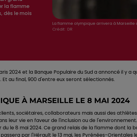
er la flamme
, dès le mois
La flamme olympique arrivera à Marseille
Crédit :
DR
ris 2024 et la Banque Populaire du Sud a annoncé il y a q
t au final, 900 d'entre eux seront sélectionnés.
QUE À MARSEILLE LE 8 MAI 2024
 clients, sociétaires, collaborateurs mais aussi des athlè
dans leur vie en faveur de l'inclusion ou de l'environneme
 du le 8 mai 2024. Ce grand relais de la flamme dont la ba
passera par l'Hérault le 13 mai, les Pyrénées-Orientales le 