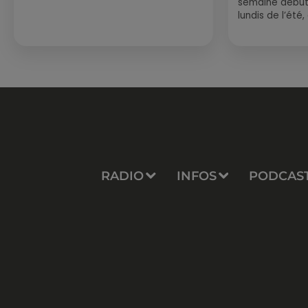
semaine début
lundis de l’été
est encore bien
sessions...
RADIO
INFOS
PODCAS