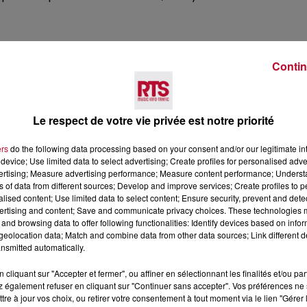
Contin
Le respect de votre vie privée est notre priorité
ers
do the following data processing based on your consent and/or our legitimate int
Voir plus
device; Use limited data to select advertising; Create profiles for personalised adver
vertising; Measure advertising performance; Measure content performance; Unders
ns of data from different sources; Develop and improve services; Create profiles to 
alised content; Use limited data to select content; Ensure security, prevent and detect
ertising and content; Save and communicate privacy choices. These technologies
and browsing data to offer following functionalities: Identify devices based on infor
eolocation data; Match and combine data from other data sources; Link different de
nsmitted automatically.
cliquant sur "Accepter et fermer", ou affiner en sélectionnant les finalités et/ou pa
 également refuser en cliquant sur "Continuer sans accepter". Vos préférences ne 
tre à jour vos choix, ou retirer votre consentement à tout moment via le lien "Gérer 
4 août 2026