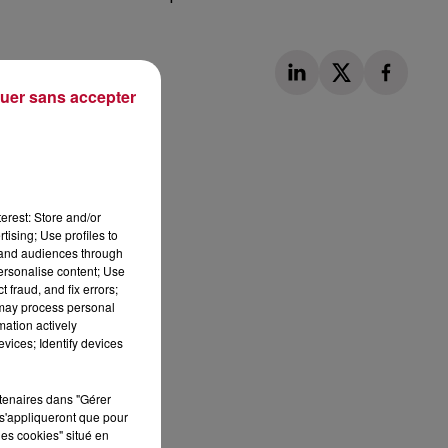
uer sans accepter
Publié : 16 octobre 2023 à 10h25 par Loris
erest: Store and/or
tising; Use profiles to
tand audiences through
personalise content; Use
 fraud, and fix errors;
 may process personal
mation actively
vices; Identify devices
rtenaires dans "Gérer
s'appliqueront que pour
les cookies" situé en