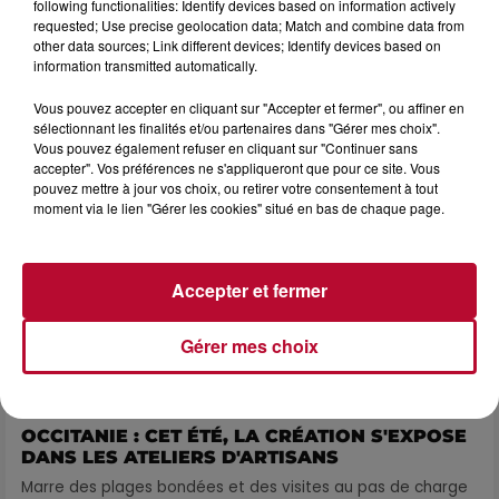
following functionalities: Identify devices based on information actively
requested; Use precise geolocation data; Match and combine data from
other data sources; Link different devices; Identify devices based on
L'actu RTS dans le Sud
information transmitted automatically.
Voir plus
Vous pouvez accepter en cliquant sur "Accepter et fermer", ou affiner en
sélectionnant les finalités et/ou partenaires dans "Gérer mes choix".
Vous pouvez également refuser en cliquant sur "Continuer sans
accepter". Vos préférences ne s'appliqueront que pour ce site. Vous
pouvez mettre à jour vos choix, ou retirer votre consentement à tout
moment via le lien "Gérer les cookies" situé en bas de chaque page.
Accepter et fermer
Gérer mes choix
7h51
OCCITANIE : CET ÉTÉ, LA CRÉATION S'EXPOSE
DANS LES ATELIERS D'ARTISANS
Marre des plages bondées et des visites au pas de charge