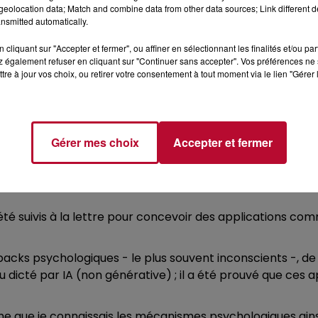
eolocation data; Match and combine data from other data sources; Link different de
ds risques que font peser l'usage des IA génératives sur no
nsmitted automatically.
n puzzle mental dont les morceaux étaient restés éparses
cliquant sur "Accepter et fermer", ou affiner en sélectionnant les finalités et/ou pa
 également refuser en cliquant sur "Continuer sans accepter". Vos préférences ne 
 parfois acteur- de cette Tech qui a évolué sur un rythme 
tre à jour vos choix, ou retirer votre consentement à tout moment via le lien "Gérer 
 une évolution pour la Tech.
es et ensuite les applications mobiles, les plateformes, 
arqué et qui prend toute sa cruciale importance à l'heure où
Gérer mes choix
Accepter et fermer
("Hooked, Comment créer un produit ou un service addictif
et autres services numériques de manière à ce que l'ut
té suivis à la lettre pour concevoir des applications com
cks psychologiques - le plus souvent inconscients -, de m
u dicté par IA (non générative) ; il a été prouvé que ces 
 même que je connaissais les mécanismes psychologiques ains