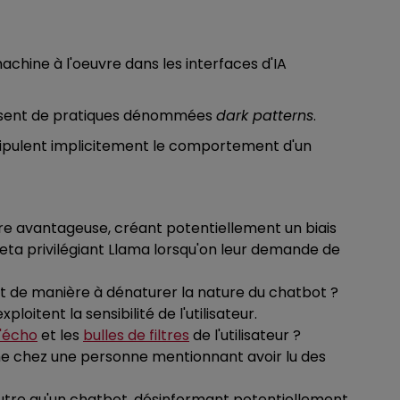
chine à l'oeuvre dans les interfaces d'IA
abusent de pratiques dénommées
dark patterns
.
ipulent implicitement le comportement d'un
ère avantageuse, créant potentiellement un biais
eta privilégiant Llama lorsqu'on leur demande de
nt de manière à dénaturer la nature du chatbot ?
itent la sensibilité de l'utilisateur.
'écho
et les
bulles de filtres
de l'utilisateur ?
isme chez une personne mentionnant avoir lu des
 autre qu'un chatbot, désinformant potentiellement