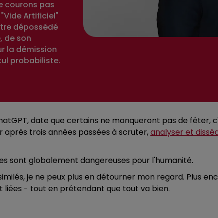
ne courons pas
ide Artificiel"
 être dépossédé
e, de son
r la démission
ul probabiliste.
 chatGPT, date que certains ne manqueront pas de fêter, c
eur après trois années passées à scruter,
analyser et disséq
ves sont globalement dangereuses pour l'humanité.
similés, je ne peux plus en détourner mon regard. Plus en
 liées - tout en prétendant que tout va bien.