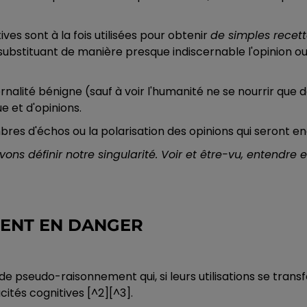
ves sont à la fois utilisées pour obtenir
de simples recett
; substituant de manière presque indiscernable l'opinion ou
alité bénigne (sauf à voir l'humanité ne se nourrir que d
ue et d'opinions.
bres d'échos ou la polarisation des opinions qui seront e
uvons définir notre singularité. Voir et être-vu, entendre 
MENT EN DANGER
s de pseudo-raisonnement qui, si leurs utilisations se trans
ités cognitives [^2][^3].