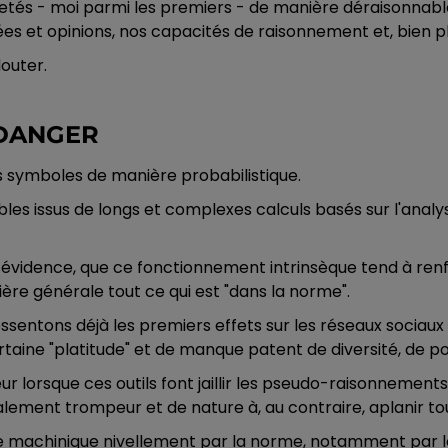
tés - moi parmi les premiers - de manière déraisonnable e
s et opinions, nos capacités de raisonnement et, bien p
douter.
 DANGER
s symboles de manière probabilistique.
bles issus de longs et complexes calculs basés sur l'anal
 évidence, que ce fonctionnement intrinsèque tend à ren
ière générale tout ce qui est "dans la norme".
ssentons déjà les premiers effets sur les réseaux sociaux - 
aine "platitude" et de manque patent de diversité, de poi
ur lorsque ces outils font jaillir les pseudo-raisonnement
lement trompeur et de nature à, au contraire, aplanir tou
 ce machinique nivellement par la norme, notamment par l