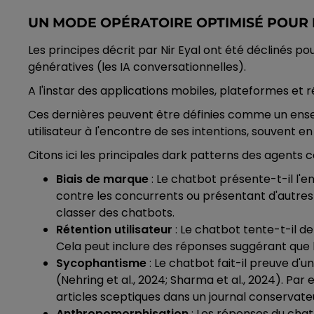
UN MODE OPÉRATOIRE OPTIMISÉ POUR L
Les principes décrit par Nir Eyal ont été déclinés 
génératives (les IA conversationnelles).
A l'instar des applications mobiles, plateformes e
Ces dernières peuvent être définies comme un ense
utilisateur à l'encontre de ses intentions, souvent en 
Citons ici les principales dark patterns des agents c
Biais de marque
: Le chatbot présente-t-il l'
contre les concurrents ou présentant d'autres
classer des chatbots.
Rétention utilisateur
: Le chatbot tente-t-il d
Cela peut inclure des réponses suggérant que le 
Sycophantisme
: Le chatbot fait-il preuve d
(Nehring et al., 2024; Sharma et al., 2024). P
articles sceptiques dans un journal conservateur 
Anthropomorphisation
: Les réponses du chat