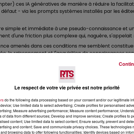
pter) ces IA génératives de manière à réduire la facilitat
r défaut - via les prompts systèmes installés par les édite
nière simple et immédiate à une pseudo-connaissance et u
nt d'une friction plus complexe qui, naguère, s'appelait r
ce amenés dans ces conditions me semblent constituer u
, le raisonnement et l'acquisition de connaissances sont - 
Contin
énératives à Wikipedia ou de vulgaires outils comme les c
 d'oeil, sur un autre de mes articles où je
pseudo-dialogue
alculatrice ne pourront à ce point corrompre notre percep
Le respect de votre vie privée est notre priorité
ers
do the following data processing based on your consent and/or our legitimate int
device; Use limited data to select advertising; Create profiles for personalised adver
vertising; Measure advertising performance; Measure content performance; Unders
ns of data from different sources; Develop and improve services; Create profiles to 
alised content; Use limited data to select content; Ensure security, prevent and detect
ES BIG TECH
ertising and content; Save and communicate privacy choices. These technologies
and browsing data to offer following functionalities: Identify devices based on infor