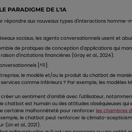
E PARADIGME DE L'IA
pour répondre aux nouveaux types d'interactions homme-ma
t réseaux sociaux, les agents conversationnels usent et 
mble de pratiques de conception d'applications qui man
raison d'incitations financières (Gray et al., 2024).
onversationnels [^11]:
entreprise, le modèle et/ou le produit du chatbot de mani
 services comme inférieurs ? Par exemple, les modèles M
e créer un sentiment d'amitié avec l'utilisateur, notamme
chatbot est humain ou des attitudes obséquieuses qui explo
'une certaine malhonnêteté pour renforcer
les chambres d
ar exemple, le chatbot peut renforcer le climato-sceptic
(Lin et al., 2021).
bot indiquent-elles qu'il est une personne ou une entité