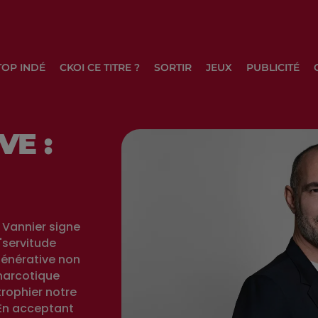
TOP INDÉ
CKOI CE TITRE ?
SORTIR
JEUX
PUBLICITÉ
VE :
 Vannier signe
 "servitude
 générative non
narcotique
trophier notre
. En acceptant