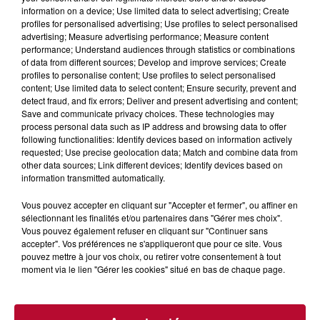
"Quels sont les points forts et faibles du Modèle A
information on a device; Use limited data to select advertising; Create
selon les avis utilisateurs récents ?"
profiles for personalised advertising; Use profiles to select personalised
advertising; Measure advertising performance; Measure content
Trouver des alternatives moins chères :
"Existe-
performance; Understand audiences through statistics or combinations
t-il un produit similaire au Modèle A mais plus
of data from different sources; Develop and improve services; Create
abordable ?"
profiles to personalise content; Use profiles to select personalised
content; Use limited data to select content; Ensure security, prevent and
Vérifier la durabilité ou l'impact écologique :
"Le
detect fraud, and fix errors; Deliver and present advertising and content;
Modèle A est-il un produit durable ou réparable
Save and communicate privacy choices. These technologies may
facilement ?"
process personal data such as IP address and browsing data to offer
following functionalities: Identify devices based on information actively
Connaître ses droits :
"Quels sont mes droits si
requested; Use precise geolocation data; Match and combine data from
le produit est défectueux ou si je change d’avis
other data sources; Link different devices; Identify devices based on
après un achat en ligne ?"
information transmitted automatically.
Vous pouvez accepter en cliquant sur "Accepter et fermer", ou affiner en
sélectionnant les finalités et/ou partenaires dans "Gérer mes choix".
CONCLUSION : L'IA, UN OUTIL AU
Vous pouvez également refuser en cliquant sur "Continuer sans
SERVICE DU CONSOMMATEUR
accepter". Vos préférences ne s'appliqueront que pour ce site. Vous
pouvez mettre à jour vos choix, ou retirer votre consentement à tout
moment via le lien "Gérer les cookies" situé en bas de chaque page.
L'intelligence artificielle ne remplace pas les
professionnels du droit, mais
elle offre un accès