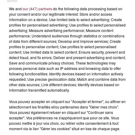
Après un franc succès l'été dernier, le spectacle « Le Rêve
We and
our (447) partners
do the following data processing based on
du gladiateur » revient illuminer l'amphithéâtre romain les 6,
your consent and/or our legitimate interest: Store and/or access
7 et 8 août. Une fresque nocturne...
information on a device; Use limited data to select advertising; Create
profiles for personalised advertising; Use profiles to select personalised
advertising; Measure advertising performance; Measure content
performance; Understand audiences through statistics or combinations
of data from different sources; Develop and improve services; Create
profiles to personalise content; Use profiles to select personalised
content; Use limited data to select content; Ensure security, prevent and
detect fraud, and fix errors; Deliver and present advertising and content;
Save and communicate privacy choices. These technologies may
process personal data such as IP address and browsing data to offer
following functionalities: Identify devices based on information actively
requested; Use precise geolocation data; Match and combine data from
other data sources; Link different devices; Identify devices based on
information transmitted automatically.
Vous pouvez accepter en cliquant sur "Accepter et fermer", ou affiner en
sélectionnant les finalités et/ou partenaires dans "Gérer mes choix".
Vous pouvez également refuser en cliquant sur "Continuer sans
4 août 2026
accepter". Vos préférences ne s'appliqueront que pour ce site. Vous
pouvez mettre à jour vos choix, ou retirer votre consentement à tout
FÊTE DE LA POLYNÉSIE À VILLEVEYRAC
moment via le lien "Gérer les cookies" situé en bas de chaque page.