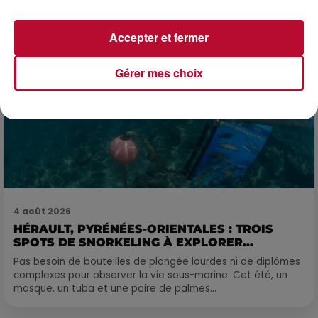
Accepter et fermer
Gérer mes choix
4 août 2026
HÉRAULT, PYRÉNÉES-ORIENTALES : TROIS
SPOTS DE SNORKELING À EXPLORER...
Pas besoin de bouteilles de plongée lourdes ni de diplômes
complexes pour observer la vie sous-marine. Cet été, un
masque, un tuba et une paire de palmes...