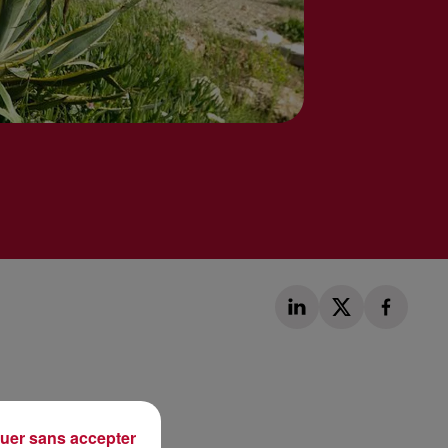
Publié : 14 avril 2022 à 10h38 par Corentin Aubry
uer sans accepter