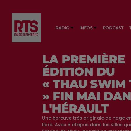
RADIO
INFOS
PODCAST
LA PREMIÈRE
ÉDITION DU
« THAU SWIM
» FIN MAI DA
L'HÉRAULT
Une épreuve très originale de nage e
libre. Avec 5 étapes dans les villes qu