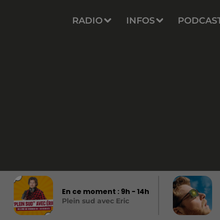
RADIO
INFOS
PODCAS
En ce moment :
9
h -
14
h
Plein sud avec Eric