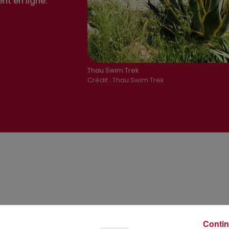
nt en ligne.
Thau Swim Trek
Crédit :
Thau Swim Trek
Contin