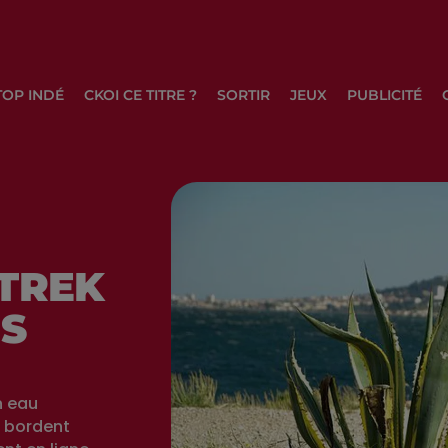
TOP INDÉ
CKOI CE TITRE ?
SORTIR
JEUX
PUBLICITÉ
 TREK
NS
n eau
i bordent