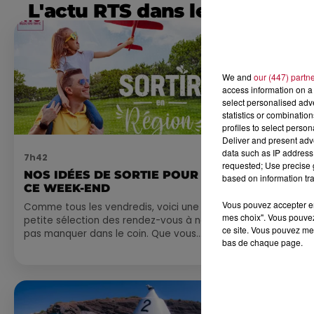
L'actu RTS dans le Sud
We and
our (447) partn
access information on a 
select personalised ad
statistics or combinatio
profiles to select person
Deliver and present adv
data such as IP address 
7h42
6 août 2026
requested; Use precise g
NOS IDÉES DE SORTIE POUR
NÎMES : « 
based on information tra
CE WEEK-END
GLADIATEUR
ARÈNES CES
Vous pouvez accepter en 
Comme tous les vendredis, voici une
mes choix". Vous pouvez
petite sélection des rendez-vous à ne
Après un franc 
ce site. Vous pouvez met
pas manquer dans le coin. Que vous
spectacle « Le
bas de chaque page.
ayez envie de voyager à l'autre bout
revient illumin
du monde,...
romain les 6, 7
nocturne...