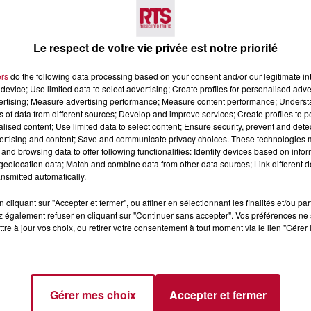
Voir plus
Le respect de votre vie privée est notre priorité
ers
do the following data processing based on your consent and/or our legitimate int
device; Use limited data to select advertising; Create profiles for personalised adver
vertising; Measure advertising performance; Measure content performance; Unders
ns of data from different sources; Develop and improve services; Create profiles to 
alised content; Use limited data to select content; Ensure security, prevent and detect
ertising and content; Save and communicate privacy choices. These technologies
and browsing data to offer following functionalities: Identify devices based on infor
4 août 2026
eolocation data; Match and combine data from other data sources; Link different de
LE RÊVE DU
FÊTE DE LA POLYNÉSIE À
nsmitted automatically.
 » INVESTIT LES
VILLEVEYRAC
 3...
cliquant sur "Accepter et fermer", ou affiner en sélectionnant les finalités et/ou pa
 également refuser en cliquant sur "Continuer sans accepter". Vos préférences ne 
succès l'été dernier, le
tre à jour vos choix, ou retirer votre consentement à tout moment via le lien "Gérer 
 Rêve du gladiateur »
er l'amphithéâtre
 et 8 août. Une fresque
Gérer mes choix
Accepter et fermer