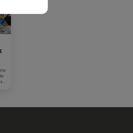
E
ête
de
 sur