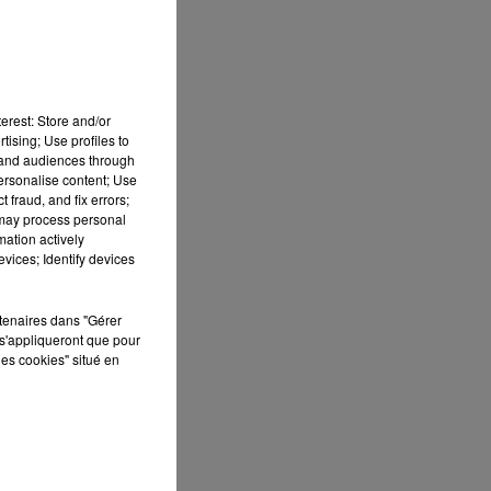
erest: Store and/or
tising; Use profiles to
tand audiences through
personalise content; Use
 fraud, and fix errors;
 may process personal
mation actively
vices; Identify devices
rtenaires dans "Gérer
s'appliqueront que pour
les cookies" situé en