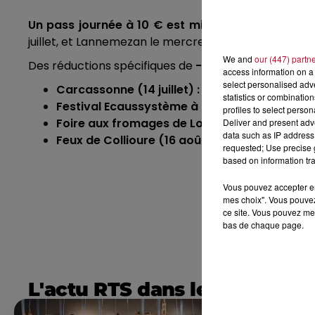
Un pass journée à 10 € est mis en place pour as
juillet, et Lannemezan le mercredi 8 juillet.
We and
our (447) partn
Des réductions spécifiques de
-50 %
sont également 
access information on a 
select personalised ad
Carcassonne (14 juillet) :
demi-tarif depuis To
statistics or combinatio
Festival Ecaussystème à Gignac (31 juillet - 2
profiles to select person
Foire aux fromages de Loures-Barousse (1er 
Deliver and present adv
data such as IP address 
Feux de Collioure (16 août) :
renforcement des
requested; Use precise g
based on information tra
Vous pouvez accepter en 
mes choix". Vous pouvez
ce site. Vous pouvez met
bas de chaque page.
L'actu RTS dans le Sud