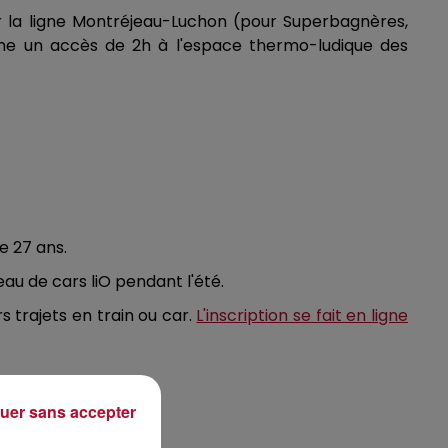
 sur la ligne Montréjeau-Luchon (pour Superbagnères,
mme un accès de 2h à l'espace thermo-ludique des
de 27 ans.
au de cars liO pendant l'été.
s trajets en train ou car.
L'inscription se fait en ligne
uer sans accepter