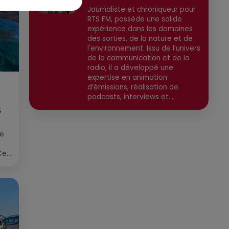
Journaliste et chroniqueur pour
RTS FM, possède une solide
expérience dans les domaines
des sorties, de la nature et de
l'environnement. Issu de l’univers
de la communication et de la
radio, il a développé une
expertise en animation
d’émissions, réalisation de
podcasts, interviews et
reportages. Ancien chargé de
S
communication, il a travaillé
pour des médias tels que Grand
ée
Sud FM et RCF avant de devenir
consultant indépendant. Son
Cet
parcours est enrichi par une
re
formation en communication et
technologies de l'information,
ainsi qu'en techniques de
réalisation radio. Secteurs
préviligiés : Sortie, Nature,
Environnement, Culture, Social,
Divertissement