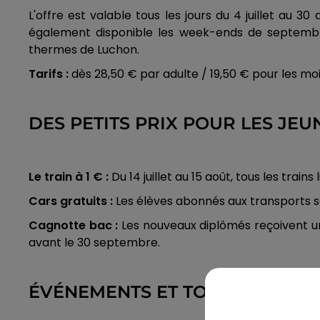
L'offre est valable tous les jours du 4 juillet au 
également disponible les week-ends de septembre
thermes de Luchon.
Tarifs :
dès 28,50 € par adulte / 19,50 € pour les moi
DES PETITS PRIX POUR LES JEU
Le train à 1 € :
Du 14 juillet au 15 août, tous les train
Cars gratuits :
Les élèves abonnés aux transports sc
Cagnotte bac :
Les nouveaux diplômés reçoivent un cr
avant le 30 septembre.
ÉVÉNEMENTS ET TOUR DE FRA