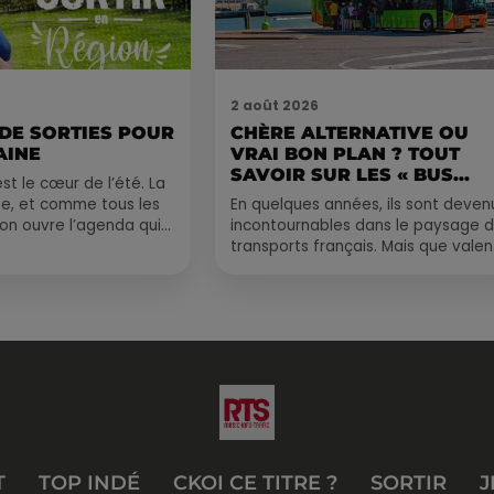
2 août 2026
 DE SORTIES POUR
CHÈRE ALTERNATIVE OU
AINE
VRAI BON PLAN ? TOUT
SAVOIR SUR LES « BUS...
st le cœur de l’été. La
e, et comme tous les
En quelques années, ils sont deven
, on ouvre l’agenda qui
incontournables dans le paysage 
 rempli ! Entre
transports français. Mais que valen
vraiment les bus longue distance ?
Entre petits...
T
TOP INDÉ
CKOI CE TITRE ?
SORTIR
J