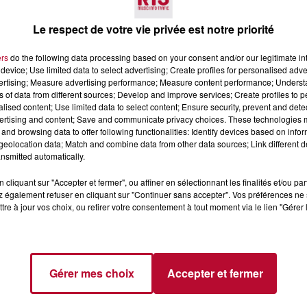
sister aux étapes régionales du Tour de France.
Il per
Le respect de votre vie privée est notre priorité
ers
do the following data processing based on your consent and/or our legitimate int
appliquées pour plusieurs rendez-vous de l'été :
device; Use limited data to select advertising; Create profiles for personalised adver
vertising; Measure advertising performance; Measure content performance; Unders
ulouse et Narbonne (et train à 1 € depuis Limoux).
ns of data from different sources; Develop and improve services; Create profiles to 
 août) :
-50 % depuis toutes les gares d'Occitanie et nave
alised content; Use limited data to select content; Ensure security, prevent and detect
- 2 août) :
-50 % au départ de Toulouse et Tarbes.
ertising and content; Save and communicate privacy choices. These technologies
and browsing data to offer following functionalities: Identify devices based on infor
 trains sur l'axe Narbonne-Cerbère.
eolocation data; Match and combine data from other data sources; Link different de
nsmitted automatically.
cliquant sur "Accepter et fermer", ou affiner en sélectionnant les finalités et/ou pa
 également refuser en cliquant sur "Continuer sans accepter". Vos préférences ne 
tre à jour vos choix, ou retirer votre consentement à tout moment via le lien "Gérer 
Gérer mes choix
Accepter et fermer
Voir plus