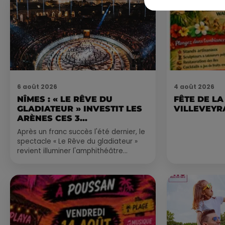
6 août 2026
4 août 2026
NÎMES : « LE RÊVE DU
FÊTE DE LA
GLADIATEUR » INVESTIT LES
VILLEVEYR
ARÈNES CES 3...
Après un franc succès l'été dernier, le
spectacle « Le Rêve du gladiateur »
revient illuminer l'amphithéâtre
romain les 6, 7 et 8 août. Une fresque
nocturne...