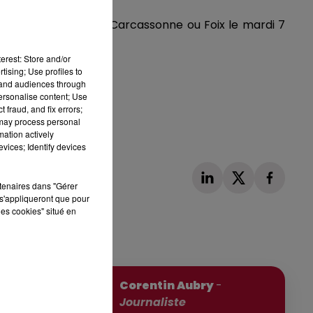
mettra de rejoindre Carcassonne ou Foix le mardi 7
erest: Store and/or
tising; Use profiles to
tand audiences through
personalise content; Use
ttes dédiées.
 fraud, and fix errors;
 may process personal
mation actively
vices; Identify devices
rtenaires dans "Gérer
s'appliqueront que pour
les cookies" situé en
Publié : 29 juin 2026 à 17h50 par
Corentin Aubry
-
Journaliste