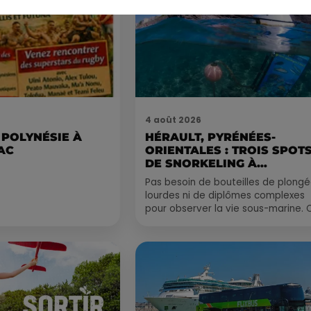
4 août 2026
 POLYNÉSIE À
HÉRAULT, PYRÉNÉES-
AC
ORIENTALES : TROIS SPOT
DE SNORKELING À
EXPLORER...
Pas besoin de bouteilles de plong
lourdes ni de diplômes complexes
pour observer la vie sous-marine. 
été, un masque, un tuba et une pai
de palmes...