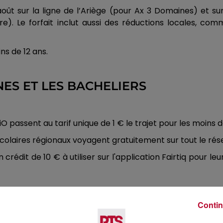
30 août sur la ligne de l’Ariège (pour Ax 3 Domaines) et
). Le forfait inclut aussi des réductions locales, co
ns de 12 ans.
NES ET LES BACHELIERS
s liO passent au tarif unique de 1 € le trajet pour les moins 
olaires régionaux voyagent gratuitement sur tout le rése
édit de 10 € à utiliser sur l'application Fairtiq pour leur
NCE
Contin