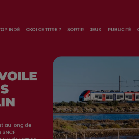
TOP INDÉ
CKOI CE TITRE ?
SORTIR
JEUX
PUBLICITÉ
VOILE
NS
IN
ut au long de
de SNCF