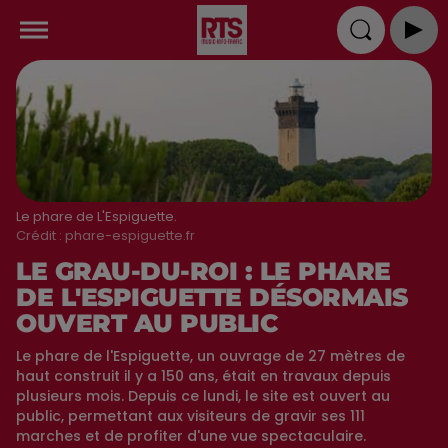
Le phare de L'Espiguette.
Crédit :
phare-espiguette.fr
LE GRAU-DU-ROI : LE PHARE
DE L'ESPIGUETTE DÉSORMAIS
OUVERT AU PUBLIC
Le phare de l'Espiguette, un ouvrage de 27 mètres de
haut construit il y a 150 ans, était en travaux depuis
plusieurs mois. Depuis ce lundi, le site est ouvert au
public, permettant aux visiteurs de gravir ses 111
marches et de profiter d'une vue spectaculaire.