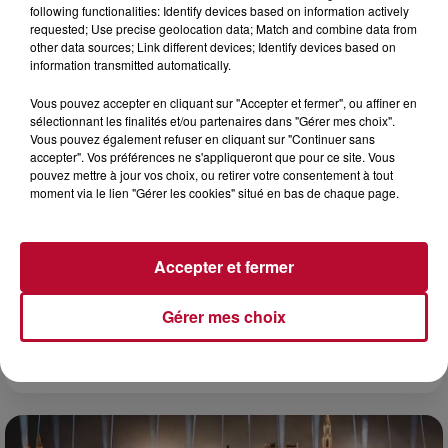
envie de voyager à l'autre bout du monde,...
following functionalities: Identify devices based on information actively
requested; Use precise geolocation data; Match and combine data from
other data sources; Link different devices; Identify devices based on
information transmitted automatically.
Vous pouvez accepter en cliquant sur "Accepter et fermer", ou affiner en
sélectionnant les finalités et/ou partenaires dans "Gérer mes choix".
Vous pouvez également refuser en cliquant sur "Continuer sans
accepter". Vos préférences ne s'appliqueront que pour ce site. Vous
pouvez mettre à jour vos choix, ou retirer votre consentement à tout
moment via le lien "Gérer les cookies" situé en bas de chaque page.
Accepter et fermer
Gérer mes choix
7 août 2026
DINER CONCERT À LA MJC DE MARSEILLAN