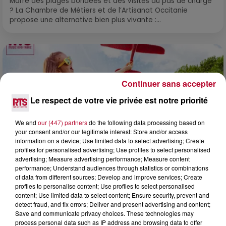
Marre des plages bondées et des visites au pas de charge
? La Chambre de Métiers et de l’Artisanat Occitanie
propose une alternative bien plus vivante :...
Continuer sans accepter
Le respect de votre vie privée est notre priorité
We and
our (447) partners
do the following data processing based on
your consent and/or our legitimate interest: Store and/or access
information on a device; Use limited data to select advertising; Create
profiles for personalised advertising; Use profiles to select personalised
advertising; Measure advertising performance; Measure content
performance; Understand audiences through statistics or combinations
of data from different sources; Develop and improve services; Create
7 août 2026
profiles to personalise content; Use profiles to select personalised
content; Use limited data to select content; Ensure security, prevent and
NOS IDÉES DE SORTIE POUR CE WEEK-END
detect fraud, and fix errors; Deliver and present advertising and content;
Comme tous les vendredis, voici une petite sélection des
Save and communicate privacy choices. These technologies may
rendez-vous à ne pas manquer dans le coin. Que vous ayez
process personal data such as IP address and browsing data to offer