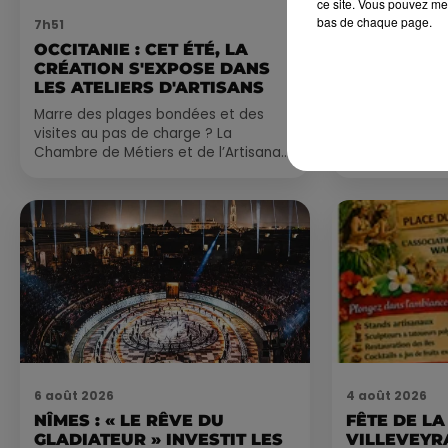
ce site. Vous pouvez met
bas de chaque page.
7h51
7 août 2026
OCCITANIE : CET ÉTÉ, LA
NOS IDÉES
CRÉATION S'EXPOSE DANS
CE WEEK-E
LES ATELIERS D'ARTISANS
Comme tous les
Marre des plages bondées et des
petite sélecti
visites au pas de charge ? La
pas manquer da
Chambre de Métiers et de l’Artisanat
ayez envie de 
Occitanie propose une alternative
du monde,...
bien plus vivante :...
6 août 2026
4 août 2026
NÎMES : « LE RÊVE DU
FÊTE DE LA
GLADIATEUR » INVESTIT LES
VILLEVEYR