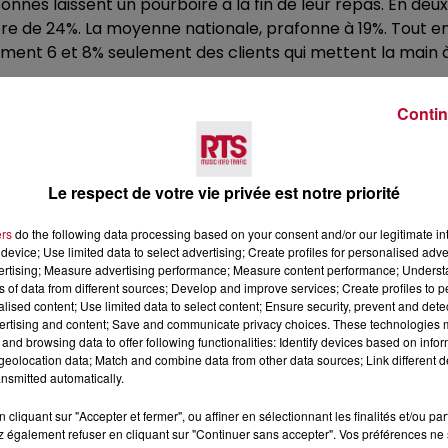
es laissent un pourboire à la fin de leur repas. En deuxi
core de 24%. La moyenne nationale, prafonne à 19%. Tout 
ement 6 et 8% seulement des clients qui mettent la main à
Contin
Le respect de votre vie privée est notre priorité
ers
do the following data processing based on your consent and/or our legitimate int
device; Use limited data to select advertising; Create profiles for personalised adver
Voir plus
vertising; Measure advertising performance; Measure content performance; Unders
ns of data from different sources; Develop and improve services; Create profiles to 
alised content; Use limited data to select content; Ensure security, prevent and detect
ertising and content; Save and communicate privacy choices. These technologies
and browsing data to offer following functionalities: Identify devices based on infor
eolocation data; Match and combine data from other data sources; Link different de
nsmitted automatically.
cliquant sur "Accepter et fermer", ou affiner en sélectionnant les finalités et/ou pa
 également refuser en cliquant sur "Continuer sans accepter". Vos préférences ne 