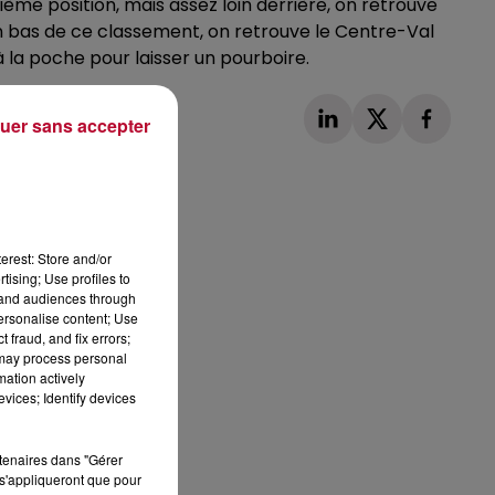
ème position, mais assez loin derrière, on retrouve
en bas de ce classement, on retrouve le Centre-Val
 la poche pour laisser un pourboire.
uer sans accepter
Publié : 16 avril 2024 à 10h28 par Loris
erest: Store and/or
tising; Use profiles to
tand audiences through
personalise content; Use
 fraud, and fix errors;
 may process personal
mation actively
vices; Identify devices
rtenaires dans "Gérer
s'appliqueront que pour