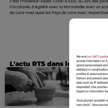
c’est Provence-Alpes-Côte-d'Azur, où 33% des personn
l’Occitanie, à égalité avec la Normandie avec un s
de Loire mais aussi les Pays de Loire avec respectiv
We and
our (447) partn
access information on a 
L'actu RTS dans le Sud
select personalised ad
statistics or combinatio
profiles to select person
Deliver and present adv
data such as IP address 
requested; Use precise g
based on information tra
Vous pouvez accepter en 
mes choix". Vous pouvez