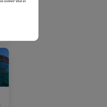
les cookies" situé en
 DE
S