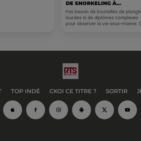
DE SNORKELING À
EXPLORER...
Pas besoin de bouteilles de plong
lourdes ni de diplômes complexes
pour observer la vie sous-marine. 
été, un masque, un tuba et une pai
de palmes...
T
TOP INDÉ
CKOI CE TITRE ?
SORTIR
J