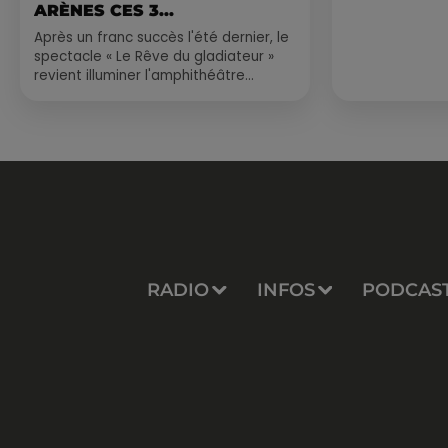
ARÈNES CES 3...
Après un franc succès l'été dernier, le
spectacle « Le Rêve du gladiateur »
revient illuminer l'amphithéâtre
romain les 6, 7 et 8 août. Une fresque
nocturne...
RADIO
INFOS
PODCAS