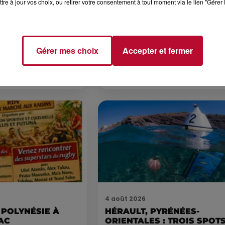
tre à jour vos choix, ou retirer votre consentement à tout moment via le lien "Gérer 
7 août 2026
 DE SORTIE POUR
DINER CONCERT À LA MJC
ND
MARSEILLAN
 vendredis, voici une
Gérer mes choix
Accepter et fermer
on des rendez-vous à ne
ns le coin. Que vous
voyager à l'autre bout
4 août 2026
 POLYNÉSIE À
HÉRAULT, PYRÉNÉES-
AC
ORIENTALES : TROIS SPOT