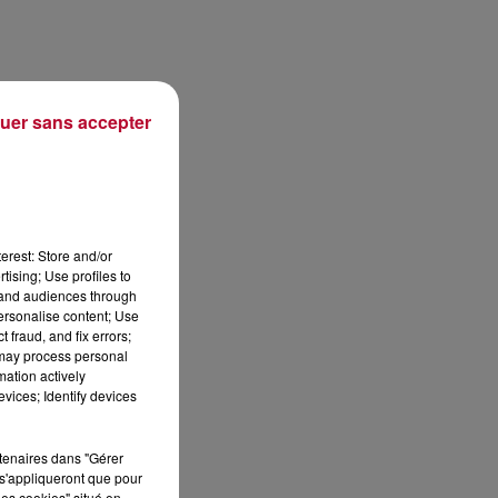
uer sans accepter
erest: Store and/or
tising; Use profiles to
tand audiences through
personalise content; Use
 fraud, and fix errors;
 may process personal
mation actively
vices; Identify devices
rtenaires dans "Gérer
s'appliqueront que pour
les cookies" situé en