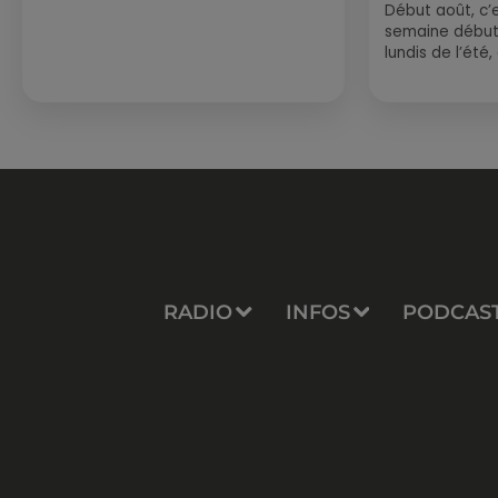
Début août, c’e
semaine début
lundis de l’été
est encore bien
sessions...
RADIO
INFOS
PODCAS