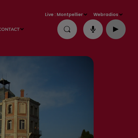
Live :
Montpellier
Webradios
CONTACT