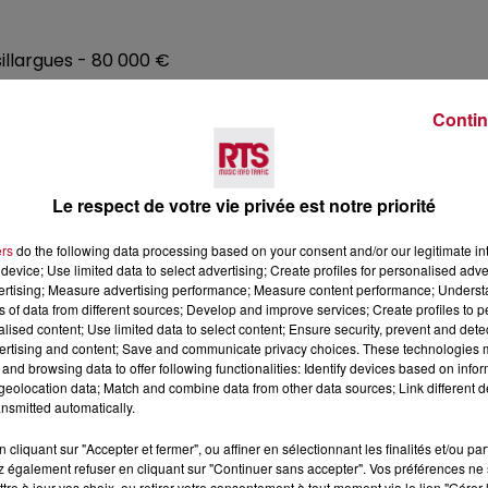
llargues - 80 000 €
ie - 230 000 €
Contin
-Vallée Française - 300 000 €
uet - 135 000 €
Le respect de votre vie privée est notre priorité
se ou château d’en Bardou à Elne - 300 000 €
85 000 €
ers
do the following data processing based on your consent and/or our legitimate int
device; Use limited data to select advertising; Create profiles for personalised adver
ac - 225 000 €
vertising; Measure advertising performance; Measure content performance; Unders
ns of data from different sources; Develop and improve services; Create profiles to 
alised content; Use limited data to select content; Ensure security, prevent and detect
ertising and content; Save and communicate privacy choices. These technologies
and browsing data to offer following functionalities: Identify devices based on infor
eolocation data; Match and combine data from other data sources; Link different de
nsmitted automatically.
00 €
cliquant sur "Accepter et fermer", ou affiner en sélectionnant les finalités et/ou pa
 également refuser en cliquant sur "Continuer sans accepter". Vos préférences ne 
tre à jour vos choix, ou retirer votre consentement à tout moment via le lien "Gérer 