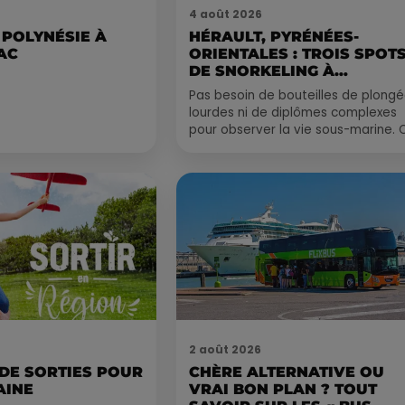
4 août 2026
 POLYNÉSIE À
HÉRAULT, PYRÉNÉES-
AC
ORIENTALES : TROIS SPOT
DE SNORKELING À
EXPLORER...
Pas besoin de bouteilles de plong
lourdes ni de diplômes complexes
pour observer la vie sous-marine. 
été, un masque, un tuba et une pai
de palmes...
2 août 2026
 DE SORTIES POUR
CHÈRE ALTERNATIVE OU
AINE
VRAI BON PLAN ? TOUT