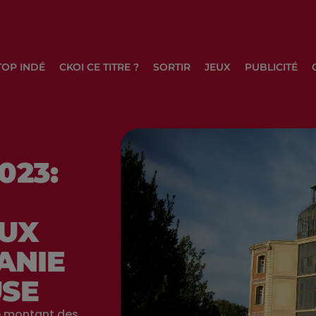
TOP INDÉ
CKOI CE TITRE ?
SORTIR
JEUX
PUBLICITÉ
023:
UX
ANIE
USE
e montant des