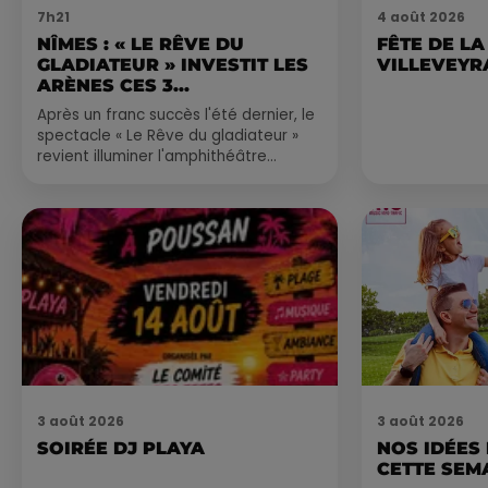
7h21
4 août 2026
NÎMES : « LE RÊVE DU
FÊTE DE LA
GLADIATEUR » INVESTIT LES
VILLEVEYR
ARÈNES CES 3...
Après un franc succès l'été dernier, le
spectacle « Le Rêve du gladiateur »
revient illuminer l'amphithéâtre
romain les 6, 7 et 8 août. Une fresque
nocturne...
3 août 2026
3 août 2026
SOIRÉE DJ PLAYA
NOS IDÉES
CETTE SEM