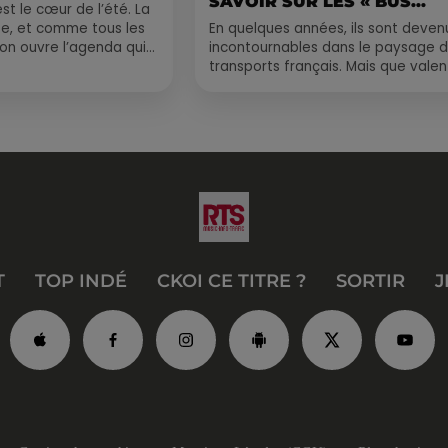
SAVOIR SUR LES « BUS...
st le cœur de l’été. La
e, et comme tous les
En quelques années, ils sont deven
, on ouvre l’agenda qui
incontournables dans le paysage 
 rempli ! Entre
transports français. Mais que valen
vraiment les bus longue distance ?
Entre petits...
T
TOP INDÉ
CKOI CE TITRE ?
SORTIR
J