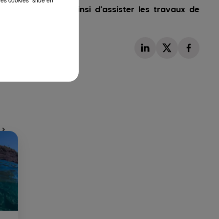
oués, permettant ainsi d'assister les travaux de
Publié : 20 décembre 2023 à 9h17 par Corentin
Aubry