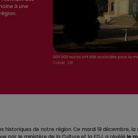
imoine à une
région.
300 000 euros ont été accordés pour la mat
Crédit :
DR
s historiques de notre région. Ce mardi 19 décembre, la
 par le ministère de la Culture et la FDJ, a révélé
le m