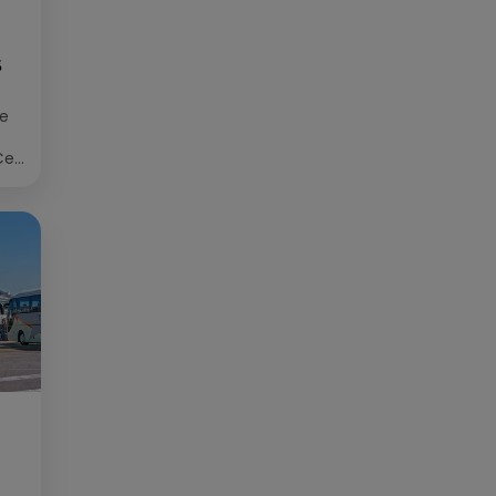
S
ée
Cet
re