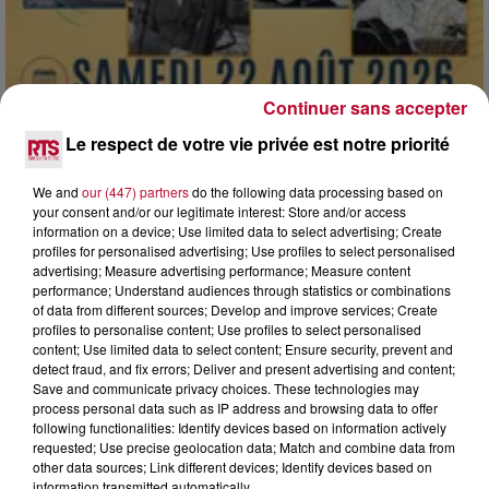
Continuer sans accepter
Le respect de votre vie privée est notre priorité
We and
our (447) partners
do the following data processing based on
your consent and/or our legitimate interest: Store and/or access
7 août 2026
information on a device; Use limited data to select advertising; Create
DINER CONCERT À LA MJC DE MARSEILLAN
profiles for personalised advertising; Use profiles to select personalised
advertising; Measure advertising performance; Measure content
performance; Understand audiences through statistics or combinations
of data from different sources; Develop and improve services; Create
profiles to personalise content; Use profiles to select personalised
content; Use limited data to select content; Ensure security, prevent and
detect fraud, and fix errors; Deliver and present advertising and content;
Save and communicate privacy choices. These technologies may
process personal data such as IP address and browsing data to offer
following functionalities: Identify devices based on information actively
requested; Use precise geolocation data; Match and combine data from
other data sources; Link different devices; Identify devices based on
information transmitted automatically.