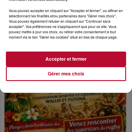
Vous pouvez accepter en cliquant sur "Accepter et fermer", ou affiner en
sélectionnant les finalités et/ou partenaires dans "Gérer mes choix".
Vous pouvez également refuser en cliquant sur "Continuer sans
accepter". Vos préférences ne s'appliqueront que pour ce site. Vous
pouvez mettre à jour vos choix, ou retirer votre consentement à tout
6 août 2026
moment via le lien "Gérer les cookies" situé en bas de chaque page.
NÎMES : « LE RÊVE DU GLADIATEUR » INVESTIT
LES ARÈNES CES 3...
Après un franc succès l'été dernier, le spectacle « Le Rêve
Accepter et fermer
du gladiateur » revient illuminer l'amphithéâtre romain les 6,
7 et 8 août. Une fresque nocturne...
Gérer mes choix