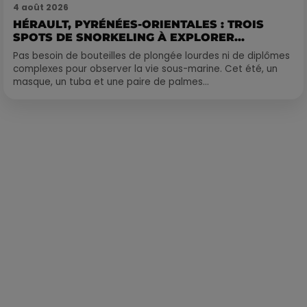
4 août 2026
HÉRAULT, PYRÉNÉES-ORIENTALES : TROIS
SPOTS DE SNORKELING À EXPLORER...
Pas besoin de bouteilles de plongée lourdes ni de diplômes
complexes pour observer la vie sous-marine. Cet été, un
masque, un tuba et une paire de palmes...
Publié : 11 février 2022 à 8h30 par Corentin Aubry