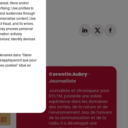
erest: Store and/or
tising; Use profiles to
tand audiences through
personalise content; Use
 fraud, and fix errors;
 may process personal
mation actively
vices; Identify devices
rtenaires dans "Gérer
s'appliqueront que pour
Publié : 7 janvier 2026 à 13h05 par
les cookies" situé en
Corentin Aubry
-
Journaliste
Journaliste et chroniqueur pour
RTS FM, possède une solide
expérience dans les domaines
des sorties, de la nature et de
l'environnement. Issu de l’univers
de la communication et de la
radio, il a développé une