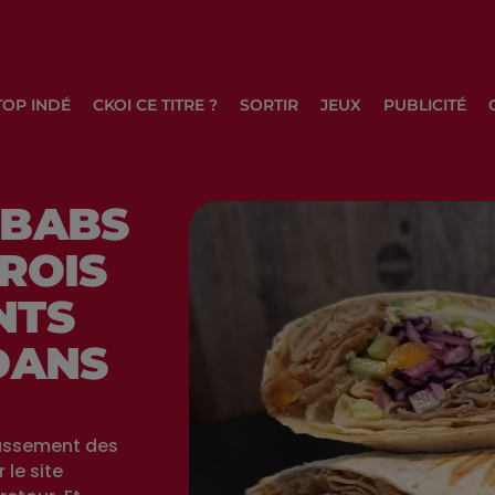
TOP INDÉ
CKOI CE TITRE ?
SORTIR
JEUX
PUBLICITÉ
EBABS
TROIS
NTS
DANS
assement des
 le site