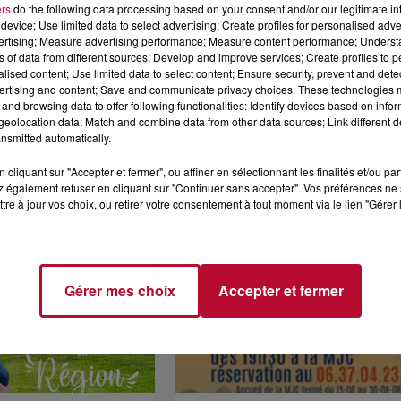
erc à Carcassonne
ers
do the following data processing based on your consent and/or our legitimate int
 l’Ancienne Mairie au Boulou
device; Use limited data to select advertising; Create profiles for personalised adver
vertising; Measure advertising performance; Measure content performance; Unders
é Marfaing à Toulouse
ns of data from different sources; Develop and improve services; Create profiles to 
alised content; Use limited data to select content; Ensure security, prevent and detect
ertising and content; Save and communicate privacy choices. These technologies
and browsing data to offer following functionalities: Identify devices based on infor
eolocation data; Match and combine data from other data sources; Link different de
nsmitted automatically.
cliquant sur "Accepter et fermer", ou affiner en sélectionnant les finalités et/ou pa
 également refuser en cliquant sur "Continuer sans accepter". Vos préférences ne 
tre à jour vos choix, ou retirer votre consentement à tout moment via le lien "Gérer 
Voir plus
Gérer mes choix
Accepter et fermer