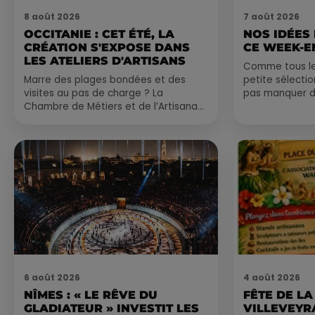
8 août 2026
7 août 2026
OCCITANIE : CET ÉTÉ, LA
NOS IDÉES
CRÉATION S'EXPOSE DANS
CE WEEK-E
LES ATELIERS D'ARTISANS
Comme tous les
Marre des plages bondées et des
petite sélecti
visites au pas de charge ? La
pas manquer da
Chambre de Métiers et de l’Artisanat
ayez envie de 
Occitanie propose une alternative
du monde,...
bien plus vivante :...
6 août 2026
4 août 2026
NÎMES : « LE RÊVE DU
FÊTE DE LA
GLADIATEUR » INVESTIT LES
VILLEVEYR