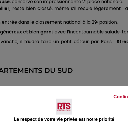
louse
, conserve son impressionnante 2ᵉ place nationale.
llier
, reste bien classé, même s’il recule légèrement : ap
son entrée dans le classement national à la 29ᵉ position.
généreux et bien garni
, avec l’incontournable salade, t
anche, il faudra faire un petit détour par Paris :
Stre
PARTEMENTS DU SUD
ci : kebab-frites.com permet de trouver en quelques cli
Contin
rrivent en tête dans le Sud :
e à Orange
ta à Nîmes
Le respect de votre vie privée est notre priorité
tpellier