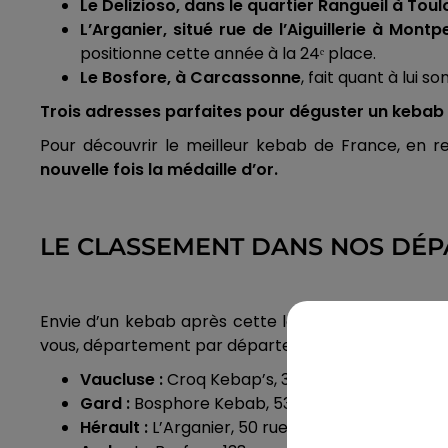
Le Delizioso, dans le quartier Rangueil à Tou
L’Arganier, situé rue de l’Aiguillerie à Montpe
positionne cette année à la 24ᵉ place.
Le Bosfore, à Carcassonne
, fait quant à lui 
Trois adresses parfaites pour déguster un kebab 
Pour découvrir le meilleur kebab de France, en rev
nouvelle fois la médaille d’or.
LE CLASSEMENT DANS NOS DÉ
Envie d’un kebab après cette lecture ? Pas de sou
vous, département par département. Voici ceux qui a
Vaucluse :
Croq Kebap’s, 3 rue Grande Fusteri
Gard :
Bosphore Kebab, 53 boulevard Gambet
Hérault :
L’Arganier, 50 rue de l’Aiguillerie à Mon