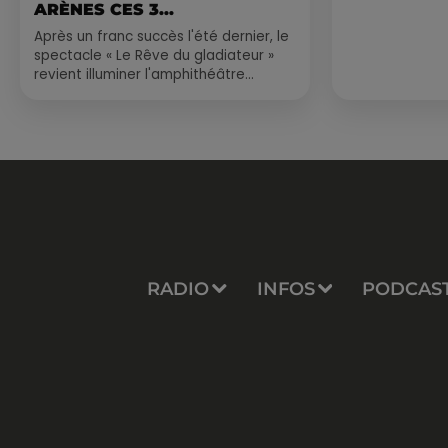
ARÈNES CES 3...
Après un franc succès l'été dernier, le
spectacle « Le Rêve du gladiateur »
revient illuminer l'amphithéâtre
romain les 6, 7 et 8 août. Une fresque
nocturne...
RADIO
INFOS
PODCAS