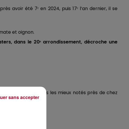
rès avoir été 7ᵉ en 2024, puis 17ᵉ l’an dernier, il se
omate et oignon.
aters, dans le 20ᵉ arrondissement, décroche une
cs les établissements les mieux notés près de chez
uer sans accepter