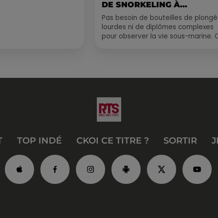
DE SNORKELING À
EXPLORER...
Pas besoin de bouteilles de plong
lourdes ni de diplômes complexes
pour observer la vie sous-marine. 
été, un masque, un tuba et une pai
de palmes...
T
TOP INDÉ
CKOI CE TITRE ?
SORTIR
J