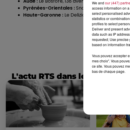
Aude :
Le Bosfore, 138 avenue du Général Lecl
We and
our (447) partn
Pyrénées-Orientales :
Snack Kebab, 3 place de
access information on a 
select personalised ad
Haute-Garonne :
Le Delizioso, 1 impasse Andr
statistics or combinatio
profiles to select person
Deliver and present adv
data such as IP address 
requested; Use precise g
based on information tra
Vous pouvez accepter en 
mes choix". Vous pouvez
ce site. Vous pouvez met
bas de chaque page.
L'actu RTS dans le Sud