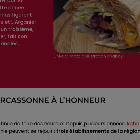
retour. Et
ette année
nnus figurent
e et L’Arganier
 un troisième,
er, fait son
ionales.
Crédit :
Photo d'illustration Pixabay
ARCASSONNE À L’HONNEUR
tinue de faire des heureux. Depuis plusieurs années,
keba
anie peuvent se réjouir :
trois établissements de la régio