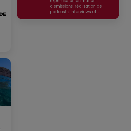
expertise en animation
d’émissions, réalisation de
podcasts, interviews et
 DE
reportages. Ancien chargé de
communication, il a travaillé
pour des médias tels que Grand
Sud FM et RCF avant de devenir
consultant indépendant. Son
parcours est enrichi par une
formation en communication et
technologies de l'information,
ainsi qu'en techniques de
réalisation radio. Secteurs
préviligiés : Sortie, Nature,
Environnement, Culture, Social,
Divertissement
S