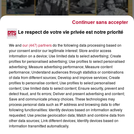
Continuer sans accepter
Le respect de votre vie privée est notre priorité
We and
our (447) partners
do the following data processing based on
your consent and/or our legitimate interest: Store and/or access
information on a device; Use limited data to select advertising; Create
profiles for personalised advertising; Use profiles to select personalised
advertising; Measure advertising performance; Measure content
7 août 2026
performance; Understand audiences through statistics or combinations
of data from different sources; Develop and improve services; Create
DINER CONCERT À LA MJC DE MARSEILLAN
profiles to personalise content; Use profiles to select personalised
content; Use limited data to select content; Ensure security, prevent and
detect fraud, and fix errors; Deliver and present advertising and content;
Save and communicate privacy choices. These technologies may
process personal data such as IP address and browsing data to offer
following functionalities: Identify devices based on information actively
requested; Use precise geolocation data; Match and combine data from
other data sources; Link different devices; Identify devices based on
information transmitted automatically.