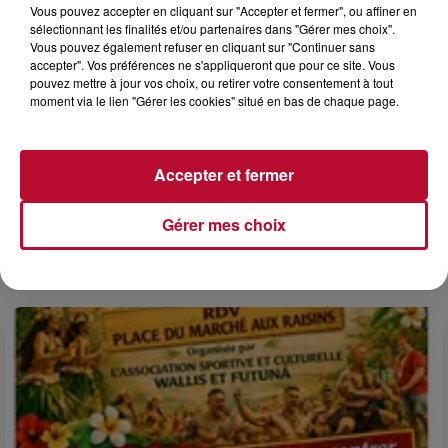
Vous pouvez accepter en cliquant sur "Accepter et fermer", ou affiner en
sélectionnant les finalités et/ou partenaires dans "Gérer mes choix".
Vous pouvez également refuser en cliquant sur "Continuer sans
accepter". Vos préférences ne s'appliqueront que pour ce site. Vous
pouvez mettre à jour vos choix, ou retirer votre consentement à tout
moment via le lien "Gérer les cookies" situé en bas de chaque page.
6 août 2026
Accepter et fermer
NÎMES : « LE RÊVE DU GLADIATEUR » INVESTIT
LES ARÈNES CES 3...
Après un franc succès l'été dernier, le spectacle « Le Rêve
Gérer mes choix
du gladiateur » revient illuminer l'amphithéâtre romain les 6,
7 et 8 août. Une fresque nocturne...