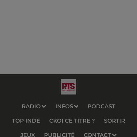
RADIO
INFOS
PODCAST
TOP INDÉ
CKOI CE TITRE ?
SORTIR
JEUX
PUBLICITÉ
CONTACT