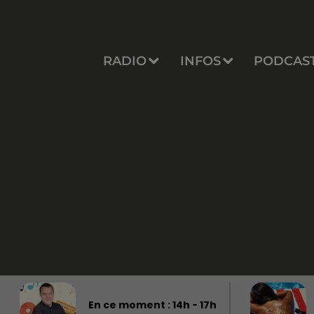
RADIO
INFOS
PODCAS
En ce moment :
14
h -
17
h