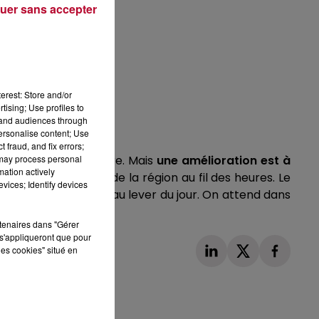
uer sans accepter
erest: Store and/or
tising; Use profiles to
tand audiences through
personalise content; Use
 fraud, and fix errors;
 may process personal
érault en ligne de mire. Mais
une amélioration est à
mation actively
s'étendent au reste de la région au fil des heures. Le
vices; Identify devices
 la veille. De 2 à 7° au lever du jour. On attend dans
gnan et 12°C à Sète.
rtenaires dans "Gérer
s'appliqueront que pour
les cookies" situé en