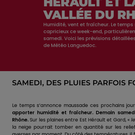
HÉRAULT ET L
VALLÉE DU R
Humidité, vent et fraîcheur. Le temp
capricieux ce week-end, particulièr
samedi. Voici les prévisions détaillée
de Météo Languedoc.
SAMEDI, DES PLUIES PARFOIS F
Le temps s’annonce maussade ces prochains jours s
apporter humidité et fraîcheur.
Demain samedi,
Rhône.
Sur les plaines entre Est Hérault et Gard, «
le
la neige pourrait tomber en quantité sur les rel
averses par moment. Du côté des températures, il fa