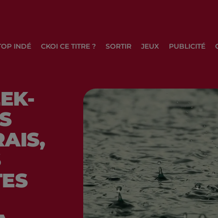
TOP INDÉ
CKOI CE TITRE ?
SORTIR
JEUX
PUBLICITÉ
EK-
S
AIS,
S
TES