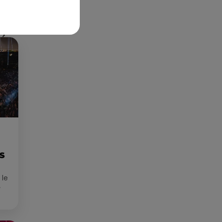
Publié : 2 décembre 2022 à 11h44 par Corentin
Aubry
ES
 le
»
que