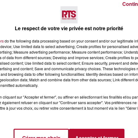
Contin
Le respect de votre vie privée est notre priorité
ers
do the following data processing based on your consent and/or our legitimate int
 DE JOURNÉE DIMANCHE
device; Use limited data to select advertising; Create profiles for personalised adver
vertising; Measure advertising performance; Measure content performance; Unders
ns of data from different sources; Develop and improve services; Create profiles to 
alised content; Use limited data to select content; Ensure security, prevent and detect
ertising and content; Save and communicate privacy choices. These technologies
début de journée sur la région
. Toujours le Gard et l’H
and browsing data to offer following functionalities: Identify devices based on infor
s, qui concernent en premier lieu les Pyrénées-orientales, 
eolocation data; Match and combine data from other data sources; Link different de
atures toujours hivernales, quoi qu’un peu moins froides que
nsmitted automatically.
, 9°C à Avignon, 10°C à Montpellier et Nîmes, 11°C à Perpi
cliquant sur "Accepter et fermer", ou affiner en sélectionnant les finalités et/ou pa
 également refuser en cliquant sur "Continuer sans accepter". Vos préférences ne 
tre à jour vos choix, ou retirer votre consentement à tout moment via le lien "Gérer 
Gérer mes choix
Accepter et fermer