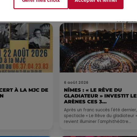
Voir plus
6 août 2026
CERT À LA MJC DE
NÎMES : « LE RÊVE DU
AN
GLADIATEUR » INVESTIT L
ARÈNES CES 3...
Après un franc succès l'été dernier,
spectacle « Le Rêve du gladiateur 
revient illuminer l'amphithéâtre
romain les 6, 7 et 8 août. Une fres
nocturne...