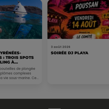
3 août 2026
PYRÉNÉES-
SOIRÉE DJ PLAYA
 : TROIS SPOTS
LING À
.
bouteilles de plongée
diplômes complexes
la vie sous-marine. Cet
, un tuba et une paire