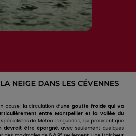
E LA NEIGE DANS LES CÉVENNES
cause, la circulation d’
une goutte froide qui va
iculièrement entre Montpellier et la vallée du
s spécialistes de Météo Languedoc, qui précisent que
n devrait être épargné
, avec seulement quelques
 et des maximales de 6 à 9° seulement. Une fraîcheur