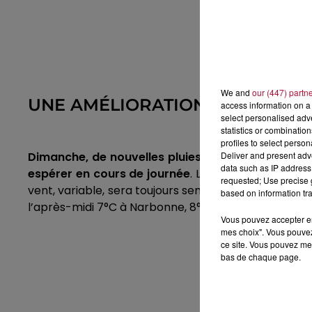
We and
our (447) partn
UNE AMÉLIORATION EN COURS
access information on a 
select personalised ad
statistics or combinatio
profiles to select person
Deliver and present adv
Dimanche, de nouvelles pluies sont attendues en 
data such as IP address 
espérer en cours de journée
. Les belles éclaircie
requested; Use precise g
vent, variable, sera toujours sensible, et les tempér
based on information tra
l’après-midi 7°C à Narbonne, 8°C à Béziers et Lodève
Vous pouvez accepter en 
mes choix". Vous pouvez
ce site. Vous pouvez met
bas de chaque page.