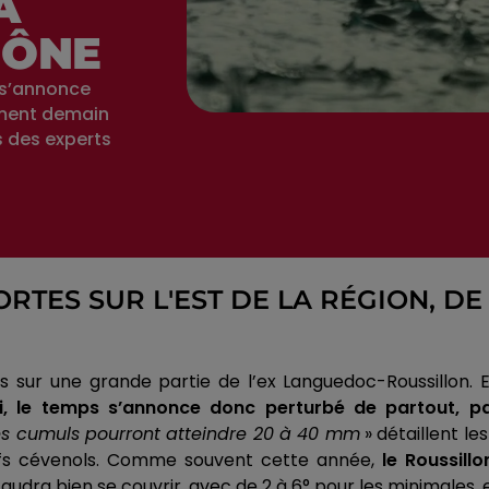
A
HÔNE
s s’annonce
ement demain
s des experts
ORTES SUR L'EST DE LA RÉGION, D
ur une grande partie de l’ex Languedoc-Roussillon. En 
 le temps s’annonce donc perturbé de partout, part
s cumuls pourront atteindre 20 à 40 mm
» détaillent le
iefs cévenols. Comme souvent cette année,
le Roussillo
udra bien se couvrir, avec de 2 à 6° pour les minimales,