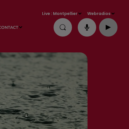
Live :
Montpellier
Webradios
CONTACT