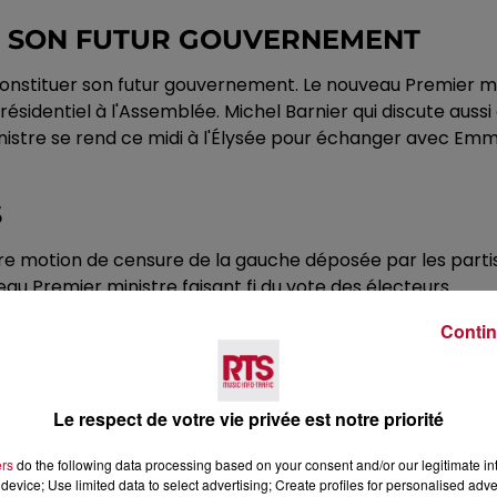
R SON FUTUR GOUVERNEMENT
 constituer son futur gouvernement. Le nouveau Premier m
résidentiel à l'Assemblée. Michel Barnier qui discute auss
inistre se rend ce midi à l'Élysée pour échanger avec Em
S
future motion de censure de la gauche déposée par les pa
 Premier ministre faisant fi du vote des électeurs.
 pas de voter une motion de censure dans l'immédiat.
Contin
 Gillet demande au premier ministre d'agir pour répondre
d Muselier soutien d'Emmanuel Macron salue un homme d'Et
 pour qui le choix de Michel Barnier s'est fait au mépris 
Le respect de votre vie privée est notre priorité
oté pour le retour du Sarkozysme. Elle votera la censure 
ers
do the following data processing based on your consent and/or our legitimate int
device; Use limited data to select advertising; Create profiles for personalised adver