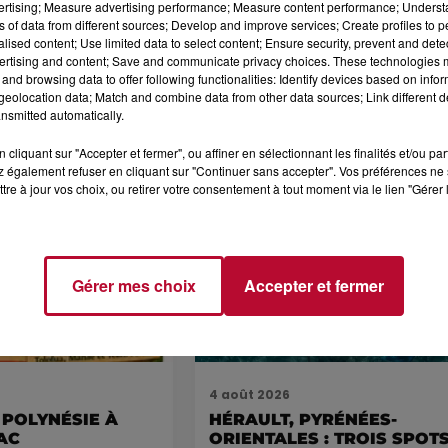
vertising; Measure advertising performance; Measure content performance; Unders
ns of data from different sources; Develop and improve services; Create profiles to 
alised content; Use limited data to select content; Ensure security, prevent and detect
ertising and content; Save and communicate privacy choices. These technologies
and browsing data to offer following functionalities: Identify devices based on infor
eolocation data; Match and combine data from other data sources; Link different de
nsmitted automatically.
cliquant sur "Accepter et fermer", ou affiner en sélectionnant les finalités et/ou pa
 également refuser en cliquant sur "Continuer sans accepter". Vos préférences ne 
tre à jour vos choix, ou retirer votre consentement à tout moment via le lien "Gérer 
Voir plus
Gérer mes choix
Accepter et fermer
4 août 2026
 POLYNÉSIE À
HÉRAULT, PYRÉNÉES-
AC
ORIENTALES : TROIS SPOT