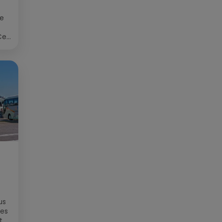
ée
Cet
re
us
des
t