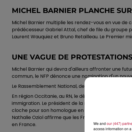
MICHEL BARNIER PLANCHE SU
Michel Barnier multiplie les rendez-vous en vue de
prédécesseur Gabriel Attal, chef de file du groupe p
Laurent Wauquiez et Bruno Retailleau. Le Premier m
UNE VAGUE DE PROTESTATION
Michel Barnier qui devra d'ailleurs affronter une 
commun, le NFP dénonce une nomination d'un nouveau
Le Rassemblement National, de son côté, ne prévoit
En région Occitanie, au RN, le député du Gard Yoann
immigration. Le président de la région PACA, Renau
cloche pour son homologue en Occitanie, Carole Delga
Nathalie Oziol affirme que les Français n'ont pas v
We and
our (447) partn
en France.
access information on a 