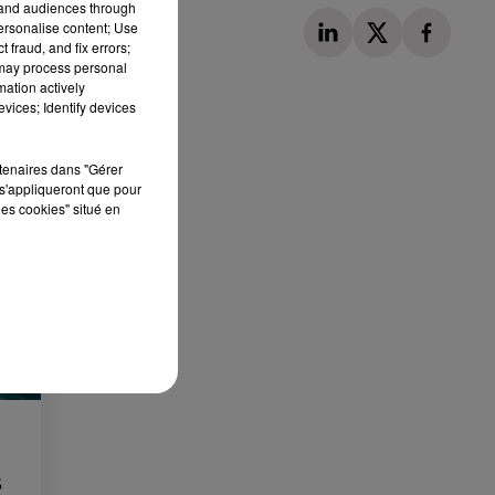
tand audiences through
personalise content; Use
 fraud, and fix errors;
 may process personal
mation actively
vices; Identify devices
Publié : 6 septembre 2024 à 11h59 par Loris
rtenaires dans "Gérer
s'appliqueront que pour
Galofaro
les cookies" situé en
S