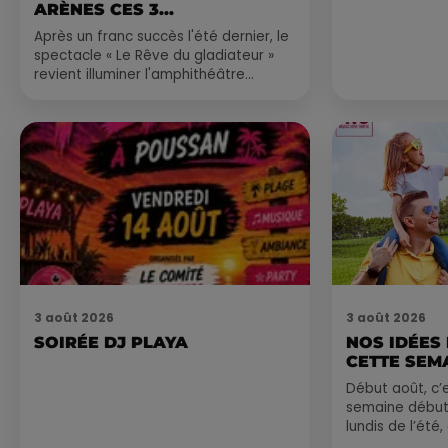
ARÈNES CES 3...
Après un franc succès l'été dernier, le
spectacle « Le Rêve du gladiateur »
revient illuminer l'amphithéâtre
romain les 6, 7 et 8 août. Une fresque
nocturne...
3 août 2026
3 août 2026
SOIRÉE DJ PLAYA
NOS IDÉES
CETTE SEM
Début août, c’e
semaine début
lundis de l’été
est encore bien