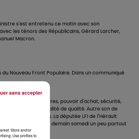
inistre s'est entretenu ce matin avec son
i avec les ténors des Républicains, Gérard Larcher,
manuel Macron.
rtis du Nouveau Front Populaire. Dans un communiqué
uer sans accepter
 aux urgences majeures, pouvoir d'achat, sécurité,
at et une personnalité de qualité. Autre son de
du vote des Français. La députée LFI de l'Hérault
et appelle à manifester demain samedi un peu partout
erest: Store and/or
tising; Use profiles to