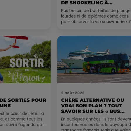
DE SNORKELING À
EXPLORER...
Pas besoin de bouteilles de plong
lourdes ni de diplômes complexes
pour observer la vie sous-marine. 
été, un masque, un tuba et une pai
de palmes...
2 août 2026
 DE SORTIES POUR
CHÈRE ALTERNATIVE OU
AINE
VRAI BON PLAN ? TOUT
SAVOIR SUR LES « BUS...
st le cœur de l’été. La
e, et comme tous les
En quelques années, ils sont deven
, on ouvre l’agenda qui
incontournables dans le paysage 
 rempli ! Entre
transports français. Mais que valen