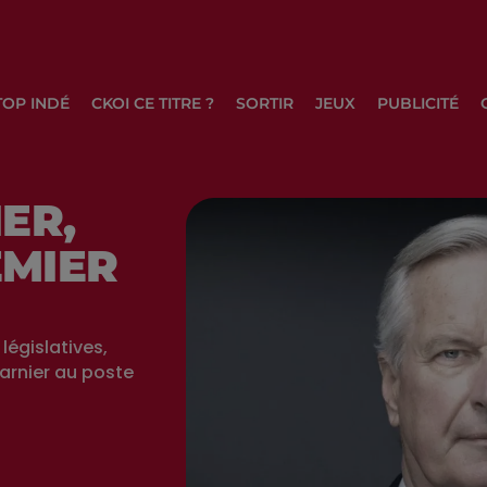
TOP INDÉ
CKOI CE TITRE ?
SORTIR
JEUX
PUBLICITÉ
ER,
MIER
législatives,
rnier au poste