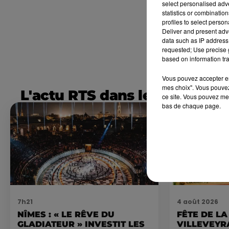
select personalised ad
statistics or combinatio
profiles to select person
Deliver and present adv
data such as IP address 
requested; Use precise g
based on information tra
Vous pouvez accepter en 
mes choix". Vous pouvez
L'actu RTS dans le Sud
ce site. Vous pouvez met
bas de chaque page.
7h21
4 août 2026
NÎMES : « LE RÊVE DU
FÊTE DE LA
GLADIATEUR » INVESTIT LES
VILLEVEYR