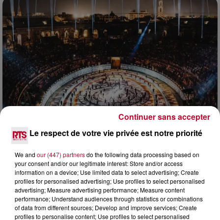
Continuer sans accepter
Le respect de votre vie privée est notre priorité
7h21
NÎMES : « LE RÊVE DU GLADIATEUR » INVESTIT
LES ARÈNES CES 3...
We and
our (447) partners
do the following data processing based on
your consent and/or our legitimate interest: Store and/or access
Après un franc succès l'été dernier, le spectacle « Le Rêve
information on a device; Use limited data to select advertising; Create
du gladiateur » revient illuminer l'amphithéâtre romain les 6,
profiles for personalised advertising; Use profiles to select personalised
7 et 8 août. Une fresque nocturne...
advertising; Measure advertising performance; Measure content
performance; Understand audiences through statistics or combinations
of data from different sources; Develop and improve services; Create
profiles to personalise content; Use profiles to select personalised