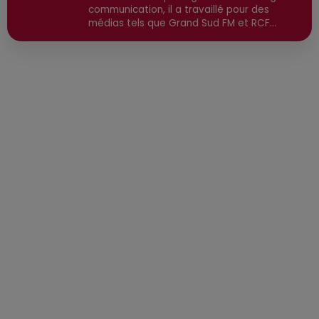
communication, il a travaillé pour des
médias tels que Grand Sud FM et RCF
avant de devenir consultant indépendant.
Son parcours est enrichi par une formation
en communication et technologies de
l'information, ainsi qu'en techniques de
réalisation radio. Secteurs préviligiés :
Sortie, Nature, Environnement, Culture,
Social, Divertissement