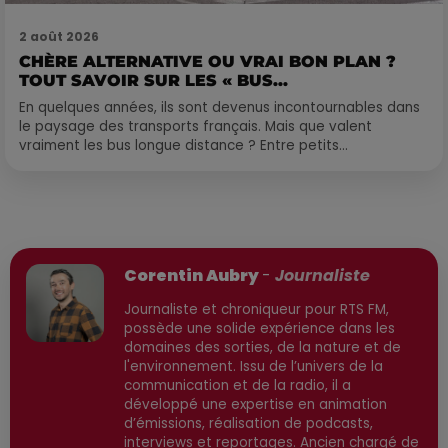
2 août 2026
CHÈRE ALTERNATIVE OU VRAI BON PLAN ?
TOUT SAVOIR SUR LES « BUS...
En quelques années, ils sont devenus incontournables dans
le paysage des transports français. Mais que valent
vraiment les bus longue distance ? Entre petits...
Publié : 31 janvier 2026 à 16h26 par
Corentin Aubry
-
Journaliste
Journaliste et chroniqueur pour RTS FM,
possède une solide expérience dans les
domaines des sorties, de la nature et de
l'environnement. Issu de l’univers de la
communication et de la radio, il a
développé une expertise en animation
d’émissions, réalisation de podcasts,
interviews et reportages. Ancien chargé de