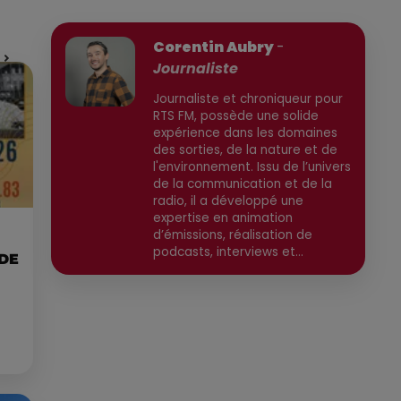
Publié : 23 juin 2026 à 11h55 par
Corentin Aubry
-
Journaliste
Journaliste et chroniqueur pour
RTS FM, possède une solide
expérience dans les domaines
des sorties, de la nature et de
l'environnement. Issu de l’univers
de la communication et de la
radio, il a développé une
expertise en animation
d’émissions, réalisation de
podcasts, interviews et
 DE
reportages. Ancien chargé de
communication, il a travaillé
pour des médias tels que Grand
Sud FM et RCF avant de devenir
consultant indépendant. Son
parcours est enrichi par une
formation en communication et
technologies de l'information,