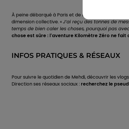
À peine débarqué à Paris et de retour dans le Sud, M
dimension collective. «
J’ai reçu des tonnes de mess
temps de bien caler les choses, pourquoi pas avec 
chose est sûre : l'aventure Kilomètre Zéro ne fai
INFOS PRATIQUES & RÉSEAUX
Pour suivre le quotidien de Mehdi, découvrir les vlo
Direction ses réseaux sociaux :
recherchez le pseu