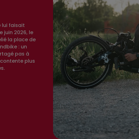
lui faisait
 juin 2026, le
ié la place de
ndbike : un
artagé pas à
contente plus
s.