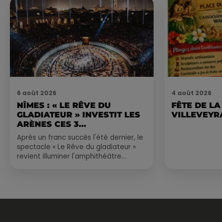
6 août 2026
4 août 2026
NÎMES : « LE RÊVE DU
FÊTE DE LA
GLADIATEUR » INVESTIT LES
VILLEVEYR
ARÈNES CES 3...
Après un franc succès l'été dernier, le
spectacle « Le Rêve du gladiateur »
revient illuminer l'amphithéâtre
romain les 6, 7 et 8 août. Une fresque
nocturne...