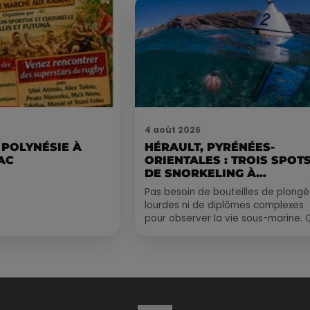
4 août 2026
 POLYNÉSIE À
HÉRAULT, PYRÉNÉES-
AC
ORIENTALES : TROIS SPOT
DE SNORKELING À
EXPLORER...
Pas besoin de bouteilles de plong
lourdes ni de diplômes complexes
pour observer la vie sous-marine. 
été, un masque, un tuba et une pai
de palmes...