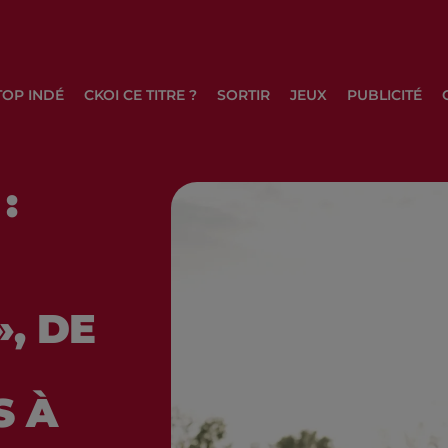
TOP INDÉ
CKOI CE TITRE ?
SORTIR
JEUX
PUBLICITÉ
:
E
, DE
S À