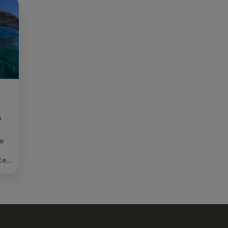
ainsi qu'en techniques de
réalisation radio. Secteurs
préviligiés : Sortie, Nature,
Environnement, Culture, Social,
Divertissement
S
ée
Cet
re