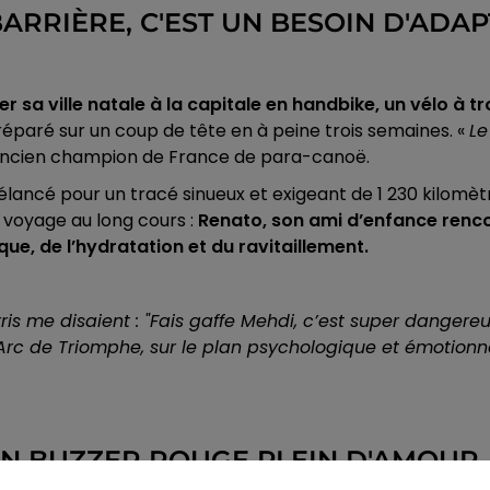
BARRIÈRE, C'EST UN BESOIN D'ADAP
er sa ville natale à la capitale en handbike, un vélo à 
réparé sur un coup de tête en à peine trois semaines. «
Le
, ancien champion de France de para-canoë.
t élancé pour un tracé sinueux et exigeant de 1 230 kilomè
e voyage au long cours :
Renato, son ami d’enfance rencon
que, de l’hydratation et du ravitaillement.
s me disaient : "Fais gaffe Mehdi, c’est super dangereux
'Arc de Triomphe, sur le plan psychologique et émotionnel,
 UN BUZZER ROUGE PLEIN D'AMOUR