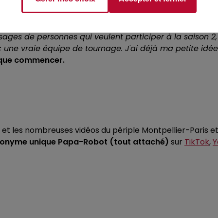
ehdi savoure le repos mais pense déjà à la suite. Ce proj
ages de personnes qui veulent participer à la saison 2, 
une vraie équipe de tournage. J'ai déjà ma petite idée s
t que commencer.
gs et les nombreuses vidéos du périple Montpellier-Paris et
donyme unique Papa-Robot (tout attaché)
sur
TikTok
,
Y