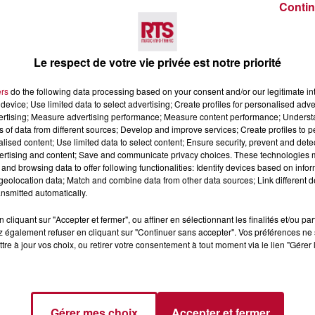
Contin
 tranquille.
Le moment le plus difficile ? La remontée de
sait tellement secouer par les rafales que ma vitesse est
Le respect de votre vie privée est notre priorité
s travaux sur certains tronçons, on s'est retrouvés sur d
ers
do the following data processing based on your consent and/or our legitimate int
device; Use limited data to select advertising; Create profiles for personalised adver
secret :
un gros buzzer rouge installé directement sur 
vertising; Measure advertising performance; Measure content performance; Unders
yaient dessus pour y enregistrer des messages vocaux de
ns of data from different sources; Develop and improve services; Create profiles to 
roisée en centre de rééducation venue leur apporter des 
alised content; Use limited data to select content; Ensure security, prevent and detect
ertising and content; Save and communicate privacy choices. These technologies
e Marseille après avoir reconnu le profil de « Papa-Robot 
and browsing data to offer following functionalities: Identify devices based on infor
eolocation data; Match and combine data from other data sources; Link different de
nsmitted automatically.
tte halte imprévue le long du canal de Bourgogne devant 
ti leur raconter ses souvenirs d'enfance et son déchireme
cliquant sur "Accepter et fermer", ou affiner en sélectionnant les finalités et/ou pa
 passé le reste de la journée à pédaler en comptant nerv
 également refuser en cliquant sur "Continuer sans accepter". Vos préférences ne 
tre à jour vos choix, ou retirer votre consentement à tout moment via le lien "Gérer 
corps.
Gérer mes choix
Accepter et fermer