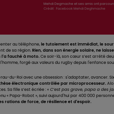
Mehdi Degmache et ses amis ont parcouru p
Crédit :
Facebook Mehdi Deghmache
enter au téléphone,
le tutoiement est immédiat, le souri
ent de sa région.
Rien, dans son énergie solaire, ne laiss
 l'a fauché à moto.
Ce soir-là, son cœur s’est arrêté deux
 l'homme, forgé aux valeurs du rugby depuis l'enfance sous
rau-du-Roi avec une obsession : s'adaptater, avancer. Six 
othèse électronique contrôlée par microprocesseur.
Alo
 Sa fille s’est écriée : «
C’est pas grave, papa a des j
enu « Papa-Robot », suivi aujourd'hui par 400 000 personn
rations de force, de résilience et d'espoir.