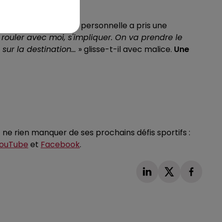
et né de manière très personnelle a pris une
rouler avec moi, s'impliquer. On va prendre le
ur la destination...
» glisse-t-il avec malice.
Une
 ne rien manquer de ses prochains défis sportifs :
ouTube
et
Facebook
.