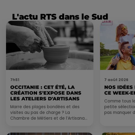
L'actu RTS dans le Sud
7h51
7 août 2026
OCCITANIE : CET ÉTÉ, LA
NOS IDÉES
CRÉATION S'EXPOSE DANS
CE WEEK-E
LES ATELIERS D'ARTISANS
Comme tous les
Marre des plages bondées et des
petite sélecti
visites au pas de charge ? La
pas manquer da
Chambre de Métiers et de l’Artisanat
ayez envie de 
Occitanie propose une alternative
du monde,...
bien plus vivante :...