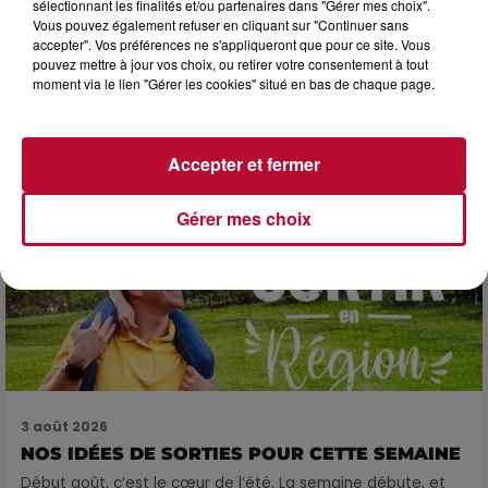
sélectionnant les finalités et/ou partenaires dans "Gérer mes choix".
Vous pouvez également refuser en cliquant sur "Continuer sans
3 août 2026
accepter". Vos préférences ne s'appliqueront que pour ce site. Vous
SOIRÉE DJ PLAYA
pouvez mettre à jour vos choix, ou retirer votre consentement à tout
moment via le lien "Gérer les cookies" situé en bas de chaque page.
Accepter et fermer
Gérer mes choix
3 août 2026
NOS IDÉES DE SORTIES POUR CETTE SEMAINE
Début août, c’est le cœur de l’été. La semaine débute, et