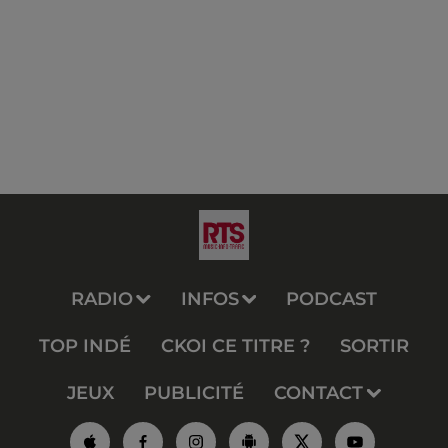
RADIO
INFOS
PODCAST
TOP INDÉ
CKOI CE TITRE ?
SORTIR
JEUX
PUBLICITÉ
CONTACT