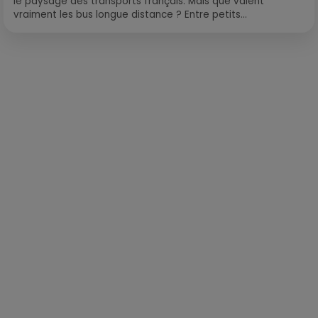
le paysage des transports français. Mais que valent
vraiment les bus longue distance ? Entre petits...
Publié : 11 janvier 2022 à 12h05 par Loris