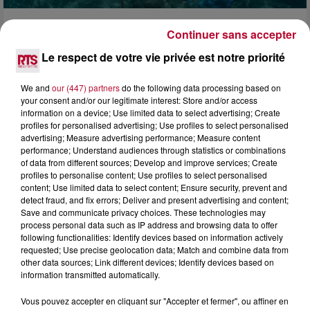
4 août 2026
Continuer sans accepter
HÉRAULT, PYRÉNÉES-ORIENTALES : TROIS
Le respect de votre vie privée est notre priorité
SPOTS DE SNORKELING À EXPLORER...
Pas besoin de bouteilles de plongée lourdes ni de diplômes
We and
our (447) partners
do the following data processing based on
complexes pour observer la vie sous-marine. Cet été, un
your consent and/or our legitimate interest: Store and/or access
masque, un tuba et une paire de palmes...
information on a device; Use limited data to select advertising; Create
profiles for personalised advertising; Use profiles to select personalised
advertising; Measure advertising performance; Measure content
performance; Understand audiences through statistics or combinations
of data from different sources; Develop and improve services; Create
profiles to personalise content; Use profiles to select personalised
content; Use limited data to select content; Ensure security, prevent and
detect fraud, and fix errors; Deliver and present advertising and content;
Save and communicate privacy choices. These technologies may
process personal data such as IP address and browsing data to offer
following functionalities: Identify devices based on information actively
requested; Use precise geolocation data; Match and combine data from
other data sources; Link different devices; Identify devices based on
information transmitted automatically.
Vous pouvez accepter en cliquant sur "Accepter et fermer", ou affiner en